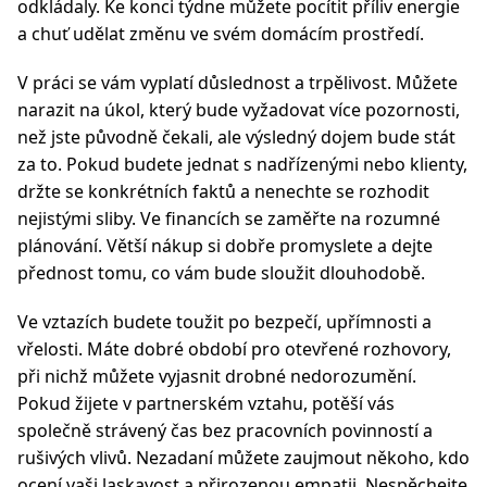
odkládaly. Ke konci týdne můžete pocítit příliv energie
a chuť udělat změnu ve svém domácím prostředí.
V práci se vám vyplatí důslednost a trpělivost. Můžete
narazit na úkol, který bude vyžadovat více pozornosti,
než jste původně čekali, ale výsledný dojem bude stát
za to. Pokud budete jednat s nadřízenými nebo klienty,
držte se konkrétních faktů a nenechte se rozhodit
nejistými sliby. Ve financích se zaměřte na rozumné
plánování. Větší nákup si dobře promyslete a dejte
přednost tomu, co vám bude sloužit dlouhodobě.
Ve vztazích budete toužit po bezpečí, upřímnosti a
vřelosti. Máte dobré období pro otevřené rozhovory,
při nichž můžete vyjasnit drobné nedorozumění.
Pokud žijete v partnerském vztahu, potěší vás
společně strávený čas bez pracovních povinností a
rušivých vlivů. Nezadaní můžete zaujmout někoho, kdo
ocení vaši laskavost a přirozenou empatii. Nespěchejte