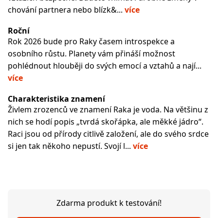
chování partnera nebo blízk&...
více
Roční
Rok 2026 bude pro Raky časem introspekce a
osobního růstu. Planety vám přináší možnost
pohlédnout hlouběji do svých emocí a vztahů a nají...
více
Charakteristika znamení
Živlem zrozenců ve znamení Raka je voda. Na většinu z
nich se hodí popis „tvrdá skořápka, ale měkké jádro“.
Raci jsou od přírody citlivě založení, ale do svého srdce
si jen tak někoho nepustí. Svojí l...
více
Zdarma produkt k testování!