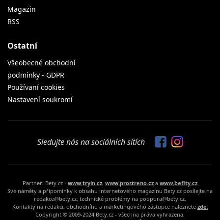
Magazin
RSS
Ostatní
Všeobecné obchodní
podmínky - GDPR
Používaní cookies
Nastavení soukromí
Sledujte nás na sociálních sítích
Partneři Bety.cz -
www.tryin.cz
,
www.prostreno.cz
a
www.befity.cz
Své náměty a připomínky k obsahu internetového magazínu Bety.cz posílejte na
redakce@bety.cz, technické problémy na podpora@bety.cz.
Kontakty na redakci, obchodního a marketingového zástupce naleznete
zde.
Copyright © 2009-2024 Bety.cz - všechna práva vyhrazena.