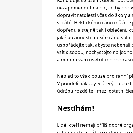
Ráno dojít se psem, obléknout dět
nezapomenout na nic, co by pro 
dopravit ratolesti včas do školy 
složité. Hektickému ránu můžete p
dopředu a stejně tak i oblečení, k
jaké povinnosti musíte ráno splni
uspořádejte tak, abyste neběhali 
vzít s sebou, nachystejte na jedno
a mohou vám ušetřit mnoho času
Neplatí to však pouze pro ranní př
V pondělí nákupy, v úterý na pošt
údržbu rozdělte i mezi ostatní čle
Nestíhám!
Lidé, kteří nemají příliš dobré org
schopnosti, mají také sklon k rozp