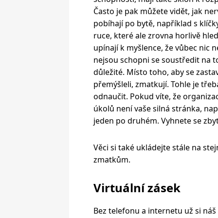
Často je pak můžete vidět, jak ne
pobíhají po bytě, například s klíčk
ruce, které ale zrovna horlivě hled
upínají k myšlence, že vůbec nic ne
nejsou schopni se soustředit na to
důležité. Místo toho, aby se zastavi
přemýšleli, zmatkují. Tohle je třeb
odnaučit. Pokud víte, že organiza
úkolů není vaše silná stránka, napiš
jeden po druhém. Vyhnete se zby
Věci si také ukládejte stále na s
zmatkům.
Virtuální zásek
Bez telefonu a internetu už si náš