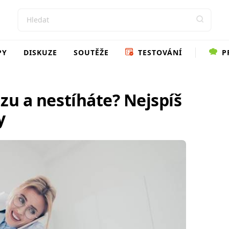
PY
DISKUZE
SOUTĚŽE
TESTOVÁNÍ
P
uzu a nestíháte? Nejspíš
y