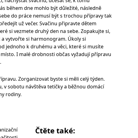
i, nachystat svačinu, učesat se, k tomu
vás během dne mohlo být důležité, následně
a sebe do práce nemusí být s trochou přípravy tak
ředejít už večer. Svačinu připravte dětem
teré si vezmete druhý den na sebe. Zopakujte si,
t a vytvořte si harmonogram. Úkoly si
od jednoho k druhému a věci, které si musíte
 místo. I malé drobnosti občas vyžadují přípravu
.
ípravu. Zorganizovat byste si měli celý týden.
u, v sobotu návštěva tetičky a běžnou domácí
ny rodiny.
Čtěte také:
anizační
ačitosti.