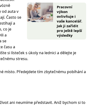
rvózně
Pracovní
y od auta v
výkon
ovlivňuje i
ají. Často se
vaše kancelář.
stíhají a
Jak ji zařídit
, co je
pro ještě lepší
li a
výsledky
a se
ce času a
te si lísteček s úkoly na lednici a dělejte je
tečnému stresu.
tejné místo. Předejdete tím zbytečnému pobíhání a
 život ani neumíme představit. Aniž bychom si to