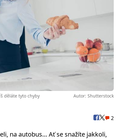
íš děláte tyto chyby
Autor: Shutterstock
2
li, na autobus… Ať se snažíte jakkoli,