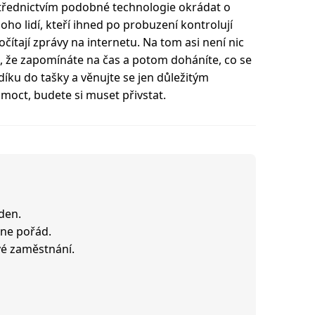
řednictvím podobné technologie okrádat o
ho lidí, kteří ihned po probuzení kontrolují
ročítají zprávy na internetu. Na tom asi není nic
t, že zapomínáte na čas a potom doháníte, co se
díku do tašky a věnujte se jen důležitým
oct, budete si muset přivstat.
den.
 ne pořád.
é zaměstnání.