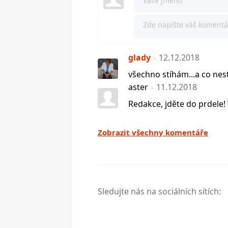
glady
12.12.2018
všechno stíhám...a co nes
aster
11.12.2018
Redakce, jděte do prdele! V
Zobrazit všechny komentáře
Sledujte nás na sociálních sítích: