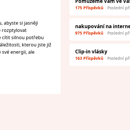
Pomůžeme Vám ve Vaší 
175 Příspěvků
Poslední př
 abyste si jasněji
nakupování na intern
e rozptylovat
975 Příspěvků
Poslední př
cítit silnou potřebu
ežitosti, kterou jste již
Clip-in vlásky
 své energii, ale
163 Příspěvků
Poslední př