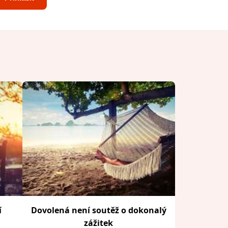
í
Dovolená není soutěž o dokonalý
zážitek