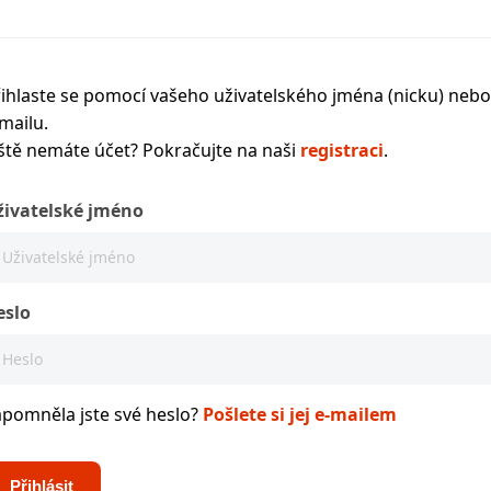
ihlaste se pomocí vašeho uživatelského jména (nicku) nebo
mailu.
ště nemáte účet? Pokračujte na naši
registraci
.
živatelské jméno
eslo
apomněla jste své heslo?
Pošlete si jej e-mailem