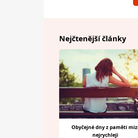
Nejčtenější články
Obyčejné dny z paměti miz
nejrychleji