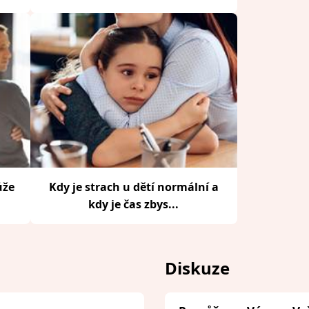
ůže
Kdy je strach u dětí normální a
kdy je čas zbys...
Diskuze