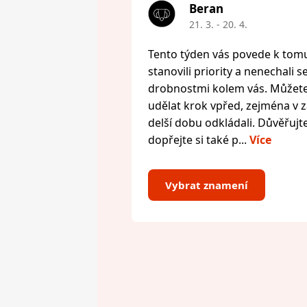
Beran
21. 3. - 20. 4.
Tento týden vás povede k tomu,
stanovili priority a nenechali s
drobnostmi kolem vás. Můžete 
udělat krok vpřed, zejména v zál
delší dobu odkládali. Důvěřujte
dopřejte si také p...
Více
Vybrat znamení