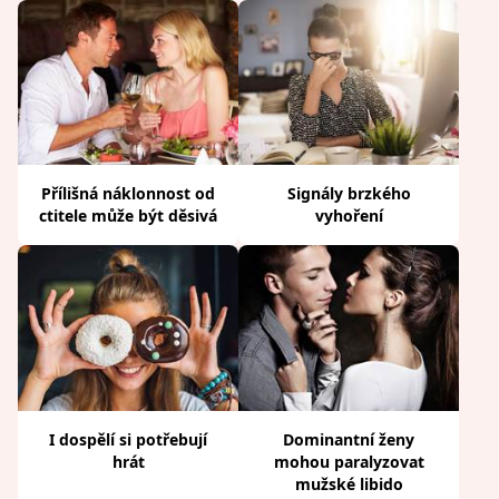
Přílišná náklonnost od
Signály brzkého
ctitele může být děsivá
vyhoření
I dospělí si potřebují
Dominantní ženy
hrát
mohou paralyzovat
mužské libido