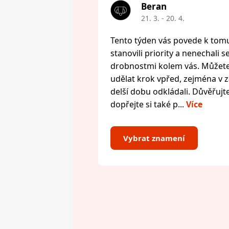
Beran
21. 3. - 20. 4.
Tento týden vás povede k tomu,
stanovili priority a nenechali s
drobnostmi kolem vás. Můžete 
udělat krok vpřed, zejména v zál
delší dobu odkládali. Důvěřujte
dopřejte si také p...
Více
Vybrat znamení