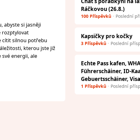
Chat s poradkyní na l
Ráčkovou (26.8.)
100 Příspěvků
Poslední př
 abyste si jasněji
e rozptylovat
Kapsičky pro kočky
cítit silnou potřebu
3 Příspěvků
Poslední přís
ežitosti, kterou jste již
 své energii, ale
Echte Pass kafen, WHA
Führerschäiner, ID-Ka
Gebuertsschäiner, Vis
1 Příspěvků
Poslední přís