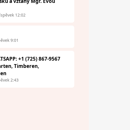
ásku a vztahy Mgr. Evou
íspěvek 12:02
pěvek 9:01
TSAPP: +1 (725) 867-9567
arten, Timberen,
aen
pěvek 2:43