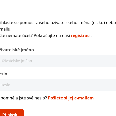
ihlaste se pomocí vašeho uživatelského jména (nicku) nebo
mailu.
ště nemáte účet? Pokračujte na naši
registraci
.
živatelské jméno
eslo
apomněla jste své heslo?
Pošlete si jej e-mailem