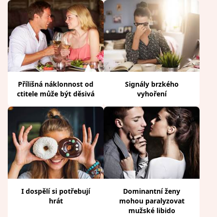
Přílišná náklonnost od
Signály brzkého
ctitele může být děsivá
vyhoření
I dospělí si potřebují
Dominantní ženy
hrát
mohou paralyzovat
mužské libido