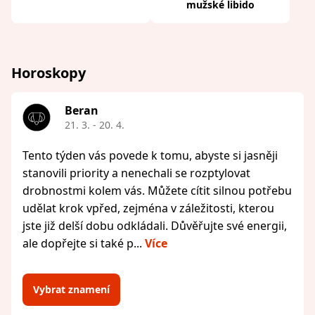
mužské libido
Horoskopy
Beran
21. 3. - 20. 4.
Tento týden vás povede k tomu, abyste si jasněji
stanovili priority a nenechali se rozptylovat
drobnostmi kolem vás. Můžete cítit silnou potřebu
udělat krok vpřed, zejména v záležitosti, kterou
jste již delší dobu odkládali. Důvěřujte své energii,
ale dopřejte si také p...
Více
Vybrat znamení