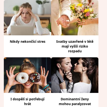
Nikdy nekončící stres
Svatby uzavřené v létě
mají vyšší riziko
rozpadu
I dospělí si potřebují
Dominantní ženy
hrát
mohou paralyzovat