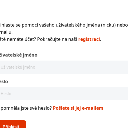
ihlaste se pomocí vašeho uživatelského jména (nicku) nebo
mailu.
ště nemáte účet? Pokračujte na naši
registraci
.
živatelské jméno
eslo
apomněla jste své heslo?
Pošlete si jej e-mailem