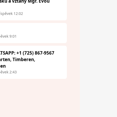
ásku a vztahy Mgr. Evou
íspěvek 12:02
pěvek 9:01
TSAPP: +1 (725) 867-9567
arten, Timberen,
aen
pěvek 2:43