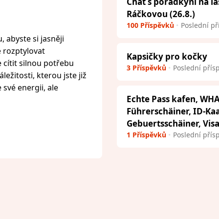
Chat s poradkyní na l
Ráčkovou (26.8.)
100 Příspěvků
Poslední př
 abyste si jasněji
e rozptylovat
Kapsičky pro kočky
cítit silnou potřebu
3 Příspěvků
Poslední přís
ežitosti, kterou jste již
 své energii, ale
Echte Pass kafen, WHA
Führerschäiner, ID-Ka
Gebuertsschäiner, Vis
1 Příspěvků
Poslední přís