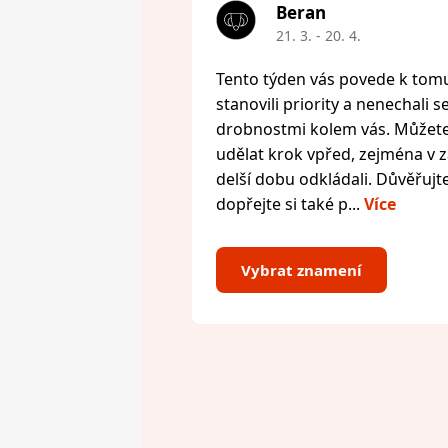
Beran
21. 3. - 20. 4.
Tento týden vás povede k tomu,
stanovili priority a nenechali s
drobnostmi kolem vás. Můžete 
udělat krok vpřed, zejména v zál
delší dobu odkládali. Důvěřujte
dopřejte si také p...
Více
Vybrat znamení