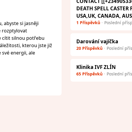
CONTACT [[+23490533
DEATH SPELL CASTER
USA,UK, CANADA, AU
1 Příspěvků
Poslední přís
 abyste si jasněji
e rozptylovat
cítit silnou potřebu
Darování vajíčka
ežitosti, kterou jste již
20 Příspěvků
Poslední pří
 své energii, ale
Klinika IVF ZLÍN
65 Příspěvků
Poslední pří