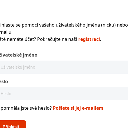
ihlaste se pomocí vašeho uživatelského jména (nicku) nebo
mailu.
ště nemáte účet? Pokračujte na naši
registraci
.
živatelské jméno
eslo
apomněla jste své heslo?
Pošlete si jej e-mailem