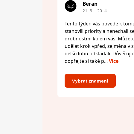
Beran
21. 3. - 20. 4.
Tento týden vás povede k tomu,
stanovili priority a nenechali s
drobnostmi kolem vás. Můžete 
udělat krok vpřed, zejména v zál
delší dobu odkládali. Důvěřujte
dopřejte si také p...
Více
Vybrat znamení