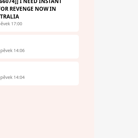
66074]] I NEED INSTANT
 FOR REVENGE NOW IN
STRALIA
pěvek 17:00
spěvek 14:06
spěvek 14:04