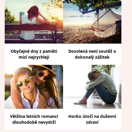
Obyčejné dny z paměti
Dovolená není soutěž o
mizí nejrychleji
dokonalý zážitek
Většina letních romancí
Horko útočí na duševní
dlouhodobě nevydrží
zdraví