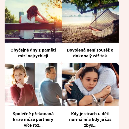
Obyčejné dny z paměti
Dovolená není soutěž o
mizí nejrychleji
dokonalý zážitek
Společně překonaná
Kdy je strach u dětí
krize může partnery
normální a kdy je čas
více roz...
zbys...