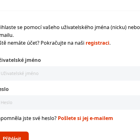
ihlaste se pomocí vašeho uživatelského jména (nicku) nebo
mailu.
ště nemáte účet? Pokračujte na naši
registraci
.
živatelské jméno
eslo
apomněla jste své heslo?
Pošlete si jej e-mailem