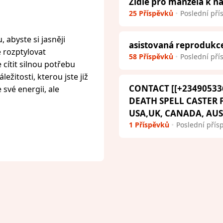
Židle pro manžela k 
25 Příspěvků
Poslední pří
 abyste si jasněji
asistovaná reprodukc
e rozptylovat
58 Příspěvků
Poslední pří
cítit silnou potřebu
ežitosti, kterou jste již
CONTACT [[+23490533
 své energii, ale
DEATH SPELL CASTER
USA,UK, CANADA, AU
1 Příspěvků
Poslední přís