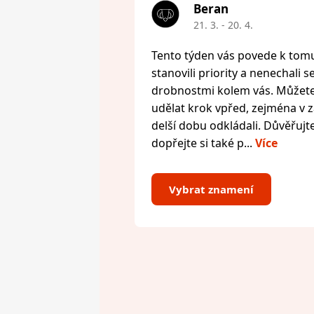
Beran
21. 3. - 20. 4.
Tento týden vás povede k tomu,
stanovili priority a nenechali s
drobnostmi kolem vás. Můžete 
udělat krok vpřed, zejména v zál
delší dobu odkládali. Důvěřujte
dopřejte si také p...
Více
Vybrat znamení