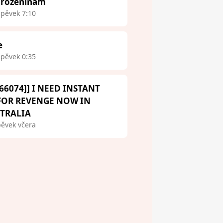
narozeninám
spěvek 7:10
e
spěvek 0:35
66074]] I NEED INSTANT
 FOR REVENGE NOW IN
STRALIA
pěvek včera