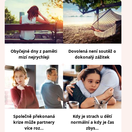
Obyčejné dny z paměti
Dovolená není soutěž o
mizí nejrychleji
dokonalý zážitek
Společně překonaná
Kdy je strach u dětí
krize může partnery
normální a kdy je čas
více roz...
zbys...