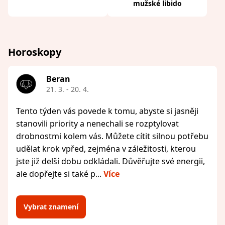
mužské libido
Horoskopy
Beran
21. 3. - 20. 4.
Tento týden vás povede k tomu, abyste si jasněji
stanovili priority a nenechali se rozptylovat
drobnostmi kolem vás. Můžete cítit silnou potřebu
udělat krok vpřed, zejména v záležitosti, kterou
jste již delší dobu odkládali. Důvěřujte své energii,
ale dopřejte si také p...
Více
Vybrat znamení