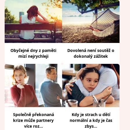
Obyčejné dny z paměti
Dovolená není soutěž o
mizí nejrychleji
dokonalý zážitek
Společně překonaná
Kdy je strach u dětí
krize může partnery
normální a kdy je čas
více roz...
zbys...