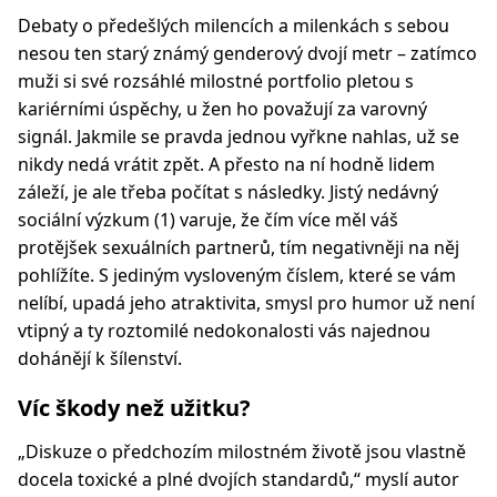
Debaty o předešlých milencích a milenkách s sebou
nesou ten starý známý genderový dvojí metr – zatímco
muži si své rozsáhlé milostné portfolio pletou s
kariérními úspěchy, u žen ho považují za varovný
signál. Jakmile se pravda jednou vyřkne nahlas, už se
nikdy nedá vrátit zpět. A přesto na ní hodně lidem
záleží, je ale třeba počítat s následky. Jistý nedávný
sociální výzkum (1) varuje, že čím více měl váš
protějšek sexuálních partnerů, tím negativněji na něj
pohlížíte. S jediným vysloveným číslem, které se vám
nelíbí, upadá jeho atraktivita, smysl pro humor už není
vtipný a ty roztomilé nedokonalosti vás najednou
dohánějí k šílenství.
Víc škody než užitku?
„Diskuze o předchozím milostném životě jsou vlastně
docela toxické a plné dvojích standardů,“ myslí autor