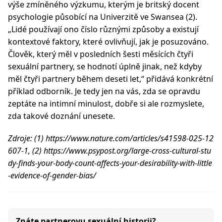
výše zmíněného výzkumu, kterým je britský docent
psychologie působící na Univerzitě ve Swansea (2).
„Lidé používají ono číslo různými způsoby a existují
kontextové faktory, které ovlivňují, jak je posuzováno.
Člověk, který měl v posledních šesti měsících čtyři
sexuální partnery, se hodnotí úplně jinak, než kdyby
měl čtyři partnery během deseti let,“ přidává konkrétní
příklad odborník. Je tedy jen na vás, zda se opravdu
zeptáte na intimní minulost, dobře si ale rozmyslete,
zda takové doznání unesete.
Zdroje: (1) https://www.nature.com/articles/s41598-025-12
607-1, (2) https://www.psypost.org/large-cross-cultural-stu
dy-finds-your-body-count-affects-your-desirability-with-little
-evidence-of-gender-bias/
Znáte partnerovu sexuální historii?