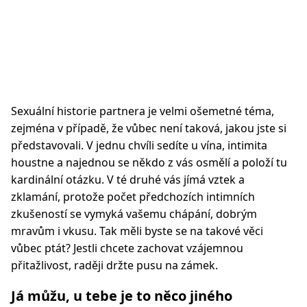
Sexuální historie partnera je velmi ošemetné téma,
zejména v případě, že vůbec není taková, jakou jste si
představovali. V jednu chvíli sedíte u vína, intimita
houstne a najednou se někdo z vás osmělí a položí tu
kardinální otázku. V té druhé vás jímá vztek a
zklamání, protože počet předchozích intimních
zkušeností se vymyká vašemu chápání, dobrým
mravům i vkusu. Tak měli byste se na takové věci
vůbec ptát? Jestli chcete zachovat vzájemnou
přitažlivost, raději držte pusu na zámek.
Já můžu, u tebe je to něco jiného