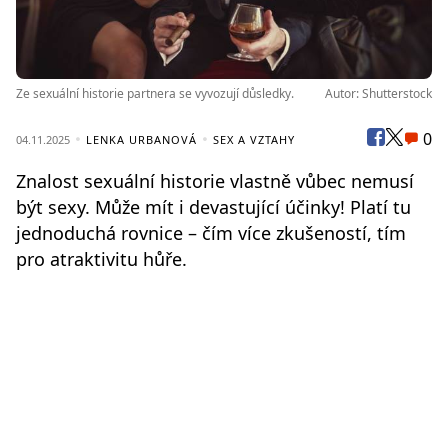
Ze sexuální historie partnera se vyvozují důsledky.
Autor: Shutterstock
0
04.11.2025
LENKA URBANOVÁ
SEX A VZTAHY
Znalost sexuální historie vlastně vůbec nemusí
být sexy. Může mít i devastující účinky! Platí tu
jednoduchá rovnice – čím více zkušeností, tím
pro atraktivitu hůře.