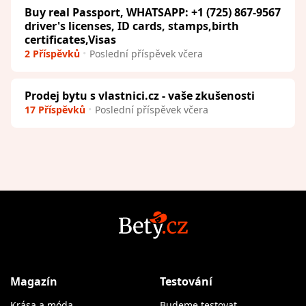
Buy real Passport, WHATSAPP: +1 (725) 867-9567
driver's licenses, ID cards, stamps,birth
certificates,Visas
2 Příspěvků
Poslední příspěvek včera
Prodej bytu s vlastnici.cz - vaše zkušenosti
17 Příspěvků
Poslední příspěvek včera
Magazín
Testování
Krása a móda
Budeme testovat