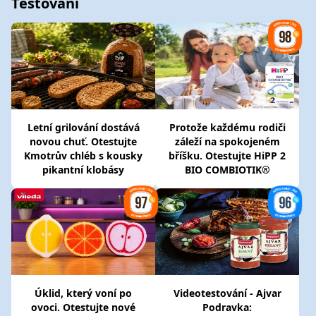
Testování
Letní grilování dostává
Protože každému rodiči
novou chuť. Otestujte
záleží na spokojeném
Kmotrův chléb s kousky
bříšku. Otestujte HiPP 2
pikantní klobásy
BIO COMBIOTIK®
Úklid, který voní po
Videotestování - Ajvar
ovoci. Otestujte nové
Podravka: