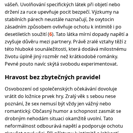
vášeň. Uvolňování specifických látek při objetí nebo
držení za ruce upevňuje pocit bezpečí. Výzkumy na
stabilních párech neustále naznačují, že oxytocin
zásadním způsobem ovlivňuje ochotu k intimitě i po
desetiletích soužití (
6
). Tato látka mírní dopady napětí a
zvyšuje důvěru mezi partnery. Právě zralé vztahy těží z
této hluboké sounáležitosti, která dodává milostnému
životu úplně jiný rozměr než krátkodobé románky.
Pevné pouto navíc skýtá svobodu experimentovat.
Hravost bez zbytečných pravidel
Osvobození od společenských očekávání dovoluje
vrátit do ložnice prvek hry. Zralý věk s sebou nese
poznání, že sex nemusí být vždy jen vážný nebo
romantický. Občasný humor a schopnost zasmát se
drobným nehodám situaci okamžitě uvolní. Tato
neformálnost odbourává napětí a podporuje ochotu