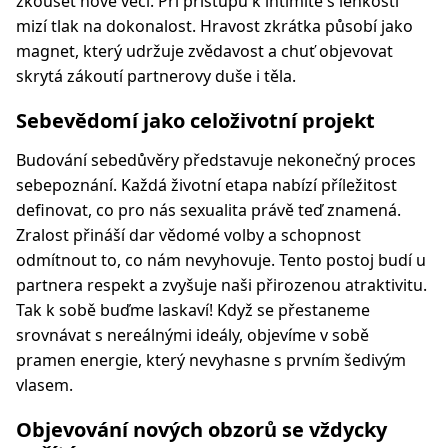
zkoušet nové věci. Při přístupu k intimitě s lehkostí
mizí tlak na dokonalost. Hravost zkrátka působí jako
magnet, který udržuje zvědavost a chuť objevovat
skrytá zákoutí partnerovy duše i těla.
Sebevědomí jako celoživotní projekt
Budování sebedůvěry představuje nekonečný proces
sebepoznání. Každá životní etapa nabízí příležitost
definovat, co pro nás sexualita právě teď znamená.
Zralost přináší dar vědomé volby a schopnost
odmítnout to, co nám nevyhovuje. Tento postoj budí u
partnera respekt a zvyšuje naši přirozenou atraktivitu.
Tak k sobě buďme laskaví! Když se přestaneme
srovnávat s nereálnými ideály, objevíme v sobě
pramen energie, který nevyhasne s prvním šedivým
vlasem.
Objevování nových obzorů se vždycky