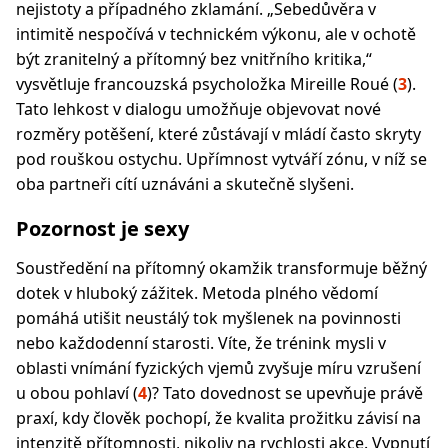
nejistoty a případného zklamání. „Sebedůvěra v
intimitě nespočívá v technickém výkonu, ale v ochotě
být zranitelný a přítomný bez vnitřního kritika,“
vysvětluje francouzská psycholožka Mireille Roué (
3
).
Tato lehkost v dialogu umožňuje objevovat nové
rozměry potěšení, které zůstávají v mládí často skryty
pod rouškou ostychu. Upřímnost vytváří zónu, v níž se
oba partneři cítí uznáváni a skutečně slyšeni.
Pozornost je sexy
Soustředění na přítomný okamžik transformuje běžný
dotek v hluboký zážitek. Metoda plného vědomí
pomáhá utišit neustálý tok myšlenek na povinnosti
nebo každodenní starosti. Víte, že trénink mysli v
oblasti vnímání fyzických vjemů zvyšuje míru vzrušení
u obou pohlaví (
4
)? Tato dovednost se upevňuje právě
praxí, kdy člověk pochopí, že kvalita prožitku závisí na
intenzitě přítomnosti, nikoliv na rychlosti akce. Vypnutí