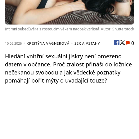
Intimní sebedůvěra s rostoucím věkem naopak vzrůstá.
Autor: Shutterstock
0
10.05.2026
KRISTÝNA VÁGNEROVÁ
SEX A VZTAHY
Hledání vnitřní sexuální jiskry není omezeno
datem v občance. Proč zralost přináší do ložnice
nečekanou svobodu a jak vědecké poznatky
pomáhají bořit mýty o uvadající touze?