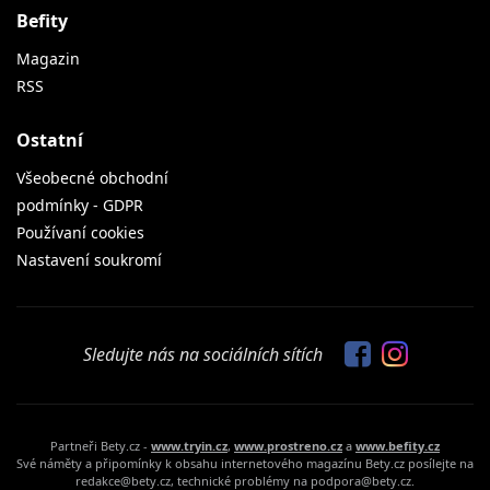
Befity
Magazin
RSS
Ostatní
Všeobecné obchodní
podmínky - GDPR
Používaní cookies
Nastavení soukromí
Sledujte nás na sociálních sítích
Partneři Bety.cz -
www.tryin.cz
,
www.prostreno.cz
a
www.befity.cz
Své náměty a připomínky k obsahu internetového magazínu Bety.cz posílejte na
redakce@bety.cz, technické problémy na podpora@bety.cz.