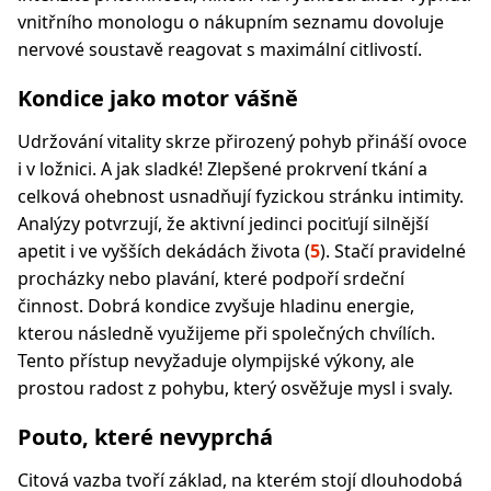
vnitřního monologu o nákupním seznamu dovoluje
nervové soustavě reagovat s maximální citlivostí.
Kondice jako motor vášně
Udržování vitality skrze přirozený pohyb přináší ovoce
i v ložnici. A jak sladké! Zlepšené prokrvení tkání a
celková ohebnost usnadňují fyzickou stránku intimity.
Analýzy potvrzují, že aktivní jedinci pociťují silnější
apetit i ve vyšších dekádách života (
5
). Stačí pravidelné
procházky nebo plavání, které podpoří srdeční
činnost. Dobrá kondice zvyšuje hladinu energie,
kterou následně využijeme při společných chvílích.
Tento přístup nevyžaduje olympijské výkony, ale
prostou radost z pohybu, který osvěžuje mysl i svaly.
Pouto, které nevyprchá
Citová vazba tvoří základ, na kterém stojí dlouhodobá