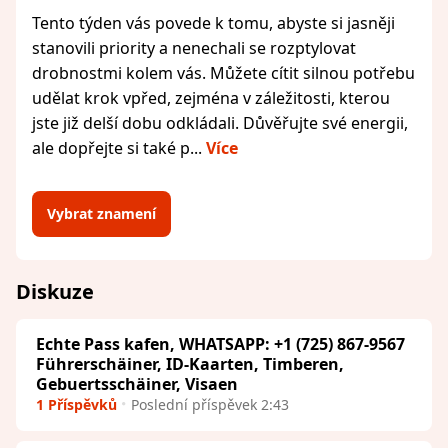
Tento týden vás povede k tomu, abyste si jasněji
stanovili priority a nenechali se rozptylovat
drobnostmi kolem vás. Můžete cítit silnou potřebu
udělat krok vpřed, zejména v záležitosti, kterou
jste již delší dobu odkládali. Důvěřujte své energii,
ale dopřejte si také p...
Více
Vybrat znamení
Diskuze
Echte Pass kafen, WHATSAPP: +1 (725) 867-9567
Führerschäiner, ID-Kaarten, Timberen,
Gebuertsschäiner, Visaen
1 Příspěvků
Poslední příspěvek 2:43