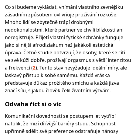
Co si budeme vykládat, vnímání vlastního zevnějšku
zásadním způsobem ovlivňuje prožívání rozkoše.
Mnoho lidí se zbytečně trápí drobnými
nedokonalostmi, které partner ve chvíli blízkosti ani
neregistruje. Přijetí vlastní fyzické schránky funguje
jako silnější afrodiziakum než jakákoli estetická
úprava. Četné studie potvrzují, že osoby, které se cítí
ve své kůži dobře, prožívají orgasmus s větší intenzitou
a frekvencí (
2
). Tento stav nevyžaduje ideální míry, ale
laskavý přístup k sobě samému. Každá vráska
představuje důkaz prožitého smíchu a každá jizva
značí sílu, s jakou člověk čelil životním výzvám.
Odvaha říct si o víc
Komunikační dovednosti se postupem let vytříbí
natolik, že mizí dřívější bariéry studu. Schopnost
upřímně sdělit své preference odstraňuje nánosy