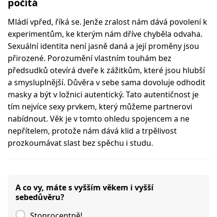
počítá
Mládí vpřed, říká se. Jenže zralost nám dává povolení k
experimentům, ke kterým nám dříve chyběla odvaha.
Sexuální identita není jasně daná a její proměny jsou
přirozené. Porozumění vlastním touhám bez
předsudků otevírá dveře k zážitkům, které jsou hlubší
a smysluplnější. Důvěra v sebe sama dovoluje odhodit
masky a být v ložnici autentický. Tato autentičnost je
tím nejvíce sexy prvkem, který můžeme partnerovi
nabídnout. Věk je v tomto ohledu spojencem a ne
nepřítelem, protože nám dává klid a trpělivost
prozkoumávat slast bez spěchu i studu.
A co vy, máte s vyšším věkem i vyšší
sebedůvěru?
Stoprocentně!