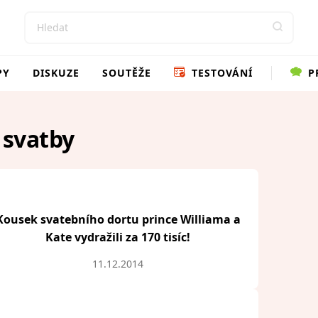
PY
DISKUZE
SOUTĚŽE
TESTOVÁNÍ
P
 svatby
Kousek svatebního dortu prince Williama a
Kate vydražili za 170 tisíc!
11.12.2014