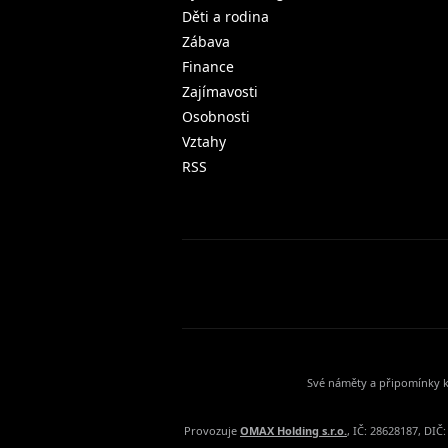
Děti a rodina
Zábava
Finance
Zajímavosti
Osobnosti
Vztahy
RSS
Své náměty a připomínky k
Provozuje
OMAX Holding s.r.o.
, IČ: 28628187, DI