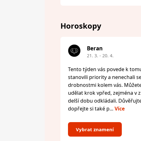
Horoskopy
Beran
21. 3. - 20. 4.
Tento týden vás povede k tomu,
stanovili priority a nenechali s
drobnostmi kolem vás. Můžete 
udělat krok vpřed, zejména v zál
delší dobu odkládali. Důvěřujte
dopřejte si také p...
Více
Vybrat znamení