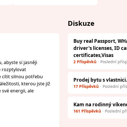
Diskuze
Buy real Passport, WH
driver's licenses, ID c
certificates,Visas
2 Příspěvků
Poslední přís
 abyste si jasněji
e rozptylovat
cítit silnou potřebu
Prodej bytu s vlastnici
ežitosti, kterou jste již
17 Příspěvků
Poslední pří
 své energii, ale
Kam na rodinný víken
161 Příspěvků
Poslední př