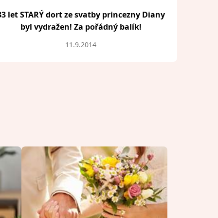
33 let STARÝ dort ze svatby princezny Diany
byl vydražen! Za pořádný balík!
11.9.2014