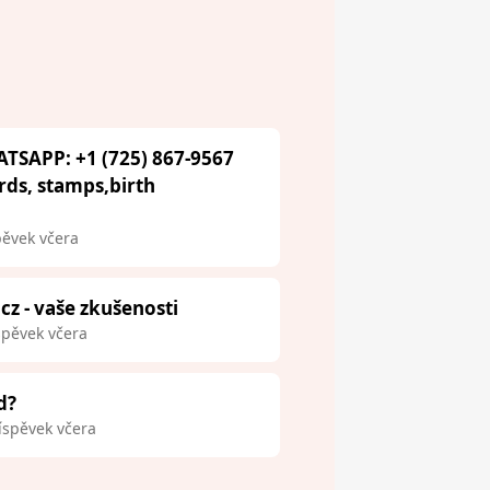
ATSAPP: +1 (725) 867-9567
ards, stamps,birth
pěvek včera
.cz - vaše zkušenosti
spěvek včera
d?
íspěvek včera