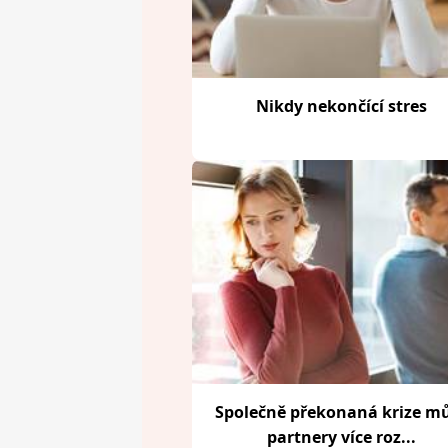
Nikdy nekončící stres
Společně překonaná krize m
partnery více roz...