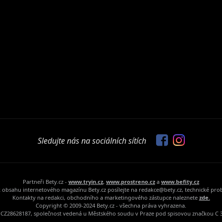
Sledujte nás na sociálních sítích
Partneři Bety.cz -
www.tryin.cz
,
www.prostreno.cz
a
www.befity.cz
 obsahu internetového magazínu Bety.cz posílejte na redakce@bety.cz, technické pr
Kontakty na redakci, obchodního a marketingového zástupce naleznete
zde.
Copyright © 2009-2024 Bety.cz - všechna práva vyhrazena.
Č: CZ28628187, společnost vedená u Městského soudu v Praze pod spisovou značkou C 3