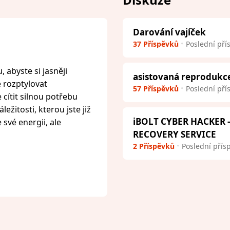
Darování vajíček
37 Příspěvků
Poslední pří
 abyste si jasněji
asistovaná reprodukc
e rozptylovat
57 Příspěvků
Poslední pří
cítit silnou potřebu
ežitosti, kterou jste již
iBOLT CYBER HACKER
 své energii, ale
RECOVERY SERVICE
2 Příspěvků
Poslední přís