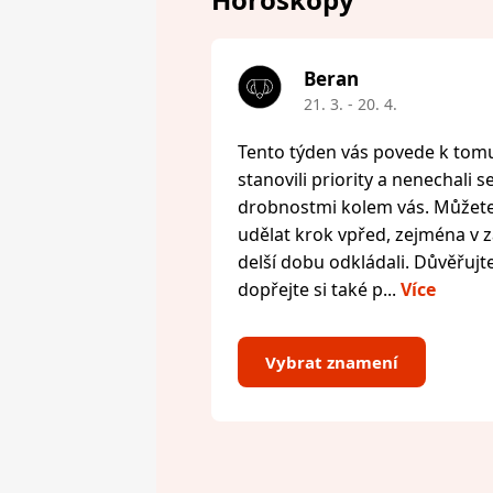
Beran
21. 3. - 20. 4.
Tento týden vás povede k tomu,
stanovili priority a nenechali s
drobnostmi kolem vás. Můžete 
udělat krok vpřed, zejména v zál
delší dobu odkládali. Důvěřujte
dopřejte si také p...
Více
Vybrat znamení