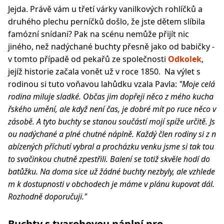
Jejda. Právě vám u třetí várky vanilkových rohlíčků a
druhého plechu perníčků došlo, že jste dětem slíbila
famózní snídani? Pak na scénu nemůže přijít nic
jiného, než nadýchané buchty přesně jako od babičky -
v tomto případě od pekařů ze společnosti
Odkolek
,
jejíž historie začala vonět už v roce 1850. Na výlet s
rodinou si tuto voňavou lahůdku vzala Pavla:
"Moje celá
rodina miluje sladké. Občas jim dopřeji něco z mého kucha
řského umění, ale když není čas, je dobré mít po ruce něco v
zásobě. A tyto buchty se stanou součástí mojí spíže určitě. Js
ou nadýchané a plné chutné náplně. Každý člen rodiny si z n
abízených příchutí vybral a procházku venku jsme si tak tou
to svačinkou chutně zpestřili. Balení se totiž skvěle hodí do
batůžku. Na doma sice už žádné buchty nezbyly, ale vzhlede
m k dostupnosti v obchodech je máme v plánu kupovat dál.
Rozhodně doporučuji."
Buchty s tvarohovou náplní pro