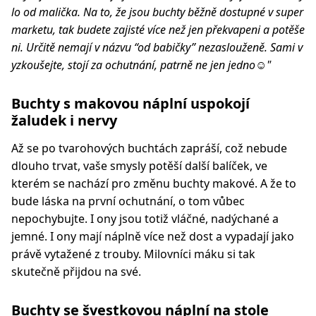
lo od malička. Na to, že jsou buchty běžně dostupné v super
marketu, tak budete zajisté více než jen překvapeni a potěše
ni. Určitě nemají v názvu “od babičky” nezaslouženě. Sami v
yzkoušejte, stojí za ochutnání, patrně ne jen jedno☺️"
Buchty s makovou náplní uspokojí
žaludek i nervy
Až se po tvarohových buchtách zapráší, což nebude
dlouho trvat, vaše smysly potěší další balíček, ve
kterém se nachází pro změnu buchty makové. A že to
bude láska na první ochutnání, o tom vůbec
nepochybujte. I ony jsou totiž vláčné, nadýchané a
jemné. I ony mají náplně více než dost a vypadají jako
právě vytažené z trouby. Milovníci máku si tak
skutečně přijdou na své.
Buchty se švestkovou náplní na stole