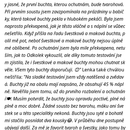
y jasné, že první buchta, kterou ochutnám, bude tvarohová.
Při prvním soustu jsem zavzpomínala na prázdniny u babič
ky, která takové buchty pekla v hlubokém pekáči. Byla jsem
naprosto překvapená, jak je těsto vláčné a s náplní se vůbec
nešetřilo. Když přišla na řadu švestková a maková buchta, p
olil mě pot, neboť švestkové a makové buchty nejsou úplně
mé oblíbené. Po ochutnání jsem byla mile překvapena, netu
ším, jak to Odkolek vykouzlil, ale díky tomuto testování jse
m zjistila, že i švestkové a makové buchty mohou chutnat sk
věle. Všem tyto buchty doporučuji. 😊"
Lenka také chválou
neštřila:
"Na sladké testování jsem vždy natěšená a zvědav
á. Buchty již na obalu mají napsáno, že obsahují 45 % nápl
ně. Nevěřila jsem tomu, až do prvního rozbalení a ochutnán
í🍽. Musím potvrdit, že buchty jsou opravdu poctivé, plné ná
plně a moc dobré. Žádné sousto bez tvarohu, máku ani šve
stek se u této specialitky nekoná. Buchty jsou syté a bohatě
mi stačilo posnídat dva kousky😂. V průběhu dne postupně
ubývají další. Za mě je favorit tvaroh a švestky, jako tomu by