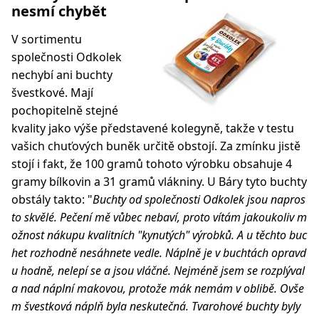
nesmí chybět
V sortimentu
společnosti Odkolek
nechybí ani buchty
švestkové. Mají
pochopitelně stejné
kvality jako výše představené kolegyně, takže v testu
vašich chuťových buněk určitě obstojí. Za zmínku jistě
stojí i fakt, že 100 gramů tohoto výrobku obsahuje 4
gramy bílkovin a 31 gramů vlákniny. U Báry tyto buchty
obstály takto: "
Buchty od společnosti Odkolek jsou napros
to skvělé. Pečení mě vůbec nebaví, proto vítám jakoukoliv m
ožnost nákupu kvalitních "kynutých" výrobků. A u těchto buc
het rozhodně nesáhnete vedle. Náplně je v buchtách opravd
u hodně, nelepí se a jsou vláčné. Nejméně jsem se rozplýval
a nad náplní makovou, protože mák nemám v oblibě. Ovše
m švestková náplň byla neskutečná. Tvarohové buchty byly