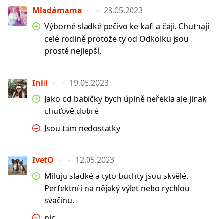
Mladámama
28.05.2023
Výborné sladké pečivo ke kafi a čaji. Chutnají
celé rodině protože ty od Odkolku jsou
prostě nejlepší.
Iniii
19.05.2023
Jako od babičky bych úplně neřekla ale jinak
chuťově dobré
Jsou tam nedostatky
IvetO
12.05.2023
Miluju sladké a tyto buchty jsou skvělé.
Perfektní i na nějaký výlet nebo rychlou
svačinu.
nic