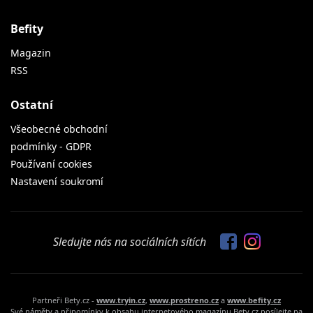
Befity
Magazin
RSS
Ostatní
Všeobecné obchodní
podmínky - GDPR
Používaní cookies
Nastavení soukromí
Sledujte nás na sociálních sítích
Partneři Bety.cz -
www.tryin.cz
,
www.prostreno.cz
a
www.befity.cz
Své náměty a připomínky k obsahu internetového magazínu Bety.cz posílejte na