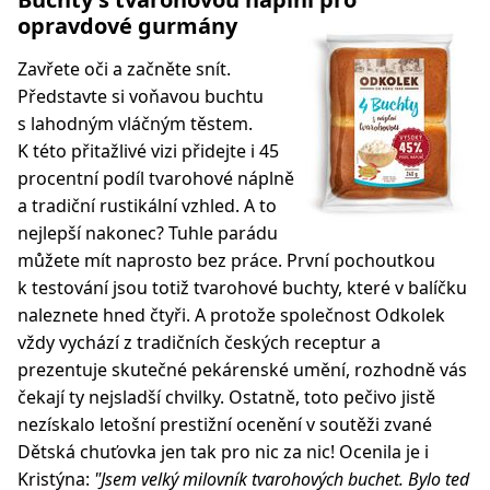
opravdové gurmány
Zavřete oči a začněte snít.
Představte si voňavou buchtu
s lahodným vláčným těstem.
K této přitažlivé vizi přidejte i 45
procentní podíl tvarohové náplně
a tradiční rustikální vzhled. A to
nejlepší nakonec? Tuhle parádu
můžete mít naprosto bez práce. První pochoutkou
k testování jsou totiž tvarohové buchty, které v balíčku
naleznete hned čtyři. A protože společnost Odkolek
vždy vychází z tradičních českých receptur a
prezentuje skutečné pekárenské umění, rozhodně vás
čekají ty nejsladší chvilky. Ostatně, toto pečivo jistě
nezískalo letošní prestižní ocenění v soutěži zvané
Dětská chuťovka jen tak pro nic za nic! Ocenila je i
Kristýna:
"Jsem velký milovník tvarohových buchet. Bylo ted