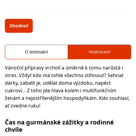
Ohodnoť
O testování
Hodnocení
Vánoční přípravy vrcholí a úměrně k tomu narůstá i
stres. Vždyť kdo má tohle všechno stihnout? Sehnat
dárky, zabalit je, udělat doma výzdobu, napéct
cukroví… Z toho jde hlava kolem i multifunkčním
ženám a nejostřílenějším hospodyňkám. Kdo souhlasí,
ať zvedne ruku!
Čas na gurmánské zážitky a rodinné
chvíle