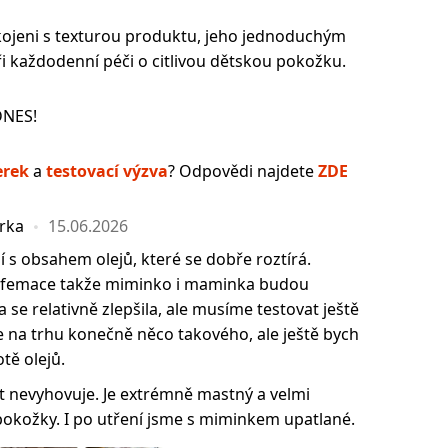
kojeni s texturou produktu, jeho jednoduchým
ři každodenní péči o citlivou dětskou pokožku.
DNES!
erek
a
testovací výzva
? Odpovědi najdete
ZDE
erka
15.06.2026
ní s obsahem olejů, které se dobře roztírá.
rfemace takže miminko i maminka budou
 se relativně zlepšila, ale musíme testovat ještě
 je na trhu konečně něco takového, ale ještě bych
tě olejů.
 nevyhovuje. Je extrémně mastný a velmi
pokožky. I po utření jsme s miminkem upatlané.