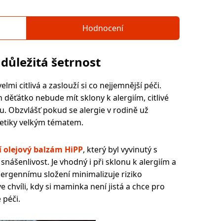
Hodnocení
e důležitá šetrnost
mi citlivá a zaslouží si co nejjemnější péči.
h děťátko nebude mít sklony k alergiím, citlivé
 Obzvlášť pokud se alergie v rodině už
metiky velkým tématem.
í olejový balzám HiPP
, který byl vyvinutý s
nášenlivost. Je vhodný i při sklonu k alergiím a
rgennímu složení minimalizuje riziko
e chvíli, kdy si maminka není jistá a chce pro
 péči.