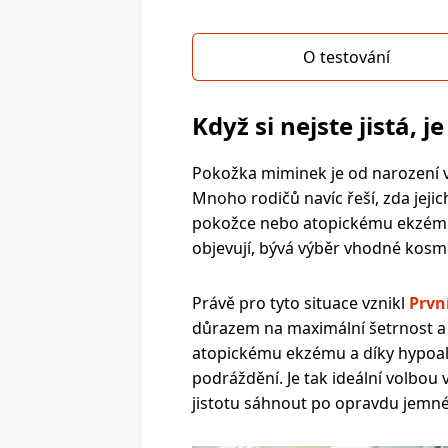
O testování
Když si nejste jistá, j
Pokožka miminek je od narození vel
Mnoho rodičů navíc řeší, zda jejic
pokožce nebo atopickému ekzému.
objevují, bývá výběr vhodné kos
Právě pro tyto situace vznikl
Prvn
důrazem na maximální šetrnost a s
atopickému ekzému a díky hypoale
podráždění. Je tak ideální volbou v
jistotu sáhnout po opravdu jemné