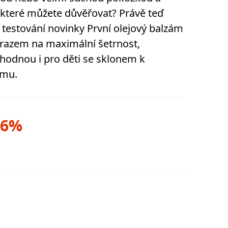
 které můžete důvěřovat? Právě teď
testování novinky První olejový balzám
důrazem na maximální šetrnost,
vhodnou i pro děti se sklonem k
ému.
96%