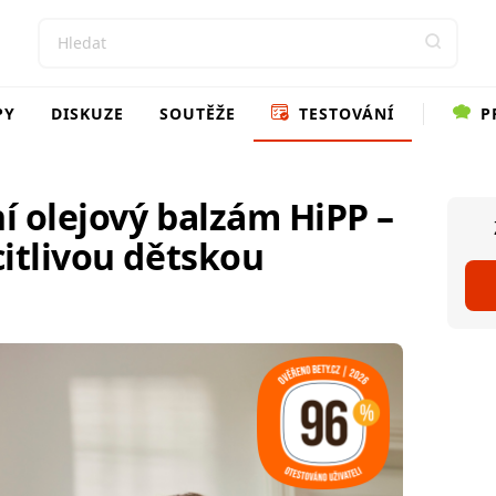
PY
DISKUZE
SOUTĚŽE
TESTOVÁNÍ
P
í olejový balzám HiPP –
itlivou dětskou