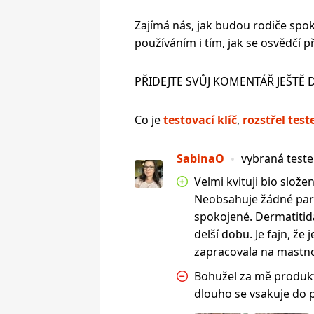
Zajímá nás, jak budou rodiče spo
používáním i tím, jak se osvědčí p
PŘIDEJTE SVŮJ KOMENTÁŘ JEŠTĚ 
Co je
testovací klíč
,
rozstřel test
SabinaO
vybraná test
Velmi kvituji bio slože
Neobsahuje žádné pa
spokojené. Dermatitida
delší dobu. Je fajn, že
zapracovala na mastno
Bohužel za mě produkt
dlouho se vsakuje do 