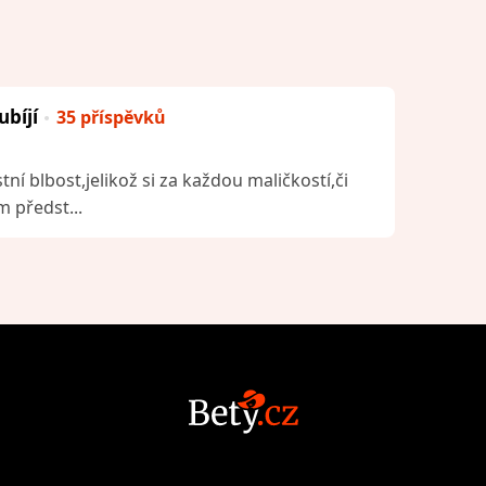
ubíjí
35 příspěvků
tní blbost,jelikož si za každou maličkostí,či
 předst...