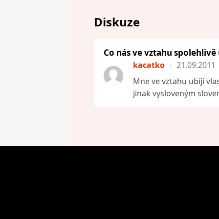
Diskuze
Co nás ve vztahu spolehlivě 
kacatko
21.09.2011
Mne ve vztahu ubíjí vlas
jinak vysloveným slovem