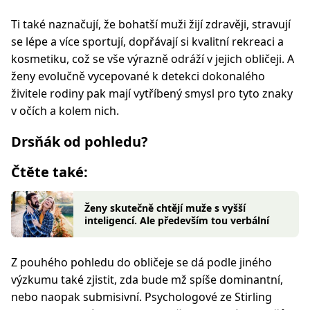
Ti také naznačují, že bohatší muži žijí zdravěji, stravují
se lépe a více sportují, dopřávají si kvalitní rekreaci a
kosmetiku, což se vše výrazně odráží v jejich obličeji. A
ženy evolučně vycepované k detekci dokonalého
živitele rodiny pak mají vytříbený smysl pro tyto znaky
v očích a kolem nich.
Drsňák od pohledu?
Čtěte také:
Ženy skutečně chtějí muže s vyšší
inteligencí. Ale především tou verbální
Z pouhého pohledu do obličeje se dá podle jiného
výzkumu také zjistit, zda bude mž spíše dominantní,
nebo naopak submisivní. Psychologové ze Stirling