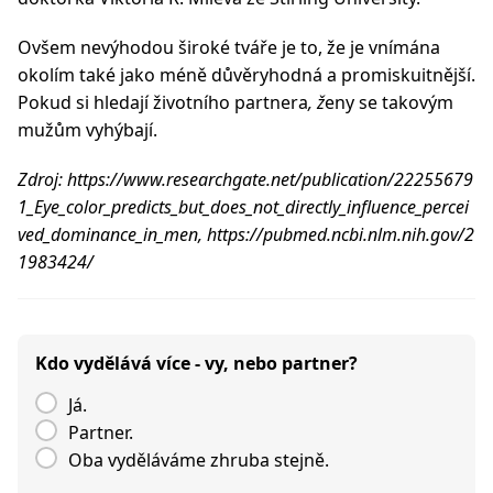
Ovšem nevýhodou široké tváře je to, že je vnímána
okolím také jako méně důvěryhodná a promiskuitnější.
Pokud si hledají životního partnera
, ž
eny se takovým
mužům vyhýbají.
Zdroj: https://www.researchgate.net/publication/22255679
1_Eye_color_predicts_but_does_not_directly_influence_percei
ved_dominance_in_men, https://pubmed.ncbi.nlm.nih.gov/2
1983424/
Kdo vydělává více - vy, nebo partner?
Já.
Partner.
Oba vyděláváme zhruba stejně.