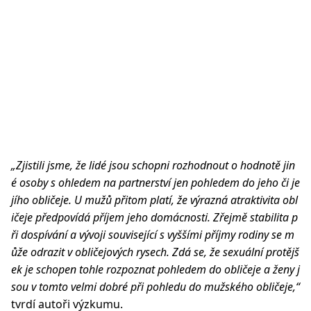
„Zjistili jsme, že lidé jsou schopni rozhodnout o hodnotě jin
é osoby s ohledem na partnerství jen pohledem do jeho či je
jího obličeje. U mužů přitom platí, že výrazná atraktivita obl
ičeje předpovídá příjem jeho domácnosti. Zřejmě stabilita p
ři dospívání a vývoji související s vyššími příjmy rodiny se m
ůže odrazit v obličejových rysech. Zdá se, že sexuální protějš
ek je schopen tohle rozpoznat pohledem do obličeje a ženy j
sou v tomto velmi dobré při pohledu do mužského obličeje,“
tvrdí autoři výzkumu.