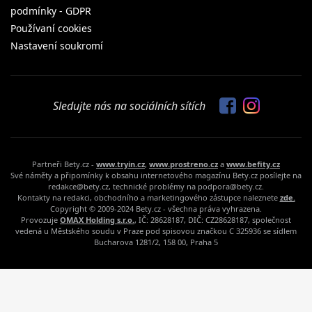
podmínky - GDPR
Používaní cookies
Nastavení soukromí
Sledujte nás na sociálních sítích
Partneři Bety.cz -
www.tryin.cz
,
www.prostreno.cz
a
www.befity.cz
Své náměty a připomínky k obsahu internetového magazínu Bety.cz posílejte na
redakce@bety.cz, technické problémy na podpora@bety.cz.
Kontakty na redakci, obchodního a marketingového zástupce naleznete
zde.
Copyright © 2009-2024 Bety.cz - všechna práva vyhrazena.
Provozuje
OMAX Holding s.r.o.
, IČ: 28628187, DIČ: CZ28628187, společnost
vedená u Městského soudu v Praze pod spisovou značkou C 325936 se sídlem
Bucharova 1281/2, 158 00, Praha 5