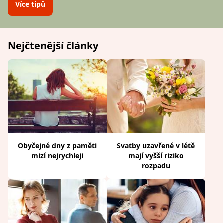
Více tipů
Nejčtenější články
Obyčejné dny z paměti
Svatby uzavřené v létě
mizí nejrychleji
mají vyšší riziko
rozpadu