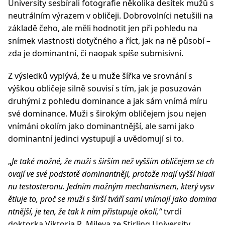
University sesbírali fotografie několika desítek mužů s
neutrálním výrazem v obličeji. Dobrovolníci netušili na
základě čeho, ale měli hodnotit jen při pohledu na
snímek vlastnosti dotyčného a říct, jak na ně působí –
zda je dominantní, či naopak spíše submisivní.
Z výsledků vyplývá, že u muže šířka ve srovnání s
výškou obličeje silně souvisí s tím, jak je posuzován
druhými z pohledu dominance a jak sám vnímá míru
své dominance. Muži s širokým obličejem jsou nejen
vnímáni okolím jako dominantnější, ale sami jako
dominantní jedinci vystupují a uvědomují si to.
„
Je také možné, že muži s širším než vyšším obličejem se ch
ovají ve své podstatě dominantněji, protože mají vyšší hladi
nu testosteronu. Jedním možným mechanismem, který vysv
ětluje to, proč se muži s širší tváří sami vnímají jako domina
ntnější, je ten, že tak k nim přistupuje okolí,“
tvrdí
doktorka Viktoria R. Mileva ze Stirling University.