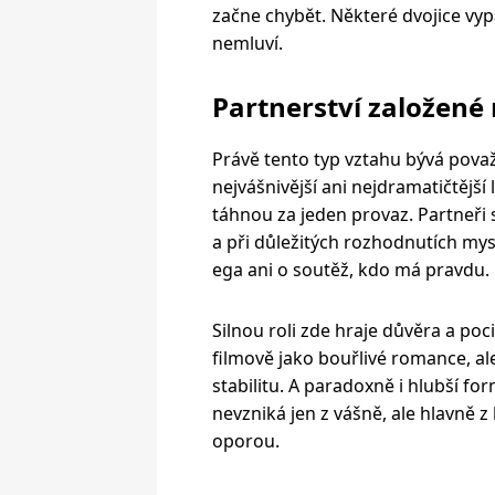
začne chybět. Některé dvojice vyp
nemluví.
Partnerství založené
Právě tento typ vztahu bývá považ
nejvášnivější ani nejdramatičtější 
táhnou za jeden provaz. Partneři
a při důležitých rozhodnutích mysl
ega ani o soutěž, kdo má pravdu.
Silnou roli zde hraje důvěra a po
filmově jako bouřlivé romance, ale 
stabilitu. A paradoxně i hlubší fo
nevzniká jen z vášně, ale hlavně
oporou.