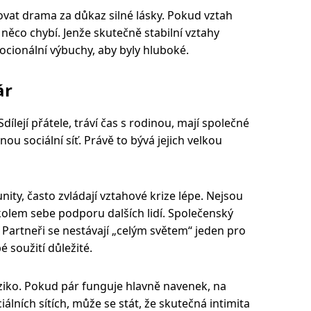
ovat drama za důkaz silné lásky. Pokud vztah
m něco chybí. Jenže skutečně stabilní vztahy
ocionální výbuchy, aby byly hluboké.
ár
Sdílejí přátele, tráví čas s rodinou, mají společné
nou sociální síť. Právě to bývá jejich velkou
unity, často zvládají vztahové krize lépe. Nejsou
kolem sebe podporu dalších lidí. Společenský
. Partneři se nestávají „celým světem“ jeden pro
 soužití důležité.
iziko. Pokud pár funguje hlavně navenek, na
iálních sítích, může se stát, že skutečná intimita