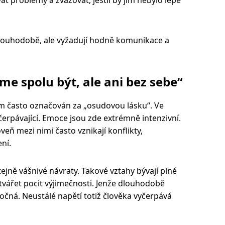
ouhodobě, ale vyžadují hodně komunikace a
e spolu být, ale ani bez sebe“
ím často označován za „osudovou lásku“. Ve
čerpávající. Emoce jsou zde extrémně intenzivní.
oveň mezi nimi často vznikají konflikty,
ní.
ejně vášnivé návraty. Takové vztahy bývají plné
tvářet pocit výjimečnosti. Jenže dlouhodobě
očná. Neustálé napětí totiž člověka vyčerpává