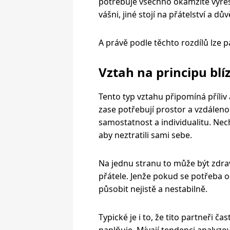
potřebuje všechno okamžitě vyřeši
vášni, jiné stojí na přátelství a dův
A právě podle těchto rozdílů lze p
Vztah na principu blí
Tento typ vztahu připomíná příliv a 
zase potřebují prostor a vzdálenos
samostatnost a individualitu. Necht
aby neztratili sami sebe.
Na jednu stranu to může být zdravé
přátele. Jenže pokud se potřeba o
působit nejistě a nestabilně.
Typické je i to, že tito partneři č
naplňuje. Mívají tendenci analyzov