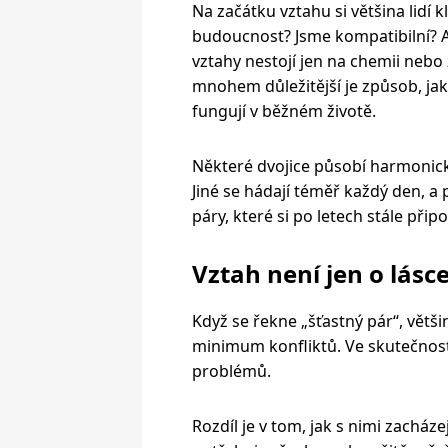
Na začátku vztahu si většina lid
budoucnost? Jsme kompatibilní? A 
vztahy nestojí jen na chemii nebo
mnohem důležitější je způsob, jak
fungují v běžném životě.
Některé dvojice působí harmonicky
Jiné se hádají téměř každý den, a p
páry, které si po letech stále přip
Vztah není jen o lásc
Když se řekne „šťastný pár“, větši
minimum konfliktů. Ve skutečnost
problémů.
Rozdíl je v tom, jak s nimi zacháze