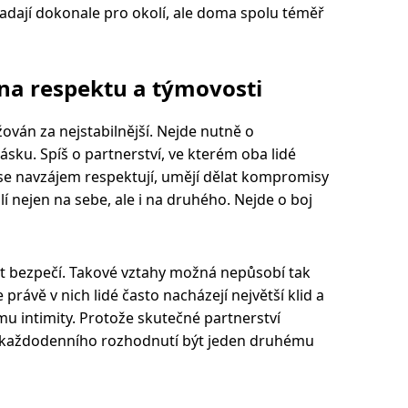
adají dokonale pro okolí, ale doma spolu téměř
 na respektu a týmovosti
ován za nejstabilnější. Nejde nutně o
lásku. Spíš o partnerství, ve kterém oba lidé
 se navzájem respektují, umějí dělat kompromisy
í nejen na sebe, ale i na druhého. Nejde o boj
cit bezpečí. Takové vztahy možná nepůsobí tak
právě v nich lidé často nacházejí největší klid a
rmu intimity. Protože skutečné partnerství
 z každodenního rozhodnutí být jeden druhému