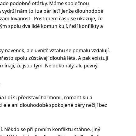
í klade podobné otázky. Máme společnou
vydrží nám to i za pár let? Jenže dlouhodobé
 zamilovanosti. Postupem času se ukazuje, že
ým spolu dva lidé komunikují, řeší konflikty a
 navenek, ale uvnitř vztahu se pomalu vzdalují.
řesto spolu zůstávají dlouhá léta. A pak existují
omínají, že jsou tým. Ne dokonalý, ale pevný.
e
na lidí si představí harmonii, romantiku a
i ale ani dlouhodobě spokojené páry nežijí bez
jí. Někdo se při prvním konfliktu stáhne. Jiný