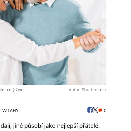
et celý život.
Autor: Shutterstock
0
VZTAHY
ají, jiné působí jako nejlepší přátelé.