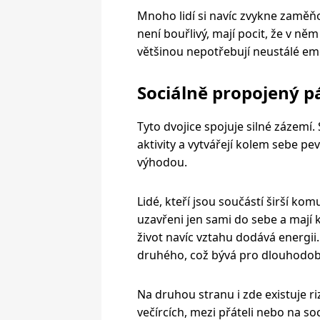
Mnoho lidí si navíc zvykne zaměň
není bouřlivý, mají pocit, že v ně
většinou nepotřebují neustálé em
Sociálně propojený p
Tyto dvojice spojuje silné zázemí. 
aktivity a vytvářejí kolem sebe pev
výhodou.
Lidé, kteří jsou součástí širší kom
uzavřeni jen sami do sebe a mají 
život navíc vztahu dodává energii
druhého, což bývá pro dlouhodobé
Na druhou stranu i zde existuje r
večírcích, mezi přáteli nebo na soc