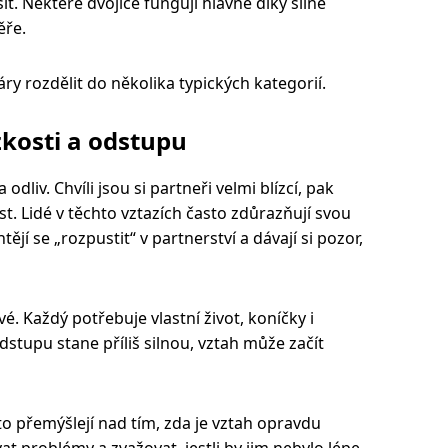
t. Některé dvojice fungují hlavně díky silné
ěře.
áry rozdělit do několika typických kategorií.
zkosti a odstupu
odliv. Chvíli jsou si partneři velmi blízcí, pak
t. Lidé v těchto vztazích často zdůrazňují svou
ějí se „rozpustit“ v partnerství a dávají si pozor,
. Každý potřebuje vlastní život, koníčky i
dstupu stane příliš silnou, vztah může začít
asto přemýšlejí nad tím, zda je vztah opravdu
at problémy a zvažovat, jestli by jim nebylo lépe