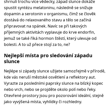
shrnuli trochu více vědecky, západ slunce dokáže
spustit syntézu melatoninu, následně se snižuje
dopamin a serotonin v organismu, čímž se člověk
dostává do relaxovaného stavu a tělo se začíná
připravovat na spánek. Navíc se při takových
příjemných aktivitách vyplavuje do krve endorfin,
jemuž se také říká hormon štěstí, který ulevuje od
bolesti. A to už přece stojí za to, ne?
Nejlepší místa pro sledování západu
slunce
Nejlépe si západy slunce užijete samozřejmě v přírodě,
kde vás neruší městské osvětlení a reflektory aut.
Vyrazte za posledními paprsky slunce na blízký kopec
nebo vrch, nebo se projděte okolo polí nebo řeky.
Otevřené prostory jsou pro pozorování ideální, stejně
jako vyvýšená místa, vyhlídky či rozhledny.