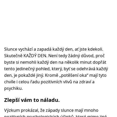
Slunce vychází a zapadá každý den, ať jste kdekoli.
Skutečně KAŽDÝ DEN. Není tedy žádný důvod, proč
byste si nemohli každý den na několik minut dopřát
tento jedinečný pohled, který, byť se odehrává každý
den, je pokaždé jiný. Kromě „potěšení oka“ mají tyto
chvíle i celou řadu pozitivních vlivů na zdraví a
psychiku.
Zlepší vám to náladu.
Výzkum prokázal, že západy slunce mají mnoho
pozitivních psychologických účinků, které mimo jiné