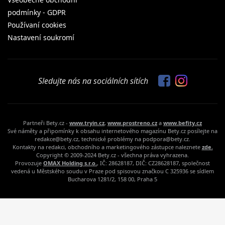
podmínky - GDPR
Používaní cookies
Nastavení soukromí
Sledujte nás na sociálních sítích
Partneři Bety.cz -
www.tryin.cz
,
www.prostreno.cz
a
www.befity.cz
Své náměty a připomínky k obsahu internetového magazínu Bety.cz posílejte na
redakce@bety.cz, technické problémy na podpora@bety.cz.
Kontakty na redakci, obchodního a marketingového zástupce naleznete
zde.
Copyright © 2009-2024 Bety.cz - všechna práva vyhrazena.
Provozuje
OMAX Holding s.r.o.
, IČ: 28628187, DIČ: CZ28628187, společnost
vedená u Městského soudu v Praze pod spisovou značkou C 325936 se sídlem
Bucharova 1281/2, 158 00, Praha 5