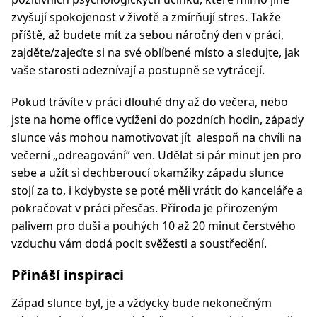
zvyšují spokojenost v životě a zmírňují stres. Takže
příště, až budete mít za sebou náročný den v práci,
zajděte/zajeďte si na své oblíbené místo a sledujte, jak
vaše starosti odeznívají a postupně se vytrácejí.
Pokud trávíte v práci dlouhé dny až do večera, nebo
jste na home office vytíženi do pozdních hodin, západy
slunce vás mohou namotivovat jít alespoň na chvíli na
večerní „odreagování“ ven. Udělat si pár minut jen pro
sebe a užít si dechberoucí okamžiky západu slunce
stojí za to, i kdybyste se poté měli vrátit do kanceláře a
pokračovat v práci přesčas. Příroda je přirozeným
palivem pro duši a pouhých 10 až 20 minut čerstvého
vzduchu vám dodá pocit svěžesti a soustředění.
Přináší inspiraci
Západ slunce byl, je a vždycky bude nekonečným