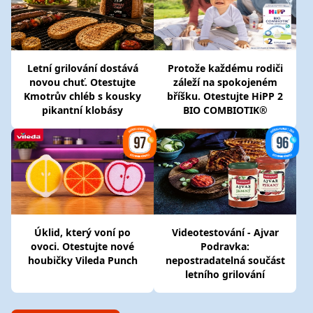
Letní grilování dostává
Protože každému rodiči
novou chuť. Otestujte
záleží na spokojeném
Kmotrův chléb s kousky
bříšku. Otestujte HiPP 2
pikantní klobásy
BIO COMBIOTIK®
Úklid, který voní po
Videotestování - Ajvar
ovoci. Otestujte nové
Podravka:
houbičky Vileda Punch
nepostradatelná součást
letního grilování