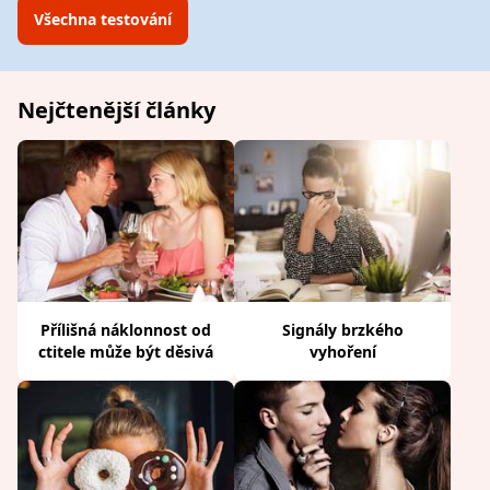
Všechna testování
Nejčtenější články
Přílišná náklonnost od
Signály brzkého
ctitele může být děsivá
vyhoření