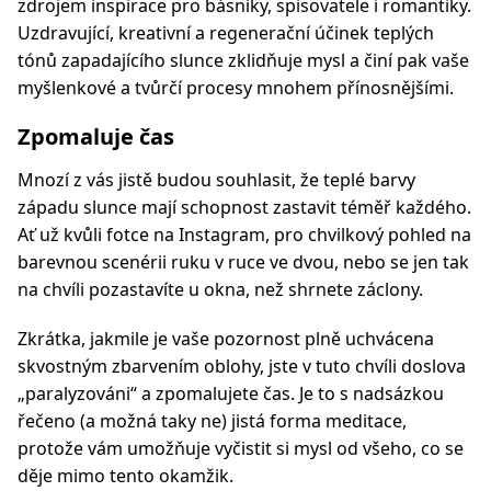
zdrojem inspirace pro básníky, spisovatele i romantiky.
Uzdravující, kreativní a regenerační účinek teplých
tónů zapadajícího slunce zklidňuje mysl a činí pak vaše
myšlenkové a tvůrčí procesy mnohem přínosnějšími.
Zpomaluje čas
Mnozí z vás jistě budou souhlasit, že teplé barvy
západu slunce mají schopnost zastavit téměř každého.
Ať už kvůli fotce na Instagram, pro chvilkový pohled na
barevnou scenérii ruku v ruce ve dvou, nebo se jen tak
na chvíli pozastavíte u okna, než shrnete záclony.
Zkrátka, jakmile je vaše pozornost plně uchvácena
skvostným zbarvením oblohy, jste v tuto chvíli doslova
„paralyzováni“ a zpomalujete čas. Je to s nadsázkou
řečeno (a možná taky ne) jistá forma meditace,
protože vám umožňuje vyčistit si mysl od všeho, co se
děje mimo tento okamžik.