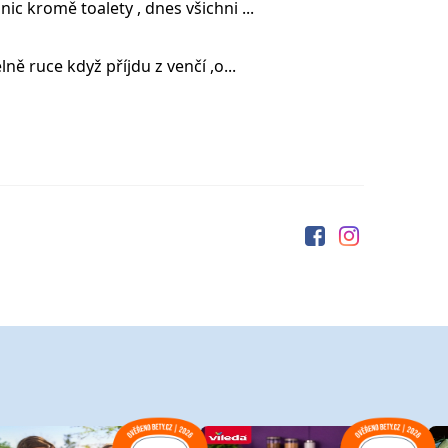
c kromě toalety , dnes všichni ...
ně ruce když příjdu z venčí ,o...