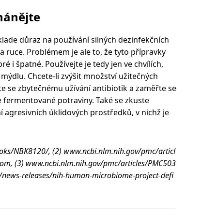
hánějte
ade důraz na používání silných dezinfekčních
a ruce. Problémem je ale to, že tyto přípravky
ré i špatné. Používejte je tedy jen ve chvílích,
 mýdlu. Chcete-li zvýšit množství užitečných
e se zbytečnému užívání antibiotik a zaměřte se
e fermentované potraviny. Také se zkuste
 agresivních úklidových prostředků, v nichž je
ooks/NBK8120/, (2) www.ncbi.nlm.nih.gov/pmc/articl
om, (3) www.ncbi.nlm.nih.gov/pmc/articles/PMC503
/news-releases/nih-human-microbiome-project-defi