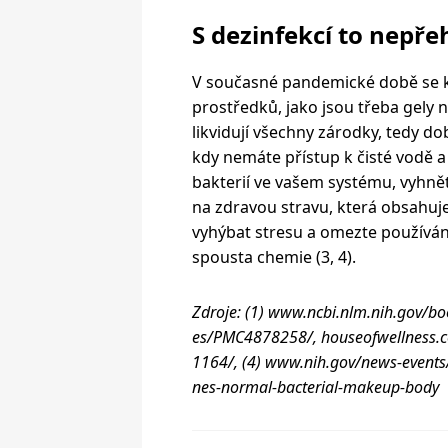
S dezinfekcí to nepře
V současné pandemické době se kl
prostředků, jako jsou třeba gely n
likvidují všechny zárodky, tedy dob
kdy nemáte přístup k čisté vodě a
bakterií ve vašem systému, vyhnět
na zdravou stravu, která obsahuj
vyhýbat stresu a omezte používání
spousta chemie (3, 4).
Zdroje: (1) www.ncbi.nlm.nih.gov/b
es/PMC4878258/, houseofwellness.c
1164/, (4) www.nih.gov/news-events
nes-normal-bacterial-makeup-body