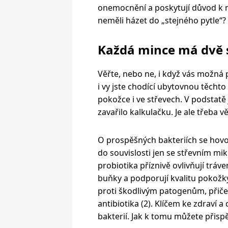
onemocnění a poskytují důvod k n
neměli házet do „stejného pytle“?
Každá mince má dvě 
Věřte, nebo ne, i když vás možná 
i vy jste chodící ubytovnou těchto
pokožce i ve střevech. V podstatě ji
zavařilo kalkulačku. Je ale třeba 
O prospěšných bakteriích se hovoř
do souvislosti jen se střevním mi
probiotika příznivě ovlivňují tráve
buňky a podporují kvalitu pokožky
proti škodlivým patogenům, přič
antibiotika (2). Klíčem ke zdraví 
bakterií. Jak k tomu můžete přisp