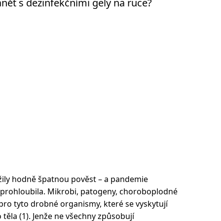
nět s dezinfekčními gely na ruce?
užily hodně špatnou pověst – a pandemie
 prohloubila. Mikrobi, patogeny, choroboplodné
pro tyto drobné organismy, které se vyskytují
 těla (1). Jenže ne všechny způsobují