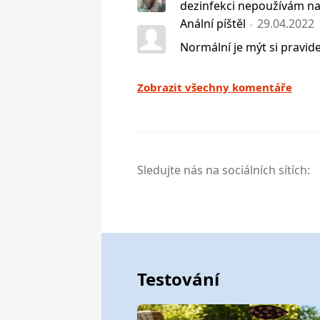
dezinfekci nepoužívám nani
Anální píštěl
29.04.2022
Normální je mýt si pravidel
Zobrazit všechny komentáře
Sledujte nás na sociálních sítích:
Testování