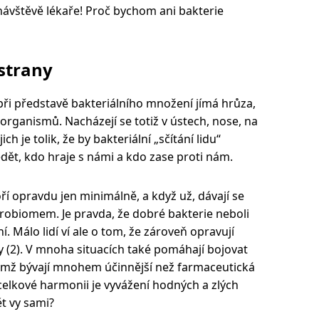
ávštěvě lékaře! Proč bychom ani bakterie
strany
při představě bakteriálního množení jímá hrůza,
 organismů. Nacházejí se totiž v ústech, nose, na
ch je tolik, že by bakteriální „sčítání lidu“
vědět, kdo hraje s námi a kdo zase proti nám.
í opravdu jen minimálně, a když už, dávají se
krobiomem. Je pravda, že dobré bakterie neboli
ní. Málo lidí ví ale o tom, že zároveň opravují
 (2). V mnoha situacích také pomáhají bojovat
emž bývají mnohem účinnější než farmaceutická
a celkové harmonii je vyvážení hodných a zlých
ět vy sami?