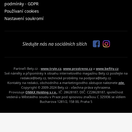
podmínky - GDPR
Používaní cookies
Nastavení soukromí
Sledujte nás na sociálních sítích
Partneři Bety.cz -
www.tryin.cz
,
www.prostreno.cz
a
www.befity.cz
Své náměty a připomínky k obsahu internetového magazínu Bety.cz posílejte na
redakce@bety.cz, technické problémy na podpora@bety.cz.
Kontakty na redakci, obchodního a marketingového zástupce naleznete
zde.
Copyright © 2009-2024 Bety.cz - všechna práva vyhrazena.
Provozuje
OMAX Holding s.r.o.
, IČ: 28628187, DIČ: CZ28628187, společnost
vedená u Městského soudu v Praze pod spisovou značkou C 325936 se sídlem
Bucharova 1281/2, 158 00, Praha 5