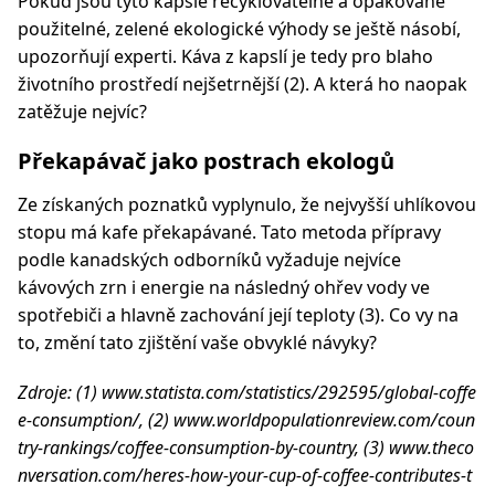
Pokud jsou tyto kapsle recyklovatelné a opakovaně
použitelné, zelené ekologické výhody se ještě násobí,
upozorňují experti. Káva z kapslí je tedy pro blaho
životního prostředí nejšetrnější (2). A která ho naopak
zatěžuje nejvíc?
Překapávač jako postrach ekologů
Ze získaných poznatků vyplynulo, že nejvyšší uhlíkovou
stopu má kafe překapávané. Tato metoda přípravy
podle kanadských odborníků vyžaduje nejvíce
kávových zrn i energie na následný ohřev vody ve
spotřebiči a hlavně zachování její teploty (3). Co vy na
to, změní tato zjištění vaše obvyklé návyky?
Zdroje: (1) www.statista.com/statistics/292595/global-coffe
e-consumption/, (2) www.worldpopulationreview.com/coun
try-rankings/coffee-consumption-by-country, (3) www.theco
nversation.com/heres-how-your-cup-of-coffee-contributes-t