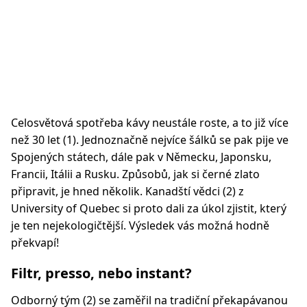
Celosvětová spotřeba kávy neustále roste, a to již více
než 30 let (1). Jednoznačně nejvíce šálků se pak pije ve
Spojených státech, dále pak v Německu, Japonsku,
Francii, Itálii a Rusku. Způsobů, jak si černé zlato
připravit, je hned několik. Kanadští vědci (2) z
University of Quebec si proto dali za úkol zjistit, který
je ten nejekologičtější. Výsledek vás možná hodně
překvapí!
Filtr, presso, nebo instant?
Odborný tým (2) se zaměřil na tradiční překapávanou