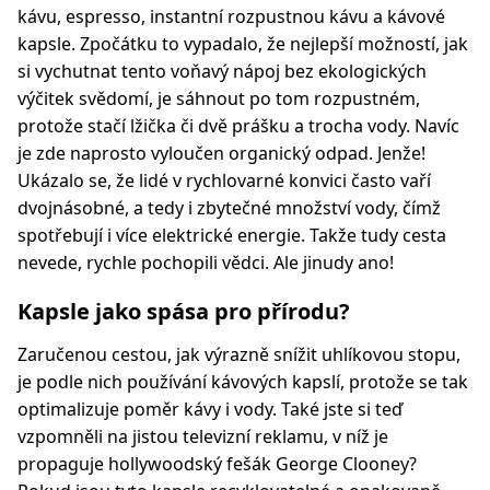
kávu, espresso, instantní rozpustnou kávu a kávové
kapsle. Zpočátku to vypadalo, že nejlepší možností, jak
si vychutnat tento voňavý nápoj bez ekologických
výčitek svědomí, je sáhnout po tom rozpustném,
protože stačí lžička či dvě prášku a trocha vody. Navíc
je zde naprosto vyloučen organický odpad. Jenže!
Ukázalo se, že lidé v rychlovarné konvici často vaří
dvojnásobné, a tedy i zbytečné množství vody, čímž
spotřebují i více elektrické energie. Takže tudy cesta
nevede, rychle pochopili vědci. Ale jinudy ano!
Kapsle jako spása pro přírodu?
Zaručenou cestou, jak výrazně snížit uhlíkovou stopu,
je podle nich používání kávových kapslí, protože se tak
optimalizuje poměr kávy i vody. Také jste si teď
vzpomněli na jistou televizní reklamu, v níž je
propaguje hollywoodský fešák George Clooney?