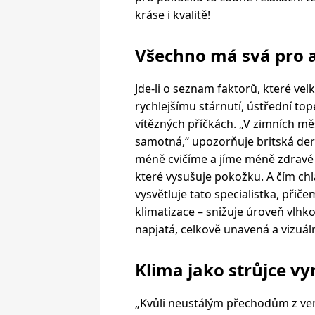
kráse i kvalitě!
Všechno má svá pro a
Jde-li o seznam faktorů, které velk
rychlejšímu stárnutí, ústřední top
vítězných příčkách. „V zimních měs
samotná,“ upozorňuje britská der
méně cvičíme a jíme méně zdravé j
které vysušuje pokožku. A čím chlad
vysvětluje tato specialistka, přič
klimatizace – snižuje úroveň vlhkos
napjatá, celkově unavená a vizuáln
Klima jako strůjce vy
„Kvůli neustálým přechodům z venk