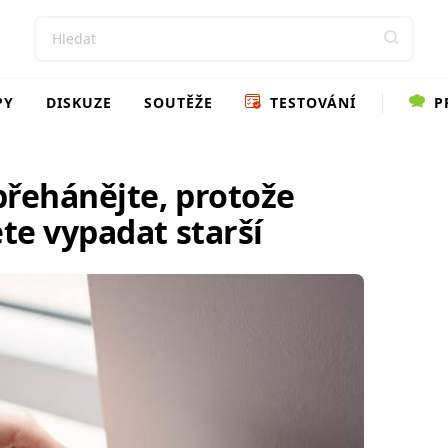
PY
DISKUZE
SOUTĚŽE
TESTOVÁNÍ
P
přehánějte, protože
te vypadat starší