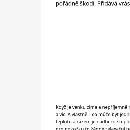
pořádně škodí. Přidává vrás
Když je venku zima a nepříjemně m
a víc. A vlastně – co může být jed
teplotu a rázem je nádherné teplo
pro pokožku to žádné relaxační t