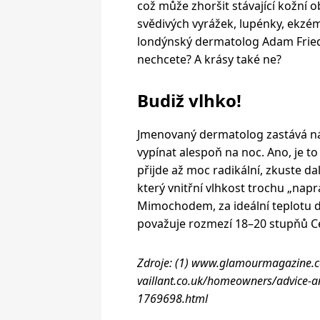
což může zhoršit stávající kožní o
svědivých vyrážek, lupénky, ekzémů
londýnský dermatolog Adam Friedm
nechcete? A krásy také ne?
Budiž vlhko!
Jmenovaný dermatolog zastává náz
vypínat alespoň na noc. Ano, je t
přijde až moc radikální, zkuste da
který vnitřní vlhkost trochu „nap
Mimochodem, za ideální teplotu 
považuje rozmezí 18–20 stupňů Cel
Zdroje: (1) www.glamourmagazine.co.
vaillant.co.uk/homeowners/advice-a
1769698.html