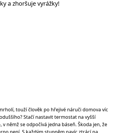
ky a zhoršuje vyrážky!
rholí, touží člověk po hřejivé náruči domova víc
noduššího? Stačí nastavit termostat na vyšší
, v němž se odpočívá jedna báseň. Škoda jen, že
erno není. S každým stupněm navíc ztrácí na