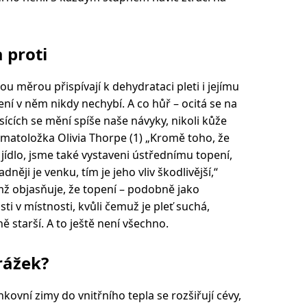
 proti
ou měrou přispívají k dehydrataci pleti i jejímu
ení v něm nikdy nechybí. A co hůř – ocitá se na
ících se mění spíše naše návyky, nikoli kůže
matoložka Olivia Thorpe (1) „Kromě toho, že
ídlo, jsme také vystaveni ústřednímu topení,
něji je venku, tím je jeho vliv škodlivější,“
emž objasňuje, že topení – podobně jako
ti v místnosti, kvůli čemuž je pleť suchá,
ě starší. A to ještě není všechno.
rážek?
ovní zimy do vnitřního tepla se rozšiřují cévy,