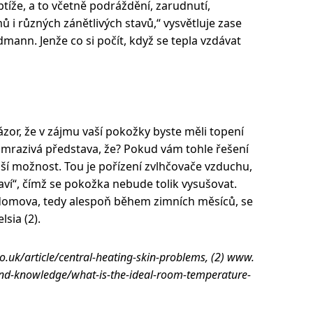
btíže, a to včetně podráždění, zarudnutí,
 i různých zánětlivých stavů,“ vysvětluje zase
ann. Jenže co si počít, když se tepla vzdávat
or, že v zájmu vaší pokožky byste měli topení
o mrazivá představa, že? Pokud vám tohle řešení
lší možnost. Tou je pořízení zvlhčovače vzduchu,
raví“, čímž se pokožka nebude tolik vysušovat.
domova, tedy alespoň během zimních měsíců, se
sia (2).
uk/article/central-heating-skin-problems, (2) www.
nd-knowledge/what-is-the-ideal-room-temperature-