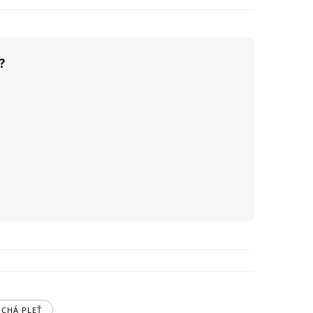
?
UCHÁ PLEŤ