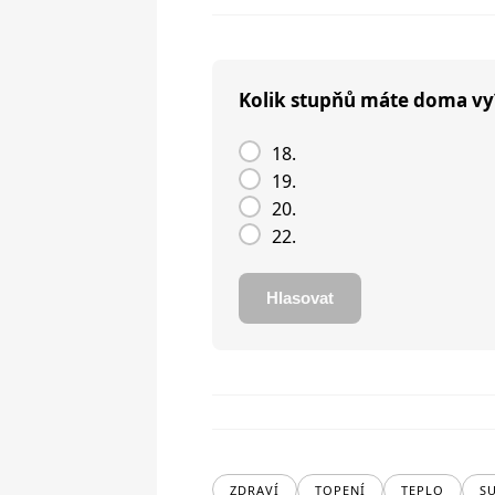
Kolik stupňů máte doma vy
18.
19.
20.
22.
Hlasovat
ZDRAVÍ
TOPENÍ
TEPLO
S