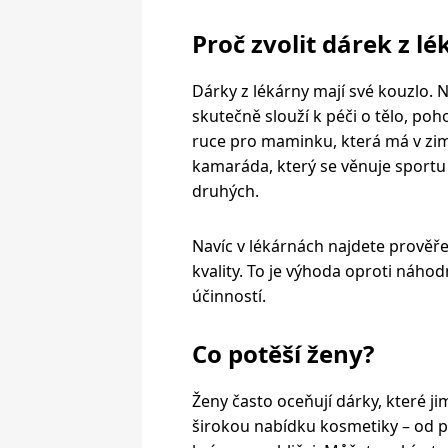
Proč zvolit dárek z l
Dárky z lékárny mají své kouzlo. N
skutečně slouží k péči o tělo, poh
ruce pro maminku, která má v zi
kamaráda, který se věnuje sportu
druhých
.
Navíc v lékárnách najdete prověř
kvality
. To je výhoda oproti náhod
účinností.
Co potěší ženy?
Ženy často oceňují dárky, které j
širokou nabídku kosmetiky – od pl