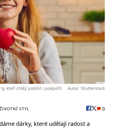
y, kteří chtějí potěšit i podpořit
Autor: Shutterstock
0
 ŽIVOTNÍ STYL
áme dárky, které udělají radost a