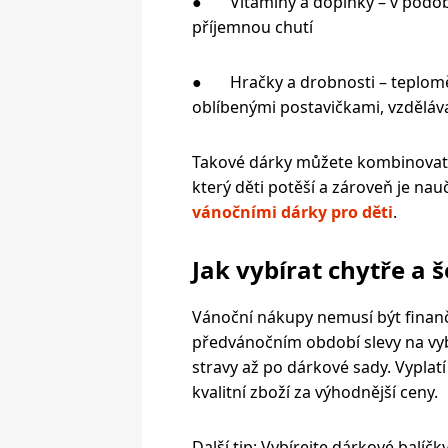
● Vitamíny a doplňky – v podo
příjemnou chutí
● Hračky a drobnosti – teploměry
oblíbenými postavičkami, vzděláva
Takové dárky můžete kombinovat s 
který děti potěší a zároveň je nau
vánočními dárky pro děti
.
Jak vybírat chytře a š
Vánoční nákupy nemusí být finan
předvánočním období slevy na vy
stravy až po dárkové sady. Vyplat
kvalitní zboží za výhodnější ceny.
Další
tip:
Vybírejte dárkové balíčky