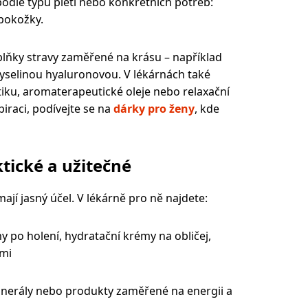
podle typu pleti nebo konkr
é
tních potřeb:
 pokožky.
plňky stravy zaměřené na krásu – například
kyselinou hyaluronovou. V lékárnách také
tiku, aromaterapeutické oleje nebo relaxační
iraci, podívejte se na
dárky pro ženy
, kde
tické a užitečné
mají jasný účel.
V l
é
kárně pro ně najdete:
o holení, hydratační krémy na obličej,
ami
nerály nebo produkty zaměřené na energii a