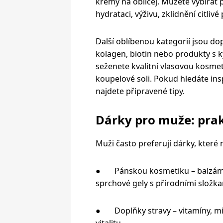
krémy na obličej.
Můžete vybírat 
hydrataci, výživu, zklidnění citlivé
Další oblíbenou kategorií jsou do
kolagen, biotin nebo produkty s 
seženete kvalitní vlasovou kosme
koupelové soli. Pokud hledáte insp
najdete připravené tipy.
Dárky pro muže: prak
Muži často preferují dárky, které 
● Pánskou kosmetiku – balzámy p
sprchové gely s přírodními složk
● Doplňky stravy – vitamíny, mi
vitalitu