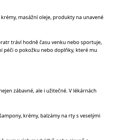
krémy, masážní oleje, produkty na unavené
bratr tráví hodně času venku nebo sportuje,
ní péči o pokožku nebo doplňky, které mu
 nejen zábavné, ale i užitečné.
V l
é
kárnách
mpony, krémy, balzámy na rty s veselými