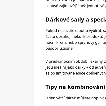
cenově zajímavější než jednotlivé 
Dárkové sady a speci
Pokud nechcete dlouho vybírat, s
často obsahují několik produktů 
noční krém, nebo sprchový gel, t
působí luxusně.
V předvánočním období lékárny ta
jsou ideální jako dárky – od adve
až po limitované edice oblíbených
Tipy na kombinování
Jeden v
ětší dárek můžete doplnit