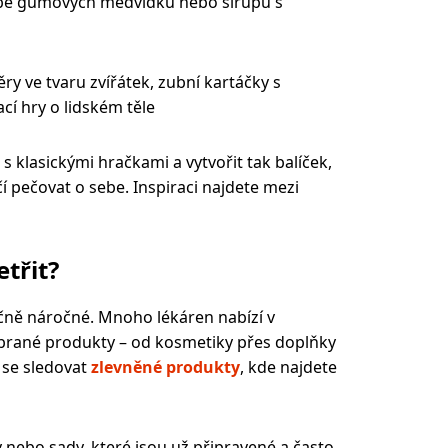
bě gumových medvídků nebo sirupů s
 ve tvaru zvířátek, zubní kartáčky s
cí hry o lidském těle
klasickými hračkami a vytvořit tak balíček,
čí pečovat o sebe. Inspiraci najdete mezi
etřit?
čně náročné. Mnoho lékáren nabízí v
brané produkty – od kosmetiky přes doplňky
í se sledovat
zlevněné produkty
, kde najdete
 nebo sady, které jsou už připravené a často