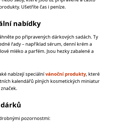
produkty. Ušetříte čas i peníze.
ální nabídky
áhněte po připravených dárkových sadách. Ty
jedné řady – například sérum, denní krém a
ělové mléko a parfém. Jsou hezky zabalené a
ké nabízejí speciální
vánoční produkty
, které
ntních kalendářů plných kosmetických miniatur
 značek.
 dárků
 drobnými pozornostmi: