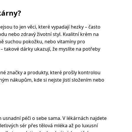
ékárny?
ejsou to jen věci, které vypadají hezky – často
odu nebo zdravý životní styl. Kvalitní krém na
mě suchou pokožku, nebo vitamíny pro
 –
takov
é
dárky ukazují, že myslíte na potřeby
ené značky a produkty, které
prošly kontrolou
ným nákupům, kde si nejste jistí složením nebo
im usnadní péči o sebe sama. V lékárnách najdete
eťových sér přes tělová mléka až po luxusní