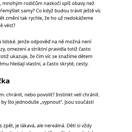
“, mnohým rodičům naskočí spíš obavy než
řemýšlet samy? Co když budou trávit ještě víc
vět změní tak rychle, že ho už nedokážeme
ě vést?
u lidské. Jenže odpověď na ně možná není
y, omezení a striktní pravidla totiž často
 totiž ukazuje, že čím víc se snažíme dětem
němu hledají vlastní, a často skryté, cesty.
čka
 chránit, nebo povolit? Instinkt velí chránit.
 by šlo jednoduše „vypnout“. Jsou součástí
zpět, je lákavá, ale nereálná. Děti si vždy