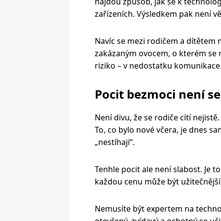
najdou způsob, jak se k technolog
zařízeních. Výsledkem pak není vět
Navíc se mezi rodičem a dítětem m
zakázaným ovocem, o kterém se ne
riziko – v nedostatku komunikace
Pocit bezmoci není se
Není divu, že se rodiče cítí nejistě. 
To, co bylo nové včera, je dnes sa
„nestíhají“.
Tenhle pocit ale není slabost. Je 
každou cenu může být užitečnější
Nemusíte být expertem na technol
otevřený, zvídavý a ochotný se uči