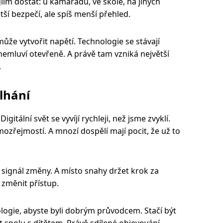
iím dostat: u kamarádů, ve škole, na jiných
ší bezpečí, ale spíš menší přehled.
ůže vytvořit napětí. Technologie se stávají
mluví otevřeně. A právě tam vzniká největší
.
lhání
Digitální svět se vyvíjí rychleji, než jsme zvyklí.
mozřejmostí. A mnozí dospělí mají pocit, že už to
to signál změny. A místo snahy držet krok za
 změnit přístup.
ogie, abyste byli dobrým průvodcem. Stačí být
t spolu s dítětem. Právě sdílené objevování