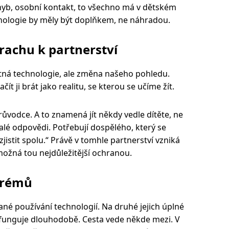
ohyb, osobní kontakt, to všechno má v dětském
hnologie by měly být doplňkem, ne náhradou.
rachu k partnerství
tná technologie, ale změna našeho pohledu.
ačít ji brát jako realitu, se kterou se učíme žít.
růvodce. A to znamená jít někdy vedle dítěte, ne
lé odpovědi. Potřebují dospělého, který se
zjistit spolu.“ Právě v tomhle partnerství vzniká
 možná tou nejdůležitější ochranou.
trémů
ané používání technologií. Na druhé jejich úplné
efunguje dlouhodobě. Cesta vede někde mezi. V