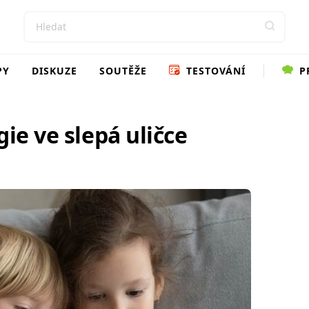
PY
DISKUZE
SOUTĚŽE
TESTOVÁNÍ
P
gie ve slepá uličce