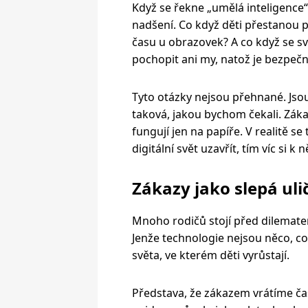
Když se řekne „umělá inteligence
nadšení. Co když děti přestanou p
času u obrazovek? A co když se s
pochopit ani my, natož je bezpečn
Tyto otázky nejsou přehnané. Jso
taková, jakou bychom čekali. Zákaz
fungují jen na papíře. V realitě se
digitální svět uzavřít, tím víc si k 
Zákazy jako slepá uli
Mnoho rodičů stojí před dilematem:
Jenže technologie nejsou něco, co
světa, ve kterém děti vyrůstají.
Představa, že zákazem vrátíme čas 