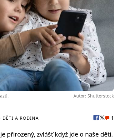
kazů.
Autor: Shutterstock
1
DĚTI A RODINA
e přirozený, zvlášť když jde o naše děti.