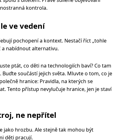
nostranná kontrola.
ale ve vedení
řebují pochopení a kontext. Nestačí říct „tohle
oč a nabídnout alternativu.
uste ptát, co děti na technologiích baví? Co tam
í. Buďte součástí jejich světa. Mluvte o tom, co je
polečně hranice: Pravidla, na kterých se
t. Tento přístup nevylučuje hranice, jen je staví
roj, ne nepřítel
e jako hrozbu. Ale stejně tak mohou být
mi děti pracují.