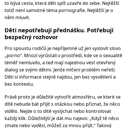
to bývá cesta, která děti spíš uzavře do sebe. Nejtěžší
totiž není samotné téma pornografie. Nejtěžší je o
něm mluvit.
Děti nepotřebují přednášku. Potřebují
bezpečný rozhovor
Pro spoustu rodičů je nepříjemné už jen vyslovit slovo
„porno“. Mnozí vyrůstali v prostředí, kde se o sexualitě
téměř nemluvilo, a teď mají najednou vést otevřený
dialog se svými dětmi. Jenže mlčení problém neřeší.
Děti si informace stejně najdou, jen bez vysvětlení a
bez kontextu.
Právě proto je důležité vytvořit atmosféru, ve které se
dítě nebude bát přijít s otázkou nebo přiznat, že něco
vidělo. Nejde o to dítě vyslýchat nebo kontrolovat
každý klik. Důležitější je dát mu najevo: „Když tě něco
zmate nebo vyděsí, můžeš za mnou přijít.“ Takový