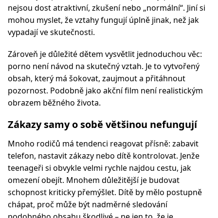
nejsou dost atraktivní, zkušení nebo „normální“. Jiní si
mohou myslet, že vztahy fungují úplně jinak, než jak
vypadají ve skutečnosti.
Zároveň je důležité dětem vysvětlit jednoduchou věc:
porno není návod na skutečný vztah. Je to vytvořený
obsah, který má šokovat, zaujmout a přitáhnout
pozornost. Podobně jako akční film není realistickým
obrazem běžného života.
Zákazy samy o sobě většinou nefungují
Mnoho rodičů má tendenci reagovat přísně: zabavit
telefon, nastavit zákazy nebo dítě kontrolovat. Jenže
teenageři si obvykle velmi rychle najdou cestu, jak
omezení obejít. Mnohem důležitější je budovat
schopnost kriticky přemýšlet. Dítě by mělo postupně
chápat, proč může být nadměrné sledování
podobného obsahu škodlivé – ne jen to, že je