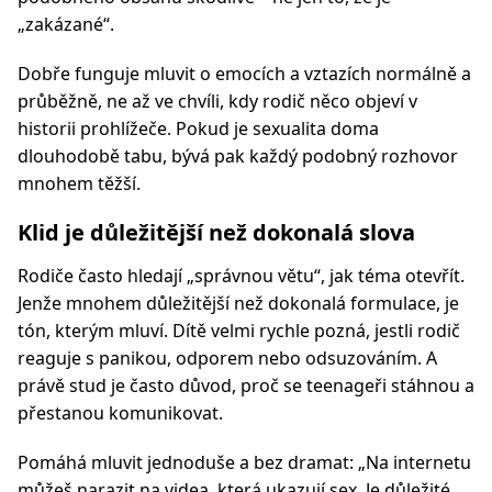
„zakázané“.
Dobře funguje mluvit o emocích a vztazích normálně a
průběžně, ne až ve chvíli, kdy rodič něco objeví v
historii prohlížeče. Pokud je sexualita doma
dlouhodobě tabu, bývá pak každý podobný rozhovor
mnohem těžší.
Klid je důležitější než dokonalá slova
Rodiče často hledají „správnou větu“, jak téma otevřít.
Jenže mnohem důležitější než dokonalá formulace, je
tón, kterým mluví. Dítě velmi rychle pozná, jestli rodič
reaguje s panikou, odporem nebo odsuzováním. A
právě stud je často důvod, proč se teenageři stáhnou a
přestanou komunikovat.
Pomáhá mluvit jednoduše a bez dramat: „Na internetu
můžeš narazit na videa, která ukazují sex. Je důležité