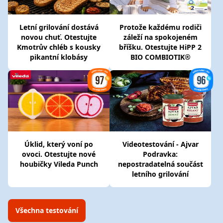
Letní grilování dostává
Protože každému rodiči
novou chuť. Otestujte
záleží na spokojeném
Kmotrův chléb s kousky
bříšku. Otestujte HiPP 2
pikantní klobásy
BIO COMBIOTIK®
Úklid, který voní po
Videotestování - Ajvar
ovoci. Otestujte nové
Podravka:
houbičky Vileda Punch
nepostradatelná součást
letního grilování
Všechna testování