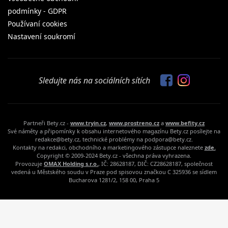
podmínky - GDPR
Používaní cookies
Nastavení soukromí
Sledujte nás na sociálních sítích
Partneři Bety.cz -
www.tryin.cz
,
www.prostreno.cz
a
www.befity.cz
Své náměty a připomínky k obsahu internetového magazínu Bety.cz posílejte na
redakce@bety.cz, technické problémy na podpora@bety.cz.
Kontakty na redakci, obchodního a marketingového zástupce naleznete
zde.
Copyright © 2009-2024 Bety.cz - všechna práva vyhrazena.
Provozuje
OMAX Holding s.r.o.
, IČ: 28628187, DIČ: CZ28628187, společnost
vedená u Městského soudu v Praze pod spisovou značkou C 325936 se sídlem
Bucharova 1281/2, 158 00, Praha 5