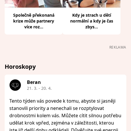
Společně překonaná
Kdy je strach u dětí
krize může partnery
normální a kdy je čas
více roz...
zbys...
REKLAMA
Horoskopy
Beran
21. 3. - 20. 4.
Tento týden vás povede k tomu, abyste si jasněji
stanovili priority a nenechali se rozptylovat
drobnostmi kolem vás. Můžete cítit silnou potřebu
udělat krok vpřed, zejména v záležitosti, kterou
jste již delší dobu odkládali. Důvěřujte své energii,