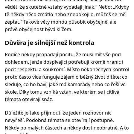
vědět, že skutečné vztahy vypadají jinak.“ Nebo: „Kdyby
tě někdy něco zmátlo nebo znepokojilo, můžeš se mě
zeptat.“ Takové věty mohou působit obyčejně, ale
právě obyčejnost bývá klíčem.
Důvěra je silnější než kontrola
Rodiče někdy propadají pocitu, že musí mít vše pod
dohledem. Jenže dospívající potřebují kromě hranic i
pocit respektu a soukromí. Místo nekonečných kontrol
proto často více funguje zájem o běžný život dítěte: co
sleduje, co ho baví, jaké má kamarády nebo co řeší ve
škole. Díky tomu vzniká vztah, ve kterém se i citlivá
témata otevírají snáz.
Důležité je také přijmout, že jeden rozhovor nic
nevyřeší. Podobná témata se otevírají postupně.
Někdy po malých částech a někdy dost neobratně. A to