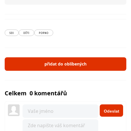
SEX
DĚTI
PORNO
přidat do oblíbených
Celkem 0 komentářů
Odeslat