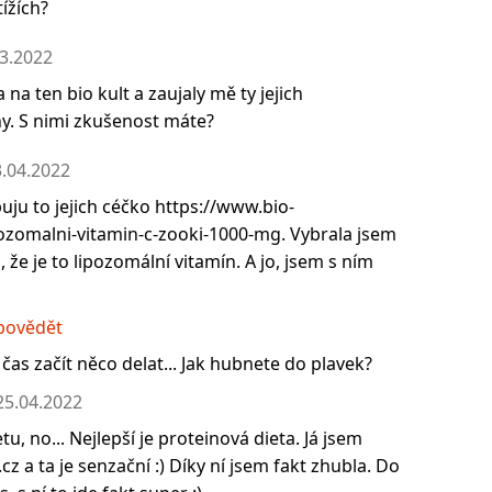
tížích?
3.2022
na ten bio kult a zaujaly mě ty jejich
ny. S nimi zkušenost máte?
.04.2022
puju to jejich céčko https://www.bio-
pozomalni-vitamin-c-zooki-1000-mg. Vybrala jsem
 že je to lipozomální vitamín. A jo, jsem s ním
povědět
í čas začít něco delat... Jak hubnete do plavek?
25.04.2022
tu, no... Nejlepší je proteinová dieta. Já jsem
.cz a ta je senzační :) Díky ní jsem fakt zhubla. Do