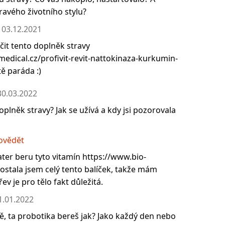
ravého životního stylu?
03.12.2021
it tento doplněk stravy
edical.cz/profivit-revit-nattokinaza-kurkumin-
tě paráda :)
30.03.2022
oplněk stravy? Jak se užívá a kdy jsi pozorovala
ovědět
ater beru tyto vitamín https://www.bio-
Dostala jsem celý tento balíček, takže mám
ev je pro tělo fakt důležitá.
1.01.2022
tě, ta probotika bereš jak? Jako každý den nebo