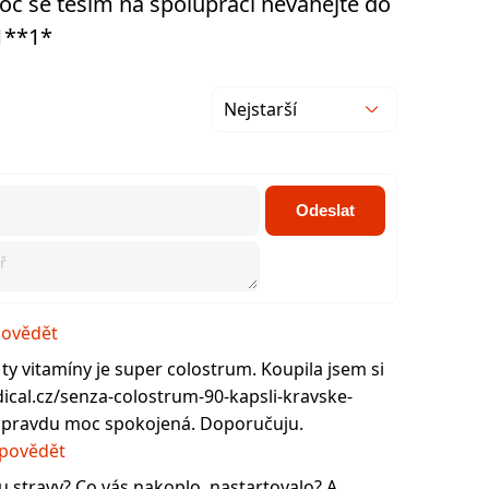
 Moc se těším na spolupráci neváhejte do
*1**1*
Nejstarší
Odeslat
ovědět
na ty vitamíny je super colostrum. Koupila jsem si
cal.cz/senza-colostrum-90-kapsli-kravske-
 opravdu moc spokojená. Doporučuju.
povědět
u stravy? Co vás nakoplo, nastartovalo? A