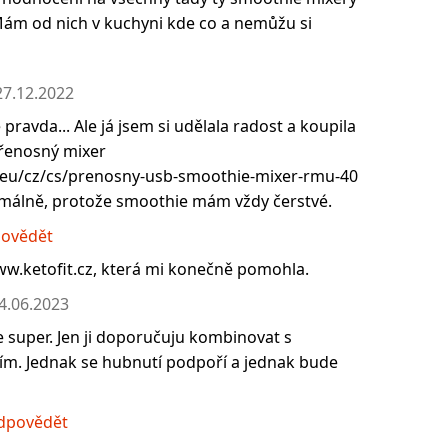
 Mám od nich v kuchyni kde co a nemůžu si
27.12.2022
 pravda... Ale já jsem si udělala radost a koupila
přenosný mixer
.eu/cz/cs/prenosny-usb-smoothie-mixer-rmu-40
málně, protože smoothie mám vždy čerstvé.
ovědět
ww.ketofit.cz, která mi konečně pomohla.
4.06.2023
je super. Jen ji doporučuju kombinovat s
ím. Jednak se hubnutí podpoří a jednak bude
dpovědět