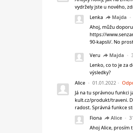
vydržely jste u nového, zd
Lenka
Majda
Ahoj, můžu doporuč
https://www.senzam
90-kapsli/. No pros
Veru
Majda
Lenko, co to je za d
výsledky?
Alice
01.01.2022
Odp
Já na tu správnou funkci j
kult.cz/produkt/traveni. 
radost. Správná funkce stř
Fiona
Alice
3
Ahoj Alice, prosím 