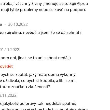
třebají všechny živiny, jmenuje se to SpirAlps a
 mají tyhle problémy nebo celkově na podporu
ka
30.10.2022
u spirulinu, nevěděla jsem že se dá sehnat i
01.11.2022
enom oni, jinak se to ani sehnat nedá ;)
ovědět
a bych se zeptat, jaký máte doma výkonný
už dívala, co bych si koupila, a líbí se mi
 touto značkou zkušenosti?
9.11.2022
 jakýkoliv od oravy, tak neuděláš špatně,
 hodnocení na všechny tady ty smoothie mixéry