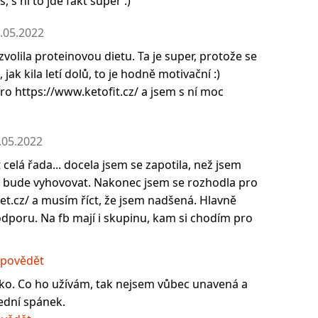
, s ní to jde fakt super :)
.05.2022
zvolila proteinovou dietu. Ta je super, protože se
 jak kila letí dolů, to je hodně motivační :)
o https://www.ketofit.cz/ a jsem s ní moc
.05.2022
 celá řada... docela jsem se zapotila, než jsem
mi bude vyhovovat. Nakonec jsem se rozhodla pro
et.cz/ a musím říct, že jsem nadšená. Hlavně
odporu. Na fb mají i skupinu, kam si chodím pro
povědět
o. Co ho užívám, tak nejsem vůbec unavená a
ední spánek.