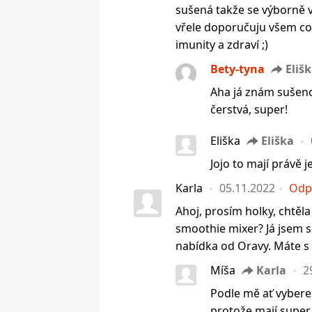
sušená takže se výborně vs
vřele doporučuju všem co
imunity a zdraví ;)
Bety-tyna
Eliš
Aha já znám sušeno
čerstvá, super!
Eliška
Eliška
Jojo to mají právě j
Karla
05.11.2022
Odp
Ahoj, prosím holky, chtěl
smoothie mixer? Já jsem se 
nabídka od Oravy. Máte s
Míša
Karla
2
Podle mě ať vybereš
protože mají super