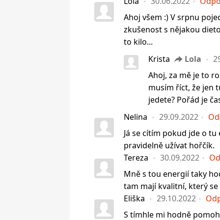
Lola
30.06.2022
Odpo
Ahoj všem :) V srpnu poj
zkušenost s nějakou diet
to kilo...
Krista
Lola
2
Ahoj, za mě je to r
musím říct, že jen 
jedete? Pořád je čas
Nelina
29.09.2022
Od
Já se cítím pokud jde o tu
pravidelně užívat hořčík.
Tereza
30.09.2022
Od
Mně s tou energií taky ho
tam mají kvalitní, který s
Eliška
29.10.2022
Odp
S tímhle mi hodně pomohla