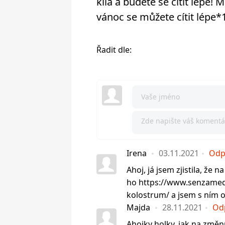
kila a budete se cítit lépe!
vánoc se můžete cítit lépe
Řadit dle:
Irena
03.11.2021
Odp
Ahoj, já jsem zjistila, že 
ho https://www.senzamedi
kolostrum/ a jsem s ním
Majda
28.11.2021
Od
Ahojky holky, jak na změn