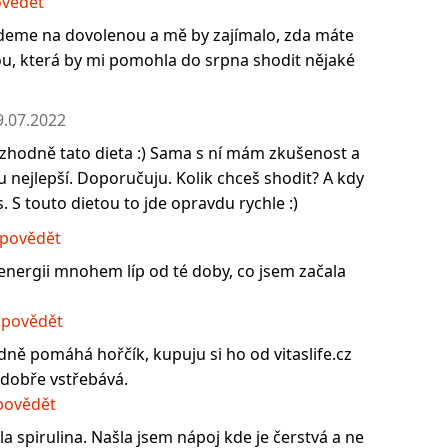
vědět
edeme na dovolenou a mě by zajímalo, zda máte
ou, která by mi pomohla do srpna shodit nějaké
9.07.2022
ozhodně tato dieta :) Sama s ní mám zkušenost a
tu nejlepší. Doporučuju. Kolik chceš shodit? A kdy
. S touto dietou to jde opravdu rychle :)
povědět
 energii mnohem líp od té doby, co jsem začala
povědět
dně pomáhá hořčík, kupuju si ho od vitaslife.cz
e dobře vstřebává.
ovědět
 spirulina. Našla jsem nápoj kde je čerstvá a ne