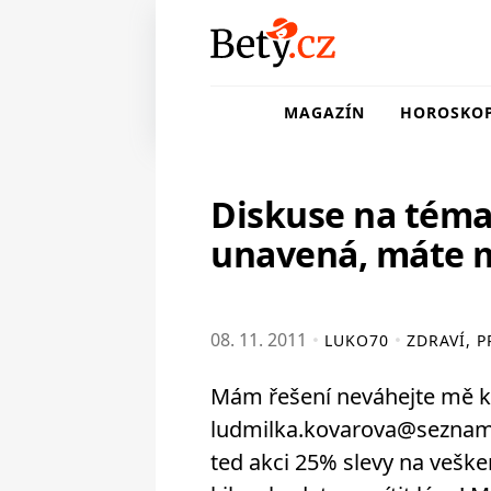
MAGAZÍN
HOROSKO
Diskuse na téma
unavená, máte m
08. 11. 2011
LUKO70
ZDRAVÍ, 
Mám řešení neváhejte mě k
ludmilka.kovarova@seznam
ted akci 25% slevy na veške