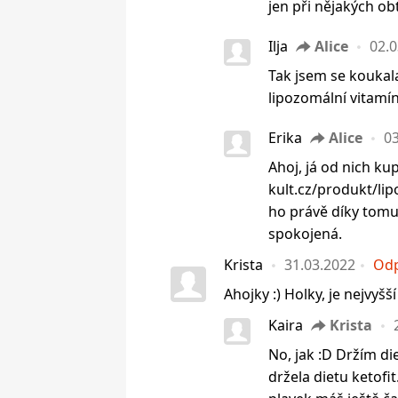
jen při nějakých ob
Ilja
Alice
02.0
Tak jsem se koukala 
lipozomální vitamí
Erika
Alice
03
Ahoj, já od nich ku
kult.cz/produkt/li
ho právě díky tomu,
spokojená.
Krista
31.03.2022
Od
Ahojky :) Holky, je nejvyšš
Kaira
Krista
No, jak :D Držím die
držela dietu ketofit