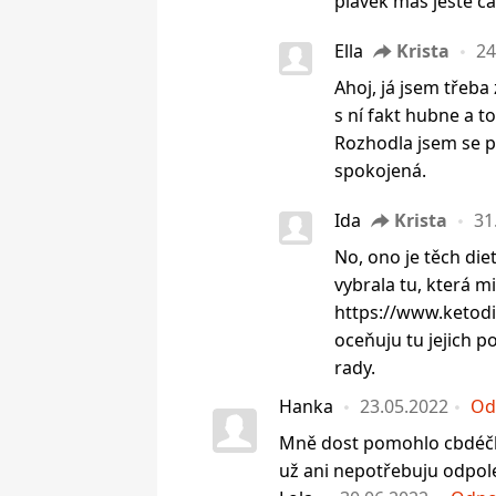
plavek máš ještě čas
Ella
Krista
24
Ahoj, já jsem třeba 
s ní fakt hubne a to,
Rozhodla jsem se pr
spokojená.
Ida
Krista
31
No, ono je těch diet
vybrala tu, která 
https://www.ketodi
oceňuju tu jejich p
rady.
Hanka
23.05.2022
Od
Mně dost pomohlo cbdéčk
už ani nepotřebuju odpol