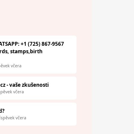
ATSAPP: +1 (725) 867-9567
ards, stamps,birth
pěvek včera
.cz - vaše zkušenosti
spěvek včera
d?
íspěvek včera