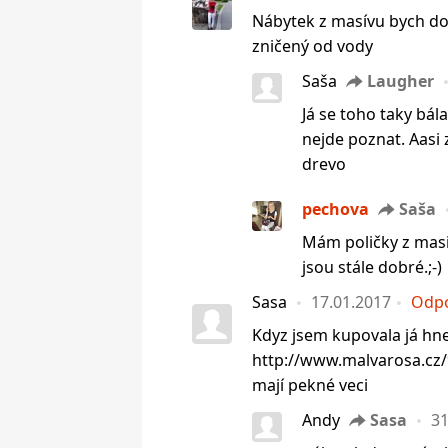
Nábytek z masívu bych do
zničený od vody
Saša
Laugher
Já se toho taky bá
nejde poznat. Aasi z
drevo
pechova
Saša
Mám poličky z masi
jsou stále dobré.;-)
Sasa
17.01.2017
Odp
Kdyz jsem kupovala já hn
http://www.malvarosa.cz/9
mají pekné veci
Andy
Sasa
31