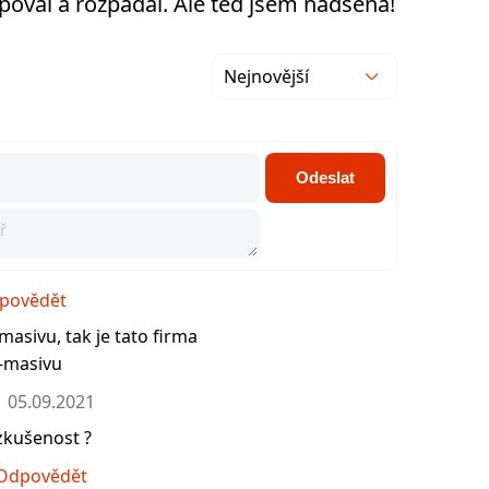
upoval a rozpadal. Ale teď jsem nadšená!
Nejnovější
Odeslat
povědět
asivu, tak je tato firma
-masivu
05.09.2021
zkušenost ?
Odpovědět