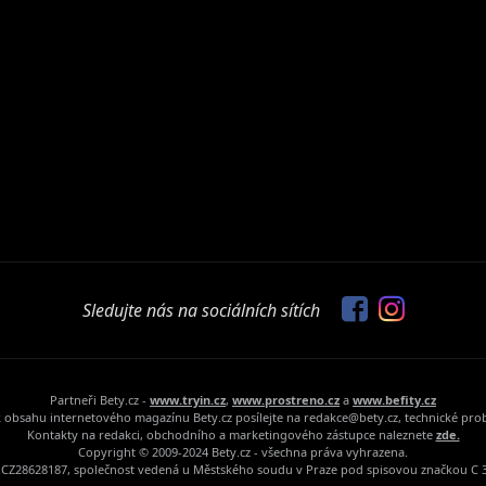
Sledujte nás na sociálních sítích
Partneři Bety.cz -
www.tryin.cz
,
www.prostreno.cz
a
www.befity.cz
 obsahu internetového magazínu Bety.cz posílejte na redakce@bety.cz, technické pr
Kontakty na redakci, obchodního a marketingového zástupce naleznete
zde.
Copyright © 2009-2024 Bety.cz - všechna práva vyhrazena.
Č: CZ28628187, společnost vedená u Městského soudu v Praze pod spisovou značkou C 3