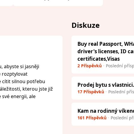
Diskuze
Buy real Passport, WH
driver's licenses, ID c
certificates,Visas
2 Příspěvků
Poslední přís
 abyste si jasněji
e rozptylovat
cítit silnou potřebu
Prodej bytu s vlastnici
ežitosti, kterou jste již
17 Příspěvků
Poslední pří
 své energii, ale
Kam na rodinný víken
161 Příspěvků
Poslední př