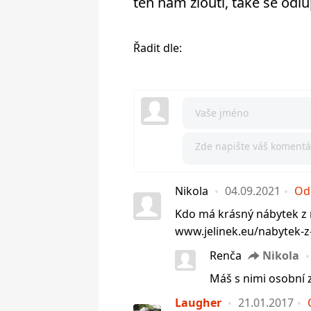
ten nám žloutl, také se odl
Řadit dle:
Nikola
04.09.2021
Od
Kdo má krásný nábytek z m
www.jelinek.eu/nabytek-z
Renča
Nikola
Máš s nimi osobní 
Laugher
21.01.2017