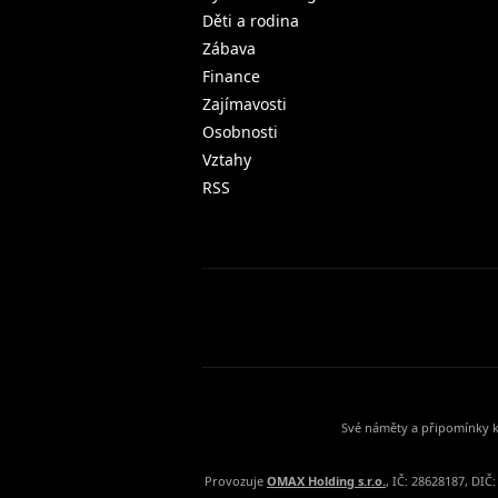
Děti a rodina
Zábava
Finance
Zajímavosti
Osobnosti
Vztahy
RSS
Své náměty a připomínky k
Provozuje
OMAX Holding s.r.o.
, IČ: 28628187, DI