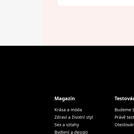
Magazín
Testová
Krása a móda
Budeme t
Zdraví a životní styl
Právě tes
Sex a vztahy
Otestová
Bydlení a design