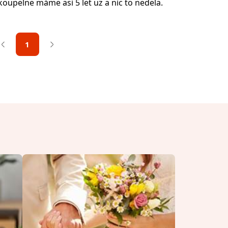
oupelne máme asi 5 let uz a nic to nedela.
1