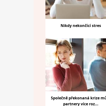
Nikdy nekončící stres
Společně překonaná krize m
partnery více roz...