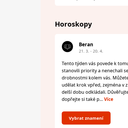
Horoskopy
Beran
21. 3. - 20. 4.
Tento týden vás povede k tomu,
stanovili priority a nenechali s
drobnostmi kolem vás. Můžete 
udělat krok vpřed, zejména v zál
delší dobu odkládali. Důvěřujte
dopřejte si také p...
Více
Vybrat znamení