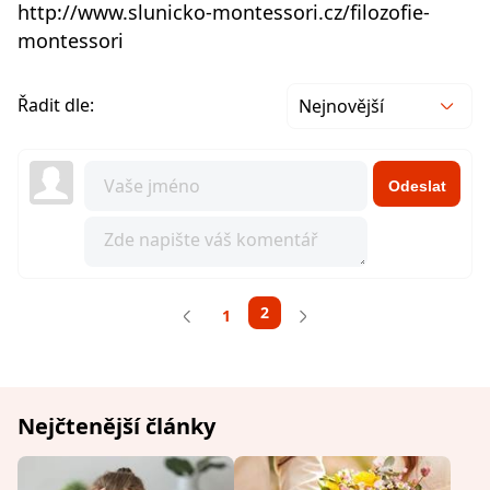
http://www.slunicko-montessori.cz/filozofie-
montessori
Řadit dle:
Nejnovější
Odeslat
2
1
Nejčtenější články