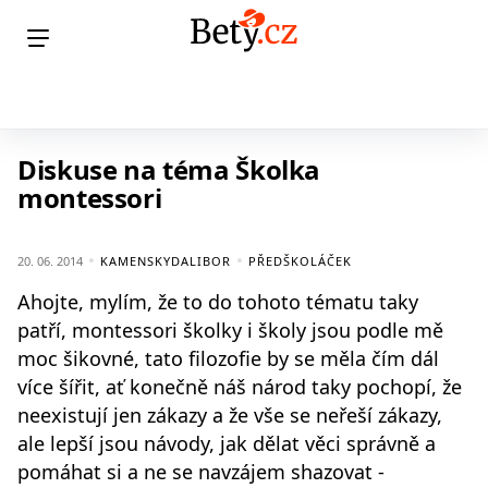
Diskuse na téma Školka
montessori
20. 06. 2014
KAMENSKYDALIBOR
PŘEDŠKOLÁČEK
Ahojte, mylím, že to do tohoto tématu taky
patří, montessori školky i školy jsou podle mě
moc šikovné, tato filozofie by se měla čím dál
více šířit, ať konečně náš národ taky pochopí, že
neexistují jen zákazy a že vše se neřeší zákazy,
ale lepší jsou návody, jak dělat věci správně a
pomáhat si a ne se navzájem shazovat -