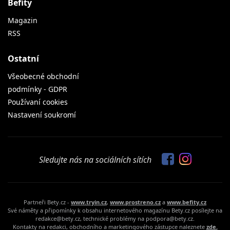
Befity
Magazin
RSS
Ostatní
Všeobecné obchodní
podmínky - GDPR
Používaní cookies
Nastavení soukromí
Sledujte nás na sociálních sítích
Partneři Bety.cz -
www.tryin.cz
,
www.prostreno.cz
a
www.befity.cz
Své náměty a připomínky k obsahu internetového magazínu Bety.cz posílejte na
redakce@bety.cz, technické problémy na podpora@bety.cz.
Kontakty na redakci, obchodního a marketingového zástupce naleznete
zde.