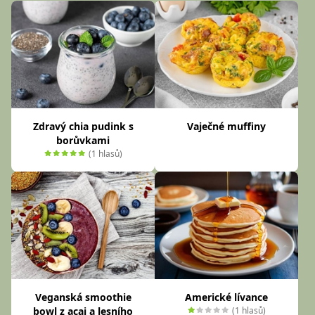
Zdravý chia pudink s
Vaječné muffiny
borůvkami
(1 hlasů)
Veganská smoothie
Americké lívance
bowl z acai a lesního
(1 hlasů)