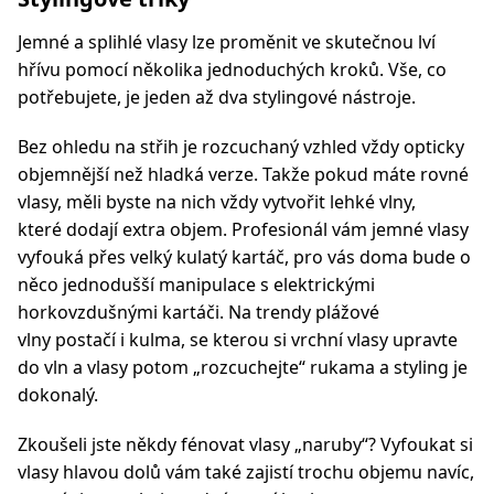
Jemné a splihlé vlasy lze proměnit ve skutečnou lví
hřívu pomocí několika jednoduchých kroků. Vše, co
potřebujete, je jeden až dva stylingové nástroje.
Bez ohledu na střih je rozcuchaný vzhled vždy opticky
objemnější než hladká verze. Takže pokud máte rovné
vlasy, měli byste na nich vždy vytvořit lehké vlny,
které dodají extra objem. Profesionál vám jemné vlasy
vyfouká přes velký kulatý kartáč, pro vás doma bude o
něco jednodušší manipulace s elektrickými
horkovzdušnými kartáči. Na trendy plážové
vlny postačí i kulma, se kterou si vrchní vlasy upravte
do vln a vlasy potom „rozcuchejte“ rukama a styling je
dokonalý.
Zkoušeli jste někdy fénovat vlasy „naruby“? Vyfoukat si
vlasy hlavou dolů vám také zajistí trochu objemu navíc,