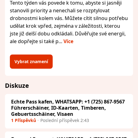
Tento týden vás povede k tomu, abyste si jasněji
stanovili priority a nenechali se rozptylovat
drobnostmi kolem vás. Můžete cítit silnou potřebu
udělat krok vpřed, zejména v záležitosti, kterou
jste již delší dobu odkládali. Důvěřujte své energii,
ale dopřejte si také p...
Více
Vybrat znamení
Diskuze
Echte Pass kafen, WHATSAPP: +1 (725) 867-9567
Führerschäiner, ID-Kaarten, Timberen,
Gebuertsschäiner, Visaen
1 Příspěvků
Poslední příspěvek 2:43