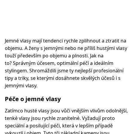
Jemné vlasy mají tendenci rychle zplihnout a ztratit na
objemu. A ženy s jemnými nebo ne příliš hustými vlasy
touží především po objemu a plnosti. Jak na
to? Správným účesem, optimální péčí a ideálním
stylingem. Shromáždili jsme ty nejlepší profesionální
tipy a triky, se kterými dosáhnete skvělých účesů i s
jemnými vlasy.
Péče o jemné vlasy
Zatímco husté vlasy jsou vůči vnějším vlivům odolnější,
tenké vlasy jsou rychle zranitelné. Vyžadují proto
speciální a posilující péči, která v lepším případě
vykouzlí i objem. Tyto tři základní kameny jsou