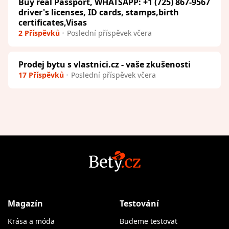
Buy real Passport, WHATSAPP: +1 (725) 867-9567
driver's licenses, ID cards, stamps,birth
certificates,Visas
2 Příspěvků
Poslední příspěvek včera
Prodej bytu s vlastnici.cz - vaše zkušenosti
17 Příspěvků
Poslední příspěvek včera
Magazín
Testování
Krása a móda
Budeme testovat