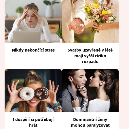
Nikdy nekončící stres
Svatby uzavřené v létě
mají vyšší riziko
rozpadu
I dospělí si potřebují
Dominantní ženy
hrát
mohou paralyzovat