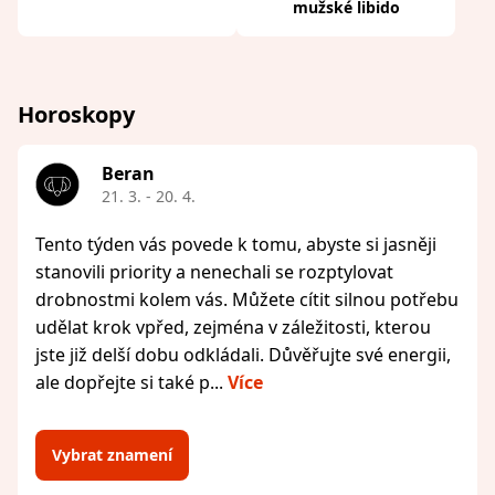
mužské libido
Horoskopy
Beran
21. 3. - 20. 4.
Tento týden vás povede k tomu, abyste si jasněji
stanovili priority a nenechali se rozptylovat
drobnostmi kolem vás. Můžete cítit silnou potřebu
udělat krok vpřed, zejména v záležitosti, kterou
jste již delší dobu odkládali. Důvěřujte své energii,
ale dopřejte si také p...
Více
Vybrat znamení