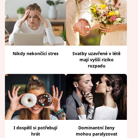
Nikdy nekončící stres
Svatby uzavřené v létě
mají vyšší riziko
rozpadu
I dospělí si potřebují
Dominantní ženy
hrát
mohou paralyzovat