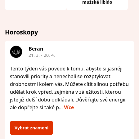
mužské libido
Horoskopy
Beran
21. 3. - 20. 4.
Tento týden vás povede k tomu, abyste si jasněji
stanovili priority a nenechali se rozptylovat
drobnostmi kolem vás. Můžete cítit silnou potřebu
udělat krok vpřed, zejména v záležitosti, kterou
jste již delší dobu odkládali. Důvěřujte své energii,
ale dopřejte si také p...
Více
Vybrat znamení