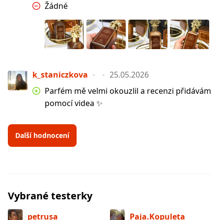
Žádné
k_staniczkova
25.05.2026
Parfém mě velmi okouzlil a recenzi přidávám
pomocí videa ✨
Další hodnocení
Vybrané testerky
petrusa
Paja.Kopuleta