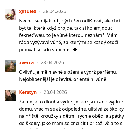
xJitulex
28.04.2026
Nechci se nijak od jiných žen odlišovat, ale chci
být ta, která když projde, tak si kolemjdoucí
řekne:"wau, to je vůně kterou neznám". Mám
ráda vyzývavé vůně, za kterými se každý otočí
podívat se kdo vůní nosí 🍀
xverca
28.04.2026
Ovlivňuje mě hlavně složení a výdrž parfému.
Nejoblíbenější je dřevitá, orientální vůně.
Kerstyn
28.04.2026
Za mě je to dlouhá výdrž, jelikož jak ráno vyjdu z
domu, vracím se až odpoledne, ulítává ze školky,
na hřiště, kroužky s dětmi, rychle oběd, a zpátky
do školky. Jako mám se chci cítit přitažlivě a to si