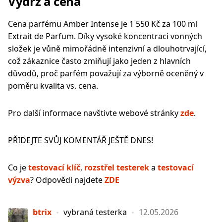
Výdrž a cena
Cena parfému Amber Intense je 1 550 Kč za 100 ml
Extrait de Parfum. Díky vysoké koncentraci vonných
složek je vůně mimořádně intenzivní a dlouhotrvající,
což zákaznice často zmiňují jako jeden z hlavních
důvodů, proč parfém považují za výborně oceněný v
poměru kvalita vs. cena.
Pro další informace navštivte webové stránky
zde
.
PŘIDEJTE SVŮJ KOMENTÁŘ JEŠTĚ DNES!
Co je
testovací klíč
,
rozstřel testerek
a
testovací
výzva
? Odpovědi najdete
ZDE
btrix
vybraná testerka
12.05.2026