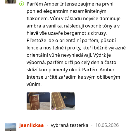
Parfém Amber Intense zaujme na první
pohled elegantním nezaměnitelným
flakonem. Vůni v základu nejvíce dominuje
ambra a vanilka, následují ovocné tóny a v
hlavě vše uzavře bergamot s citrusy.
Přestože jde o orientální parfém, působí
lehce a nositelně i pro ty, kteří běžně výrazné
orientální vůně nevyhledávají. Výdrž je
výborná, parfém drží po celý den a často
sklízí komplimenty okolí. Parfém Amber
Intense určitě zařadím ke svým oblíbeným
vůním.
jaaniickaa
vybraná testerka
10.05.2026