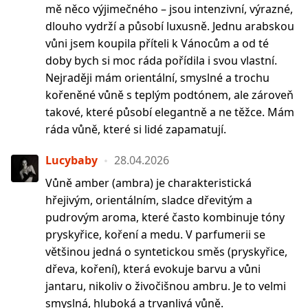
mě něco výjimečného – jsou intenzivní, výrazné,
dlouho vydrží a působí luxusně. Jednu arabskou
vůni jsem koupila příteli k Vánocům a od té
doby bych si moc ráda pořídila i svou vlastní.
Nejraději mám orientální, smyslné a trochu
kořeněné vůně s teplým podtónem, ale zároveň
takové, které působí elegantně a ne těžce. Mám
ráda vůně, které si lidé zapamatují.
Lucybaby
28.04.2026
Vůně amber (ambra) je charakteristická
hřejivým, orientálním, sladce dřevitým a
pudrovým aroma, které často kombinuje tóny
pryskyřice, koření a medu. V parfumerii se
většinou jedná o syntetickou směs (pryskyřice,
dřeva, koření), která evokuje barvu a vůni
jantaru, nikoliv o živočišnou ambru. Je to velmi
smyslná, hluboká a trvanlivá vůně.