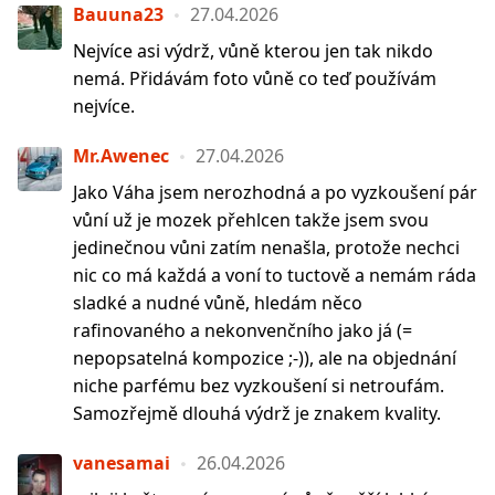
Bauuna23
27.04.2026
Nejvíce asi výdrž, vůně kterou jen tak nikdo
nemá. Přidávám foto vůně co teď používám
nejvíce.
Mr.Awenec
27.04.2026
Jako Váha jsem nerozhodná a po vyzkoušení pár
vůní už je mozek přehlcen takže jsem svou
jedinečnou vůni zatím nenašla, protože nechci
nic co má každá a voní to tuctově a nemám ráda
sladké a nudné vůně, hledám něco
rafinovaného a nekonvenčního jako já (=
nepopsatelná kompozice ;-)), ale na objednání
niche parfému bez vyzkoušení si netroufám.
Samozřejmě dlouhá výdrž je znakem kvality.
vanesamai
26.04.2026