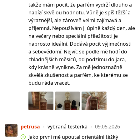
takže mám pocit, že parfém vydrží dlouho a
nabízí skvělou hodnotu. Vůně je spíš těžší a
výraznější, ale zároveň velmi zajímavá a
příjemná. Nepoužívám ji úplně každý den, ale
na večery nebo speciální příležitosti je
naprosto ideální. Dodává pocit výjimečnosti
a sebevědomí. Nejvíc se podle mě hodí do
chladnějších měsíců, od podzimu do jara,
kdy krásně vynikne. Za mě jednoznačně
skvělá zkušenost a parfém, ke kterému se
budu ráda vracet.
petrusa
vybraná testerka
09.05.2026
Jako první mě upoutal orientální těžký