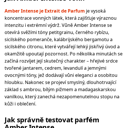
Amber Intense je Extrait de Parfum
je vysoká
koncentrace vonných látek, která zajišťuje výraznou
intenzitu i extrémní výdrž. Vůně Amber Intense se
otevírá svěžími tóny petitgrainu, černého rybízu,
sicilského pomeranče, kalábrijského bergamotu a
sicilského citronu, které vytvářejí lehký jiskřivý úvod a
okamžitě upoutají pozornost. Po několika minutách se
začíná rozvíjet její skutečný charakter – hřejivé srdce
tvořené jantarem, cedrem, levandulí a jemnými
ovocnými tóny, jež dodávají vůni eleganci a osobitou
hloubku. Nakonec se projeví smyslný, dlouhotrvající
základ s ambrou, bílým pižmem a madagaskarskou
vanilkou, který zanechá nezapomenutelnou stopu na
kůži i oblečení.
Jak správně testovat parfém
Amber Intense