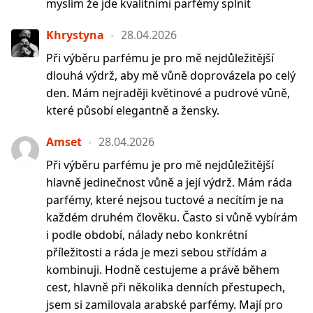
myslím že jde kvalitními parfémy splnit
Khrystyna
28.04.2026
Při výběru parfému je pro mě nejdůležitější
dlouhá výdrž, aby mě vůně doprovázela po celý
den. Mám nejraději květinové a pudrové vůně,
které působí elegantně a žensky.
Amset
28.04.2026
Při výběru parfému je pro mě nejdůležitější
hlavně jedinečnost vůně a její výdrž. Mám ráda
parfémy, které nejsou tuctové a necítím je na
každém druhém člověku. Často si vůně vybírám
i podle období, nálady nebo konkrétní
příležitosti a ráda je mezi sebou střídám a
kombinuji. Hodně cestujeme a právě během
cest, hlavně při několika denních přestupech,
jsem si zamilovala arabské parfémy. Mají pro