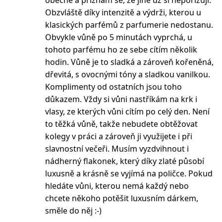
obecně a přiznám se, že jiné už si nepořizuji.
Obzvláště díky intenzitě a výdrži, kterou u
klasických parfémů z parfumerie nedostanu.
Obvykle vůně po 5 minutách vyprchá, u
tohoto parfému ho ze sebe cítím několik
hodin. Vůně je to sladká a zároveň kořeněná,
dřevitá, s ovocnými tóny a sladkou vanilkou.
Komplimenty od ostatních jsou toho
důkazem. Vždy si vůni nastříkám na krk i
vlasy, ze kterých vůni cítím po celý den. Není
to těžká vůně, takže nebudete obtěžovat
kolegy v práci a zároveň ji využijete i při
slavnostní večeři. Musím vyzdvihnout i
nádherný flakonek, který díky zlaté působí
luxusně a krásně se vyjímá na poličce. Pokud
hledáte vůni, kterou nemá každý nebo
chcete někoho potěšit luxusním dárkem,
směle do něj :-)