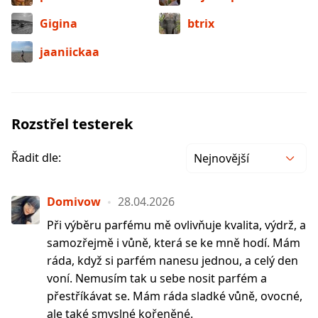
Gigina
btrix
jaaniickaa
Rozstřel testerek
Řadit dle:
Nejnovější
Domivow
28.04.2026
Při výběru parfému mě ovlivňuje kvalita, výdrž, a
samozřejmě i vůně, která se ke mně hodí. Mám
ráda, když si parfém nanesu jednou, a celý den
voní. Nemusím tak u sebe nosit parfém a
přestříkávat se. Mám ráda sladké vůně, ovocné,
ale také smyslné kořeněné.