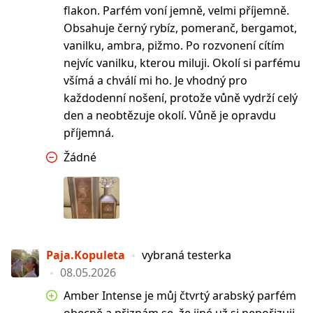
flakon. Parfém voní jemně, velmi příjemně.
Obsahuje černý rybíz, pomeranč, bergamot,
vanilku, ambra, pižmo. Po rozvonení cítím
nejvíc vanilku, kterou miluji. Okolí si parfému
všímá a chválí mi ho. Je vhodný pro
každodenní nošení, protože vůně vydrží celý
den a neobtězuje okolí. Vůně je opravdu
příjemná.
Žádné
Paja.Kopuleta
vybraná testerka
08.05.2026
Amber Intense je můj čtvrtý arabský parfém