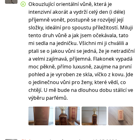
Okouzlující orientální vůně, která je
intenzivní akorát a vydrží celý den (i déle)
příjemně vonět, postupně se rozvíjejí její
složky, ideální pro spoustu příležitostí. Miluji
tento druh vůně a jak jsem očekávala, tato
mi sedla na jedničku. Všichni mi ji chválili a
ptali se o jakou vůni se jedná, že je netradiční
a velmi zajímavá, příjemná. Flakonek vypadá
moc pěkně, přímo luxusně, zaujme na první
pohled a je vyroben ze skla, víčko z kovu. Jde
o jedinečnou vůni pro ženy, které vědí, co
chtějí. U mě bude na dlouhou dobu stálicí ve
výběru parfémů.