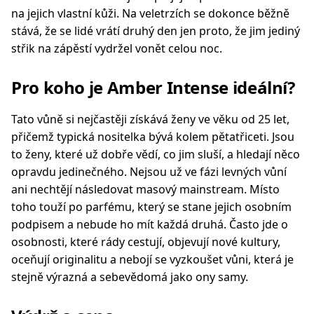
na jejich vlastní kůži. Na veletrzích se dokonce běžně
stává, že se lidé vrátí druhý den jen proto, že jim jediný
střik na zápěstí vydržel vonět celou noc.
Pro koho je Amber Intense ideální?
Tato vůně si nejčastěji získává ženy ve věku od 25 let,
přičemž typická nositelka bývá kolem pětatřiceti. Jsou
to ženy, které už dobře vědí, co jim sluší, a hledají něco
opravdu jedinečného. Nejsou už ve fázi levných vůní
ani nechtějí následovat masový mainstream. Místo
toho touží po parfému, který se stane jejich osobním
podpisem a nebude ho mít každá druhá. Často jde o
osobnosti, které rády cestují, objevují nové kultury,
oceňují originalitu a nebojí se vyzkoušet vůni, která je
stejně výrazná a sebevědomá jako ony samy.