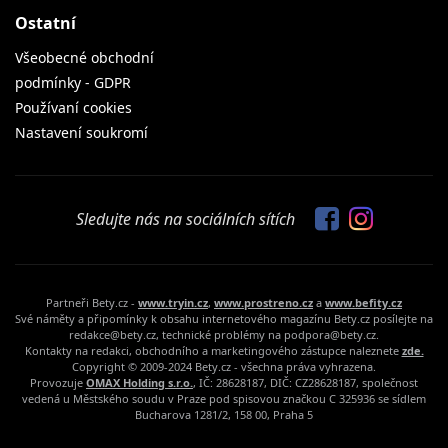
Ostatní
Všeobecné obchodní
podmínky - GDPR
Používaní cookies
Nastavení soukromí
Sledujte nás na sociálních sítích
Partneři Bety.cz -
www.tryin.cz
,
www.prostreno.cz
a
www.befity.cz
Své náměty a připomínky k obsahu internetového magazínu Bety.cz posílejte na
redakce@bety.cz, technické problémy na podpora@bety.cz.
Kontakty na redakci, obchodního a marketingového zástupce naleznete
zde.
Copyright © 2009-2024 Bety.cz - všechna práva vyhrazena.
Provozuje
OMAX Holding s.r.o.
, IČ: 28628187, DIČ: CZ28628187, společnost
vedená u Městského soudu v Praze pod spisovou značkou C 325936 se sídlem
Bucharova 1281/2, 158 00, Praha 5