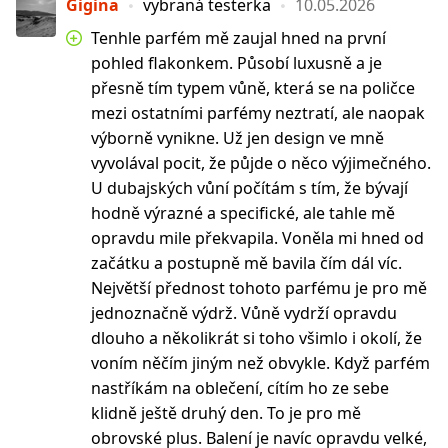
Gigina
vybraná testerka
10.05.2026
Tenhle parfém mě zaujal hned na první
pohled flakonkem. Působí luxusně a je
přesně tím typem vůně, která se na poličce
mezi ostatními parfémy neztratí, ale naopak
výborně vynikne. Už jen design ve mně
vyvolával pocit, že půjde o něco výjimečného.
U dubajských vůní počítám s tím, že bývají
hodně výrazné a specifické, ale tahle mě
opravdu mile překvapila. Voněla mi hned od
začátku a postupně mě bavila čím dál víc.
Největší přednost tohoto parfému je pro mě
jednoznačně výdrž. Vůně vydrží opravdu
dlouho a několikrát si toho všimlo i okolí, že
voním něčím jiným než obvykle. Když parfém
nastříkám na oblečení, cítím ho ze sebe
klidně ještě druhý den. To je pro mě
obrovské plus. Balení je navíc opravdu velké,