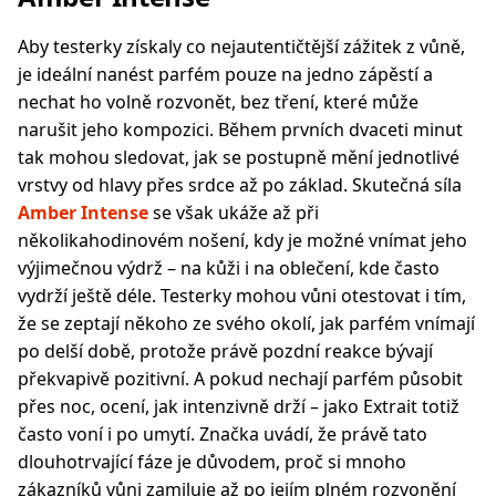
Aby testerky získaly co nejautentičtější zážitek z vůně,
je ideální nanést parfém pouze na jedno zápěstí a
nechat ho volně rozvonět, bez tření, které může
narušit jeho kompozici. Během prvních dvaceti minut
tak mohou sledovat, jak se postupně mění jednotlivé
vrstvy od hlavy přes srdce až po základ. Skutečná síla
Amber Intense
se však ukáže až při
několikahodinovém nošení, kdy je možné vnímat jeho
výjimečnou výdrž – na kůži i na oblečení, kde často
vydrží ještě déle. Testerky mohou vůni otestovat i tím,
že se zeptají někoho ze svého okolí, jak parfém vnímají
po delší době, protože právě pozdní reakce bývají
překvapivě pozitivní. A pokud nechají parfém působit
přes noc, ocení, jak intenzivně drží – jako Extrait totiž
často voní i po umytí. Značka uvádí, že právě tato
dlouhotrvající fáze je důvodem, proč si mnoho
zákazníků vůni zamiluje až po jejím plném rozvonění