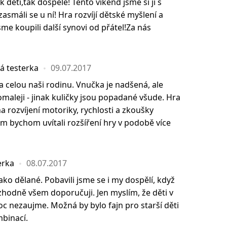
k děti,tak dospělé! Tento víkend jsme si jí s
 zasmáli se u ní! Hra rozvíjí dětské myšlení a
e koupili další synovi od přátel!Za nás
á testerka
09.07.2017
a celou naši rodinu. Vnučka je nadšená, ale
aleji - jinak kuličky jsou popadané všude. Hra
a rozvíjení motoriky, rychlosti a zkoušky
m bychom uvítali rozšíření hry v podobě více
erka
08.07.2017
ako dělané. Pobavili jsme se i my dospělí, když
ozhodně všem doporučuji. Jen myslím, že děti v
c nezaujme. Možná by bylo fajn pro starší děti
mbinací.