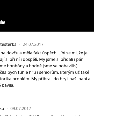
 testerka
24.07.2017
na dovču a měla fakt úspěch! Líbí se mi, že je
 si při ní i dospělí. My jsme si přidali i pár
 jsme bonbóny a hodně jsme se pobavili:-)
a bych tuhle hru i seniorům, kterým už také
orika problém. My přibrali do hry i naši babi a
 bavila.
rka
09.07.2017