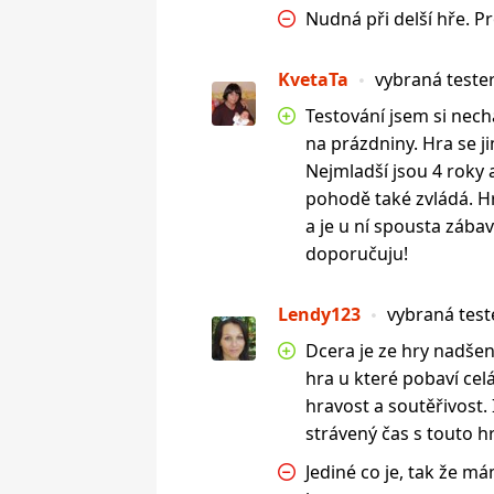
Nudná při delší hře. 
KvetaTa
vybraná teste
Testování jsem si nech
na prázdniny. Hra se ji
Nejmladší jsou 4 roky a
pohodě také zvládá. H
a je u ní spousta zábavy
doporučuju!
Lendy123
vybraná tes
Dcera je ze hry nadšená,
hra u které pobaví celá
hravost a soutěřivost. 
strávený čas s touto h
Jediné co je, tak že m