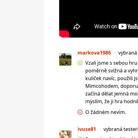
markova1986
vybraná
Vzali jsme s sebou hru 
poměrně svižná a vyhrají
kuliček navíc, použili
Mimcohodem, doporučil
začíná dělat jemná mot
myslím, že ji hra hodně
O žádném nevím.
ivuse81
vybraná teste