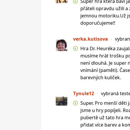
Super hra která baví ja
přáteli opravdu užili a
jemnou motoriku.Už jsm
doporučujeme!!
verka.kutisova
vybran
Hra Dr. Heuréka zaujal
musíme hrát trošku pom
není dlouhá. Je super n
vnímání (paměti). Čase
barevných kuliček.
Tynule12
vybraná test
Super. Pro menší děti j
jsme u hry popíjeli. R
pubertě už tato hra mo
přidat více barev a ko