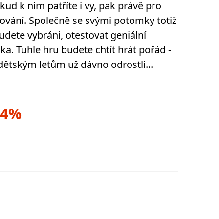
okud k nim patříte i vy, pak právě pro
stování. Společně se svými potomky totiž
udete vybráni, otestovat geniální
a. Tuhle hru budete chtít hrát pořád -
 dětským letům už dávno odrostli...
94%