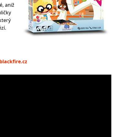
é, aniž
ličky
který
zí.
lackfire.cz