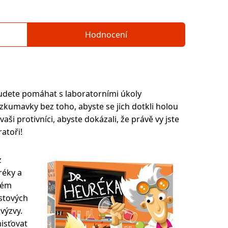
Hodnocení
udete pomáhat s laboratorními úkoly
zkumavky bez toho, abyste se jich dotkli holou
vaši protivníci, abyste dokázali, že právě vy jste
atoři!
z
réky a
ném
stových
 výzvy.
isťovat