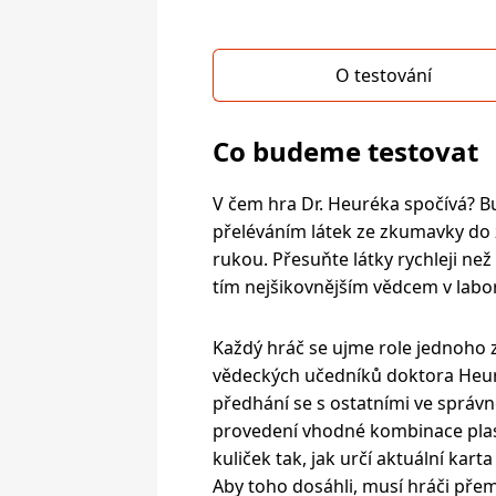
O testování
Co budeme testovat
V čem hra Dr. Heuréka spočívá? B
přeléváním látek ze zkumavky do 
rukou. Přesuňte látky rychleji než 
tím nejšikovnějším vědcem v labor
Každý hráč se ujme role jednoho 
vědeckých učedníků doktora Heu
předhání se s ostatními ve správ
provedení vhodné kombinace pla
kuliček tak, jak určí aktuální karta
Aby toho dosáhli, musí hráči přem