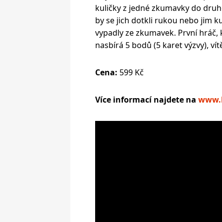
kuličky z jedné zkumavky do druh
by se jich dotkli rukou nebo jim ku
vypadly ze zkumavek. První hráč, 
nasbírá 5 bodů (5 karet výzvy), vítě
Cena:
599 Kč
Více informací najdete na
www.b