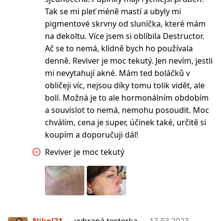
Tak se mi pleť méně mastí a ubyly mi
pigmentové skrvny od sluníčka, které mám
na dekoltu. Více jsem si oblíbila Destructor.
Ač se to nemá, klidně bych ho používala
denně. Reviver je moc tekutý. Jen nevím, jestli
mi nevytahují akné. Mám ted boláčků v
obličeji víc, nejsou díky tomu tolik vidět, ale
bolí. Možná je to ale hormonálním obdobím
a souvislot to nemá, nemohu posoudit. Moc
chválím, cena je super, účinek také, určitě si
koupím a doporučuji dál!
Reviver je moc tekutý