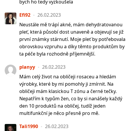
bych ho tedy vyzkoušela
Efi92
26.02.2023
Neustále mě trápí akné, mám dehydratovanou
pleť, která působí dost unaveně a objevují se již
první známky stárnutí. Moje pleť by potřebovala
obrovskou vzpruhu a díky těmto produktům by
ta péče byla rozhodně příjemnější.
planyy
26.02.2023
Mám celý život na obličeji rosaceu a hledám
výrobky, které by mi pomohly ji zmírnit. Na
obličeji mám klasickou T zónu a černé tečky.
Nepatřím k typům žen, co by si nanášely každý
den 10 produktů na obličej, tudíž jeden
multifunkční je něco přesně pro mě.
Tali1990
26.02.2023