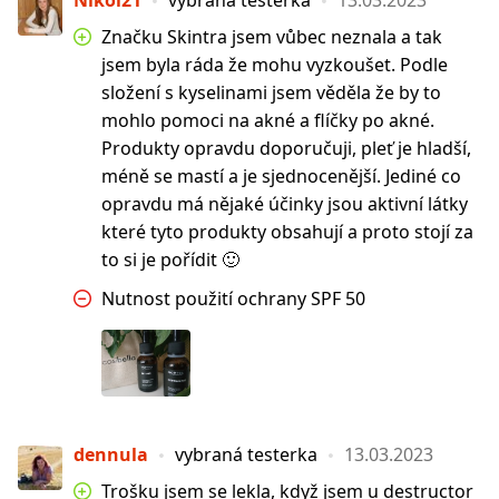
Nikol21
vybraná testerka
13.03.2023
Značku Skintra jsem vůbec neznala a tak
jsem byla ráda že mohu vyzkoušet. Podle
složení s kyselinami jsem věděla že by to
mohlo pomoci na akné a flíčky po akné.
Produkty opravdu doporučuji, pleť je hladší,
méně se mastí a je sjednocenější. Jediné co
opravdu má nějaké účinky jsou aktivní látky
které tyto produkty obsahují a proto stojí za
to si je pořídit 🙂
Nutnost použití ochrany SPF 50
dennula
vybraná testerka
13.03.2023
Trošku jsem se lekla, když jsem u destructor