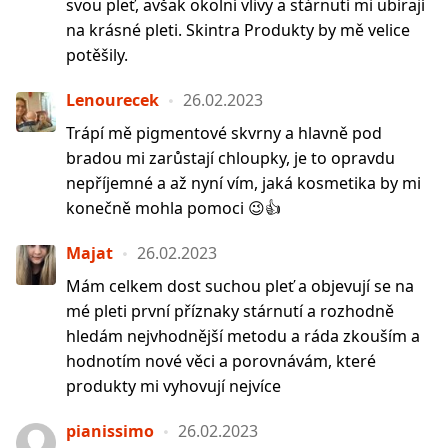
svou pleť, avšak okolní vlivy a stárnutí mi ubírají
na krásné pleti. Skintra Produkty by mě velice
potěšily.
Lenourecek
26.02.2023
Trápí mě pigmentové skvrny a hlavně pod
bradou mi zarůstají chloupky, je to opravdu
nepříjemné a až nyní vím, jaká kosmetika by mi
konečně mohla pomoci 😉👍
Majat
26.02.2023
Mám celkem dost suchou pleť a objevují se na
mé pleti první příznaky stárnutí a rozhodně
hledám nejvhodnější metodu a ráda zkouším a
hodnotím nové věci a porovnávám, které
produkty mi vyhovují nejvíce
pianissimo
26.02.2023