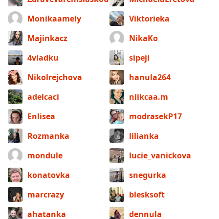
Monikaamely
Viktorieka
Majinkacz
NikaKo
4vladku
sipeji
Nikolrejchova
hanula264
adelcaci
niikcaa.m
Enlisea
modrasekP17
Rozmanka
lilianka
mondule
lucie_vanickova
konatovka
snegurka
marcrazy
blesksoft
ahatanka
dennula