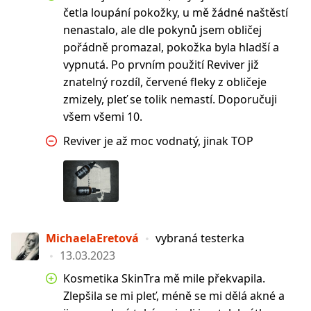
četla loupání pokožky, u mě žádné naštěstí
nenastalo, ale dle pokynů jsem obličej
pořádně promazal, pokožka byla hladší a
vypnutá. Po prvním použití Reviver již
znatelný rozdíl, červené fleky z obličeje
zmizely, pleť se tolik nemastí. Doporučuji
všem všemi 10.
Reviver je až moc vodnatý, jinak TOP
MichaelaEretová
vybraná testerka
13.03.2023
Kosmetika SkinTra mě mile překvapila.
Zlepšila se mi pleť, méně se mi dělá akné a