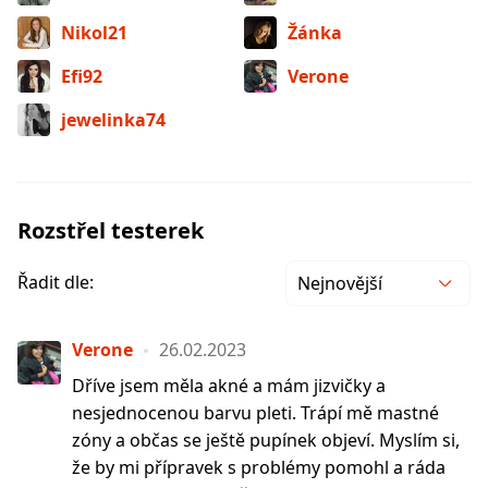
Nikol21
Žánka
Efi92
Verone
jewelinka74
Rozstřel testerek
Řadit dle:
Nejnovější
Verone
26.02.2023
Dříve jsem měla akné a mám jizvičky a
nesjednocenou barvu pleti. Trápí mě mastné
zóny a občas se ještě pupínek objeví. Myslím si,
že by mi přípravek s problémy pomohl a ráda