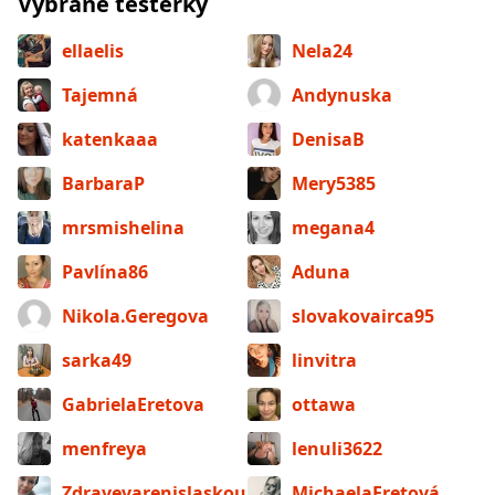
Vybrané testerky
ellaelis
Nela24
Tajemná
Andynuska
katenkaaa
DenisaB
BarbaraP
Mery5385
mrsmishelina
megana4
Pavlína86
Aduna
Nikola.Geregova
slovakovairca95
sarka49
linvitra
GabrielaEretova
ottawa
menfreya
lenuli3622
Zdravevarenislaskou
MichaelaEretová