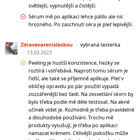
světlejší, vypnutější a čistější.
Sérum mě po aplikaci lehce pálilo ale nic
hrozného. Po zaschnutí séra je pleť lepivější.
Zdravevarenislaskou
vybraná testerka
13.03.2023
Peeling je hustší konzistence, hezky se
roztírá i vstřebává. Naproti tomu sérum je
řidší, ale také se příjemně aplikuje. Pleť v
obličeji opravdu po pár použití vypadá
zozzářenější bez šedi. Na zesvetlání skvrn by
bylo třeba podle mě déle testovat. Na akné
učinek videt je. Rozhodně je třeba pravidelné
a dlouhodobé používání. Trochu mě
produkty vysušují, je třeba po aplikaci
namazat krémem. Citlivější pokožku může