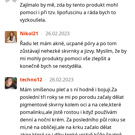
Zajímalo by mě, zda by tento produkt mohl
pomoci i při tzv. lipofuscinu a ráda bych to
vyzkoušela.
Nikol21
26.02.2023
Řadu let mám akné, ucpané póry a po tom
zůstávají nehezké skvrnky a jizvy. Myslím, že by
mi mohly produkty pomoci vše zlepšit a
konečně bych se nestyděla.
techno12
26.02.2023
Mám smíšenou pleť a s ní hodně i bojuji.Za
poslední tři roky se mi po porodu začaly dělat
pigmentové skvrny kolem oci a na cele,které
pomalinku,ale jistě rostou i když používám
denní a noční krém. Za posledního půl roku se
mi,né na obličeji,ale na krku začalo dělat
akne,které se i díky tenké vrstvě kůže špatně