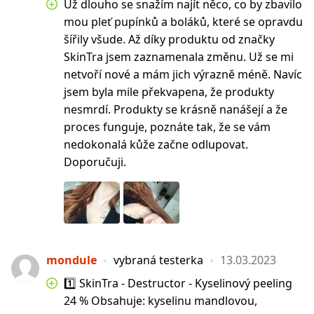
Už dlouho se snažím najít něco, co by zbavilo
mou pleť pupínků a boláků, které se opravdu
šířily všude. Až díky produktu od značky
SkinTra jsem zaznamenala změnu. Už se mi
netvoří nové a mám jich výrazně méně. Navíc
jsem byla mile překvapena, že produkty
nesmrdí. Produkty se krásně nanášejí a že
proces funguje, poznáte tak, že se vám
nedokonalá kůže začne odlupovat.
Doporučuji.
mondule
vybraná testerka
13.03.2023
1️⃣ SkinTra - Destructor - Kyselinový peeling
24 % Obsahuje: kyselinu mandlovou,