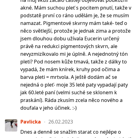
na můj vkus začalo častěji objevovat podkožní
akné. Mám suchou pleť s pocitem pnutí, takže v
podstatě první co ráno udělám je, že se musím
namazat. Pigmentové skvrny mám také- teď o
něco světlejší, protože je jednak zima a protože
jsem dlouhou dobu užívala Eucerin určený
právě na redukci pigmentových skvrn, ale
nevyzmizíkovalo mi je úplně. A nejednotný tón
pleti? Pod nosem kůže tmavá, takže z dálky to
vypadá, že mám knírek, kruhy pod očima a
barva pleti = mrtvola. A ještě dodám ač se
nejedná o pleť- moje 35 leté paty vypadají paty
jak 60.leté paní (velmi suché se sklonem k
praskání). Ráda zkusím zcela něco nového a
doufala v jeho účinek. :-)
Pavlicka
26.02.2023
Dnes a denně se snažím starat co nejlépe o