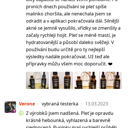
prvních dnech používání se pleť spíše
malinko zhoršila, ale nenechala jsem se
odradit a v aplikaci pokračovala dál. Silnější
akné se jemně vysušilo, vřídky se zmenšily a
začaly rychleji hojit. Pleť se méně mastí, je
hydratovanější a působí daleko svěžeji. V
používání budu určitě pro ty nejlepší
výsledky nadále pokračovat. Už teď ale
přípravky můžu všem moc doporučit. ❤️
Verone
vybraná testerka
13.03.2023
Z výrobků jsem nadšená. Pleť je opravdu
krásně hebounká, vyhlazená a barevně
sjednocená. Pupínky mají rychlejší průběh.