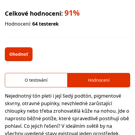
91%
Celkové hodnocení:
Hodnocení:
64 testerek
Ohodnoť
O testování
Hodnocení
Nejednotný tón pleti i její šedý podtón, pigmentové
skvrny, otravné pupínky, nevzhledné zarůstající
chloupky nebo třeba zrohovatělá kůže na nohou. Jde o
naprosto běžné potíže, které spravedlivě postihují obě
pohlaví. Co jejich řešení? V ideálním světě by na
všechny uvedené stavy existoval jeden prostředek,