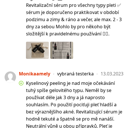
Revitalizační sérum pro všechny typy pleti ✅
sérum je doporučeno praktikovat v období
podzimu a zimy & ráno a večer, ale max. 2 - 3
dny za sebou Mohlo by pro někoho být
složitější k pravidelnému používání 🤷‍♀️.
Monikaamely
vybraná testerka
13.03.2023
Kyselinový peeling je nad moje očekávání
tuhý spíše gelovitého typu. Neměl by se
používat déle jak 3 dny a já naprosto
souhlasím. Po použití pociťuji pleť hladší a
bez výraznějšího akné. Revitalizující sérum je
hodně tekuté a špatně se pro mě nanáší.
Neutrální vůně u obou přípravků. Pleť je