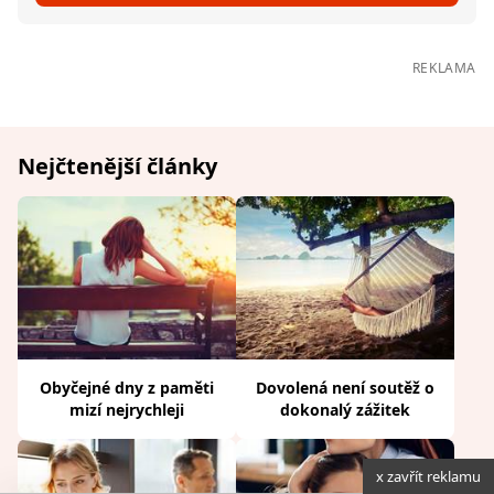
REKLAMA
Nejčtenější články
Obyčejné dny z paměti
Dovolená není soutěž o
mizí nejrychleji
dokonalý zážitek
x zavřít reklamu