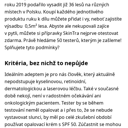
roku 2019 podařilo vysadit již 36 lesů na různých
místech v Polsku. Koupí každého jednotlivého
produktu ruku k dílu můžete přidat i vy, neboť zajistíte
výsadbu 0,5m² lesa. Abyste ale nekupovali zajíce
v pytli, můžete si přípravky SkinTra nejprve otestovat
zdarma. Právě hledáme 50 testerů, kterým je zašleme!
Splňujete tyto podmínky?
Kritéria, bez nichž to nepůjde
Ideálním adeptem je pro nás člověk, který aktuálně
nepodstupuje kyselinovou, retinoidní,
dermatologickou a laserovou léčbu. Také v současné
době nekojí, není v radostném očekávání ani
onkologickým pacientem. Tester by se během
testování neměl opalovat a i přes to, že se nebude
vystavovat slunci, by měl po celé zkušební období
používat opalovací krém s SPF 50. Zúčastnit se mohou