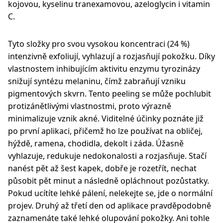
kojovou, kyselinu tranexamovou, azeloglycin i vitamin
C.
Tyto složky pro svou vysokou koncentraci (24 %)
intenzivně exfoliují, vyhlazují a rozjasňují pokožku. Díky
vlastnostem inhibujícím aktivitu enzymu tyrozinázy
snižují syntézu melaninu, čímž zabraňují vzniku
pigmentových skvrn. Tento peeling se může pochlubit
protizánětlivými vlastnostmi, proto výrazně
minimalizuje vznik akné. Viditelné účinky poznáte již
po první aplikaci, přičemž ho lze používat na obličej,
hýždě, ramena, chodidla, dekolt i záda. Úžasně
vyhlazuje, redukuje nedokonalosti a rozjasňuje. Stačí
nanést pět až šest kapek, dobře je rozetřít, nechat
působit pět minut a následně opláchnout pozůstatky.
Pokud ucítíte lehké pálení, nelekejte se, jde o normální
projev. Druhý až třetí den od aplikace pravděpodobně
zaznamenáte také lehké olupování pokožky. Ani tohle