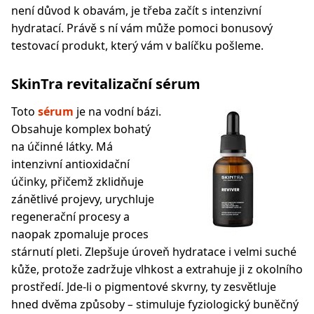
není důvod k obavám, je třeba začít s intenzivní
hydratací. Právě s ní vám může pomoci bonusový
testovací produkt, který vám v balíčku pošleme.
SkinTra revitalizační sérum
Toto
sérum
je na vodní bázi.
Obsahuje komplex bohatý
na účinné látky. Má
intenzivní antioxidační
účinky, přičemž zklidňuje
zánětlivé projevy, urychluje
regenerační procesy a
naopak zpomaluje proces
stárnutí pleti. Zlepšuje úroveň hydratace i velmi suché
kůže, protože zadržuje vlhkost a extrahuje ji z okolního
prostředí. Jde-li o pigmentové skvrny, ty zesvětluje
hned dvěma způsoby
–
stimuluje fyziologický buněčný