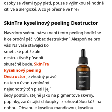
osoby se všemi typy pleti, pouze s výjimkou té hodně
citlivé a alergické. A co je přesně ve hře?
SkinTra kyselinový peeling Destructor
Navzdory svému názvu není tento peeling hodící se
k celoroční péči vůbec destruktivní. Alespoň ne pro
vás! Na vaše stávající ko
smetické potíže ale
destruktivně působit
skutečně bude.
SkinTra
kyselinový peeling
Destructor
je vhodný právě
na ten v úvodu zmíněný
nejednotný tón pleti i její
šedý podtón, stejně jako na pigmentové skvrny,
pupínky, zarůstající chloupky i zrohovatělou kůži na
nohou. Obsahuje kyselinu mandlovou, kyselinu