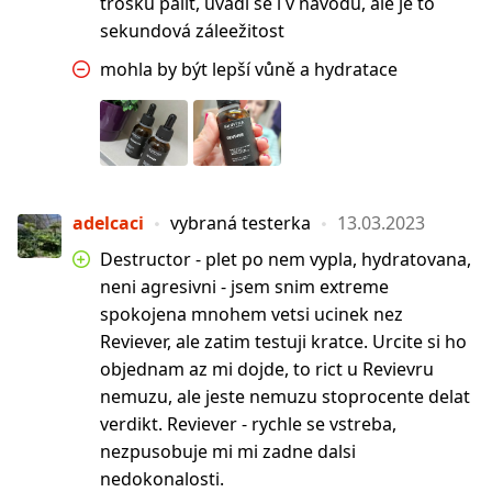
trošku pálit, uvádí se i v návodu, ale je to
sekundová záleežitost
mohla by být lepší vůně a hydratace
adelcaci
vybraná testerka
13.03.2023
Destructor - plet po nem vypla, hydratovana,
neni agresivni - jsem snim extreme
spokojena mnohem vetsi ucinek nez
Reviever, ale zatim testuji kratce. Urcite si ho
objednam az mi dojde, to rict u Revievru
nemuzu, ale jeste nemuzu stoprocente delat
verdikt. Reviever - rychle se vstreba,
nezpusobuje mi mi zadne dalsi
nedokonalosti.