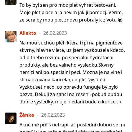
To by byl sen pro moz plet vyhrat testovani.
Moje plet place a ja nevim jak ji pomocj. Verim,
ze sera by mou plet znovu probraly k zivotu 🥰
Allekto
26.02.2023
Na mou suchou plet, ktera trpi na pigmentove
skvrny, hlavne v lete, uz jsem vyzkousela kdeco,
od pitneho rezimu po specialni hydratacni
produkty, ale bez valneho vysledku.Skvrny
nemizi ani po specialni peci. Mozna je na vine i
klimatizovana kancelar, co plet vysousi.
Vyzkouset neco, co opravdu funguje by bylo
bezva. Dekuji za sanci na reseni, pokud budou
dobre vysledky, moje hledani bude u konce :-)
Žánka
26.02.2023
Akné mě příliš netrápí, ač poslední dobou se mi