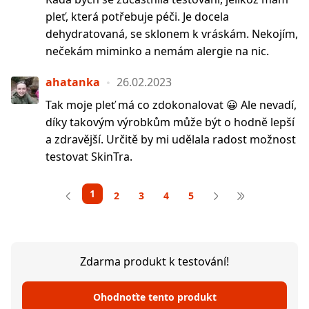
pleť, která potřebuje péči. Je docela
dehydratovaná, se sklonem k vráskám. Nekojím,
nečekám miminko a nemám alergie na nic.
ahatanka
26.02.2023
Tak moje pleť má co zdokonalovat 😀 Ale nevadí,
díky takovým výrobkům může být o hodně lepší
a zdravější. Určitě by mi udělala radost možnost
testovat SkinTra.
1
2
3
4
5
Zdarma produkt k testování!
Ohodnoťte tento produkt