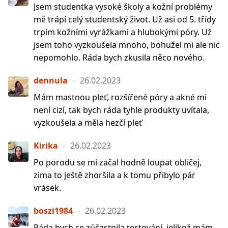
Jsem studentka vysoké školy a kožní problémy
mě trápí celý studentský život. Už asi od 5. třídy
trpím kožními vyrážkami a hlubokými póry. Už
jsem toho vyzkoušela mnoho, bohužel mi ale nic
nepomohlo. Ráda bych zkusila něco nového.
dennula
26.02.2023
Mám mastnou pleť, rozšířené póry a akné mi
není cizí, tak bych ráda tyhle produkty uvítala,
vyzkoušela a měla hezčí pleť
Kirika
26.02.2023
Po porodu se mi začal hodně loupat obličej,
zima to ještě zhoršila a k tomu přibylo pár
vrásek.
boszi1984
26.02.2023
Ráda bych se zúčastnila testování, jelikož mám