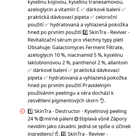
kyselinu kojovou, kyselinu tranexamovou,
azeloglycin a vitamín C ✅ dárkové balení ✅
praktická dávkovací pipeta ✅ celoroční
použití ✅ hydratovaná a vyhlazená pokožka
hned po prvním použití 2️⃣ SkinTra - Reviver -
Revitalizační sérum pro všechny typy pleti
Obsahuje: Galactomyces Ferment Filtrate,
azeloglycin 10 %, niacinamid 5 %, kyselinu
laktobionovou 2 %, panthenol 2 %, allantoin
✅ dárkové balení ✅ praktická dávkovací
pipeta ✅ hydratovaná a vyhlazená pokožka
hned po prvním použití Pravidelným
používáním peelingu a séra dochází k
zesvětlení pigmentových skvrn 👌.
1️⃣ SkinTra - Destructor - Kyselinový peeling
24 % ❎ mírné pálení ❎ štiplavá vůně Zápory
nevidím jako zásadní. Jedná se spíše o účinek
ingrediencí ☝️. 2️⃣ SkinTra - Reviver -