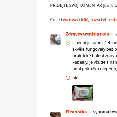
PŘIDEJTE SVŮJ KOMENTÁŘ JEŠTĚ 
Co je
testovací klíč
,
rozstřel test
Zdravevarenislaskou
složení je super, šetrn
skvěle fungovaly bez p
praktické balení znovu
kabelky, je všude s nám
není pokožka ulepená,
nic
Eleanorka
vybraná tes