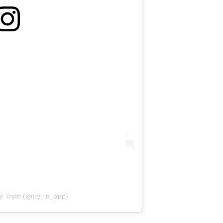
ý TryIn (@try_in_app)