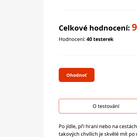
Celkové hodnocení:
Hodnocení:
40 testerek
Ohodnoť
O testování
Po jídle, při hraní nebo na cestách
takových chvílích je skvělé mít po 