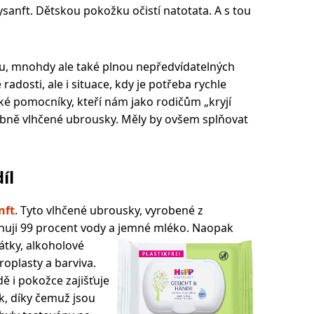
sanft. Dětskou pokožku očistí natotata. A s tou
ou, mnohdy ale také plnou nepředvídatelných
dosti, ale i situace, kdy je potřeba rychle
ké pomocníky, kteří nám jako rodičům „kryjí
ybně vlhčené ubrousky. Měly by ovšem splňovat
íl
nft
. Tyto vlhčené ubrousky, vyrobené z
huji 99 procent vody a jemné mléko. Naopak
tky, alkoholové
kroplasty a barviva.
ě i pokožce zajišťuje
ek, díky čemuž jsou