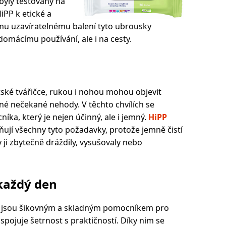
byly testovány na
iPP k etické a
ému uzavíratelnému balení tyto ubrousky
 domácímu používání, ale i na cesty.
ětské tvářičce, rukou i nohou mohou objevit
jiné nečekané nehody. V těchto chvílích se
íka, který je nejen účinný, ale i jemný.
HiPP
ňují všechny tyto požadavky, protože jemně čistí
y ji zbytečně dráždily, vysušovaly nebo
 každý den
y jsou šikovným a skladným pomocníkem pro
spojuje šetrnost s praktičností. Díky nim se