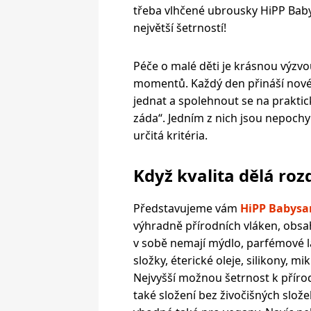
třeba vlhčené ubrousky HiPP Baby
největší šetrností!
Péče o malé děti je krásnou výzv
momentů. Každý den přináší nové ra
jednat a spolehnout se na praktic
záda“. Jedním z nich jsou nepoch
určitá kritéria.
Když kvalita dělá rozd
Představujeme vám
HiPP Babysa
výhradně přírodních vláken, obsa
v sobě nemají mýdlo,
parfémové lá
složky, éterické oleje, silikony, mi
Nejvyšší možnou šetrnost k přírod
také složení bez živočišných slož