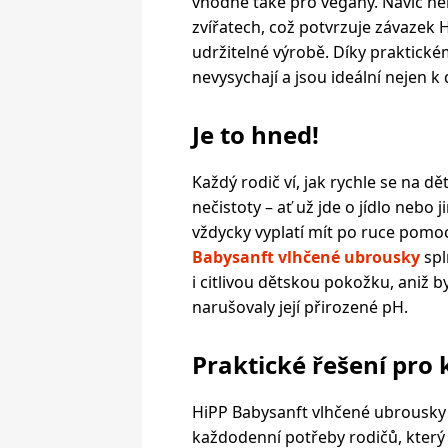
vhodné také pro vegany. Navíc ne
zvířatech, což potvrzuje závazek H
udržitelné výrobě. Díky praktick
nevysychají a jsou ideální nejen k
Je to hned!
Každý rodič ví, jak rychle se na d
nečistoty – ať už jde o jídlo nebo 
vždycky vyplatí mít po ruce pomocn
Babysanft vlhčené ubrousky
spl
i citlivou dětskou pokožku, aniž b
narušovaly její přirozené pH.
Praktické řešení pro
HiPP Babysanft vlhčené ubrousk
každodenní potřeby rodičů, který 