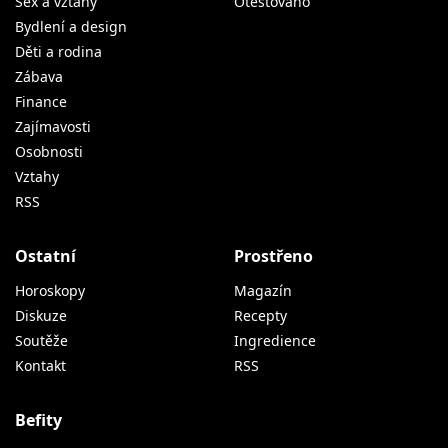
Sex a vztahy
Otestováno
Bydlení a design
Děti a rodina
Zábava
Finance
Zajímavosti
Osobnosti
Vztahy
RSS
Ostatní
Prostřeno
Horoskopy
Magazín
Diskuze
Recepty
Soutěže
Ingredience
Kontakt
RSS
Befity