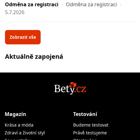
Odměna za registraci
Odměna za registraci
5.7.2026
Zobrazit vše
Aktuálně zapojená
Magazín
Testování
Krása a móda
Budeme testovat
Zdraví a životní styl
Právě testujeme