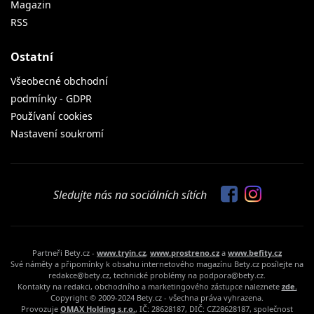
Magazin
RSS
Ostatní
Všeobecné obchodní
podmínky - GDPR
Používaní cookies
Nastavení soukromí
Sledujte nás na sociálních sítích
Partneři Bety.cz -
www.tryin.cz
,
www.prostreno.cz
a
www.befity.cz
Své náměty a připomínky k obsahu internetového magazínu Bety.cz posílejte na
redakce@bety.cz, technické problémy na podpora@bety.cz.
Kontakty na redakci, obchodního a marketingového zástupce naleznete
zde.
Copyright © 2009-2024 Bety.cz - všechna práva vyhrazena.
Provozuje
OMAX Holding s.r.o.
, IČ: 28628187, DIČ: CZ28628187, společnost