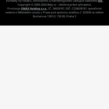
Kontakty na redakci, obchodního a marketingového zástupce naleznete
zde.
Copyright © 2009-2024 Bety.cz - všechna práva vyhrazena.
Provozuje
OMAX Holding s.r.o.
, IČ: 28628187, DIČ: CZ28628187, společnost
vedená u Městského soudu v Praze pod spisovou značkou C 325936 se sídlem
Bucharova 1281/2, 158 00, Praha 5