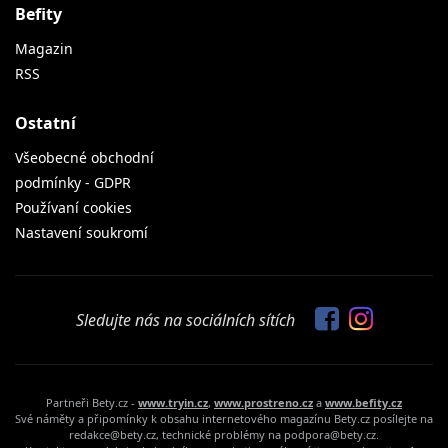
Befity
Magazin
RSS
Ostatní
Všeobecné obchodní
podmínky - GDPR
Používaní cookies
Nastavení soukromí
Sledujte nás na sociálních sítích
Partneři Bety.cz -
www.tryin.cz
,
www.prostreno.cz
a
www.befity.cz
Své náměty a připomínky k obsahu internetového magazínu Bety.cz posílejte na
redakce@bety.cz, technické problémy na podpora@bety.cz.