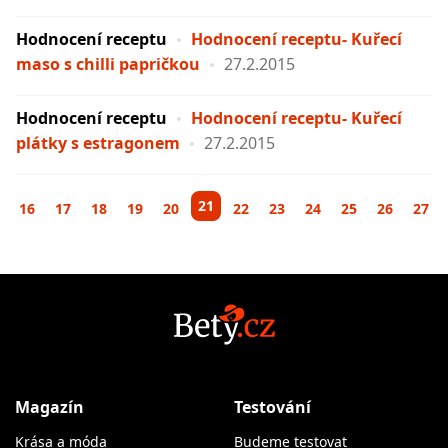
Hodnocení receptu
Hodnocení receptu- Kuřecí
maso s chilli papričkou
27.2.2015
Hodnocení receptu
Hodnocení receptu- Kuřecí
plátky s estragonem
27.2.2015
21
16
17
18
19
20
22
23
24
25
26
27
Magazín
Testování
Krása a móda
Budeme testovat