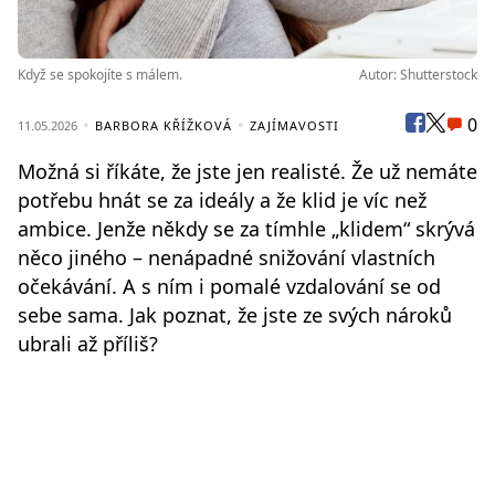
Když se spokojíte s málem.
Autor: Shutterstock
0
11.05.2026
BARBORA KŘÍŽKOVÁ
ZAJÍMAVOSTI
Možná si říkáte, že jste jen realisté. Že už nemáte
potřebu hnát se za ideály a že klid je víc než
ambice. Jenže někdy se za tímhle „klidem“ skrývá
něco jiného – nenápadné snižování vlastních
očekávání. A s ním i pomalé vzdalování se od
sebe sama. Jak poznat, že jste ze svých nároků
ubrali až příliš?