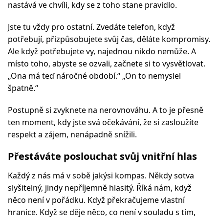
nastává ve chvíli, kdy se z toho stane pravidlo.
Jste tu vždy pro ostatní. Zvedáte telefon, když
potřebují, přizpůsobujete svůj čas, děláte kompromisy.
Ale když potřebujete vy, najednou nikdo nemůže. A
místo toho, abyste se ozvali, začnete si to vysvětlovat.
„Ona má teď náročné období.“ „On to nemyslel
špatně.“
Postupně si zvyknete na nerovnováhu. A to je přesně
ten moment, kdy jste svá očekávání, že si zasloužíte
respekt a zájem, nenápadně snížili.
Přestáváte poslouchat svůj vnitřní hlas
Každý z nás má v sobě jakýsi kompas. Někdy sotva
slyšitelný, jindy nepříjemně hlasitý. Říká nám, když
něco není v pořádku. Když překračujeme vlastní
hranice. Když se děje něco, co není v souladu s tím,