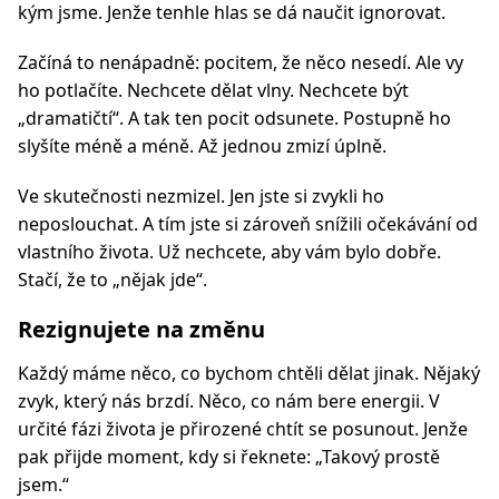
kým jsme. Jenže tenhle hlas se dá naučit ignorovat.
Začíná to nenápadně: pocitem, že něco nesedí. Ale vy
ho potlačíte. Nechcete dělat vlny. Nechcete být
„dramatičtí“. A tak ten pocit odsunete. Postupně ho
slyšíte méně a méně. Až jednou zmizí úplně.
Ve skutečnosti nezmizel. Jen jste si zvykli ho
neposlouchat. A tím jste si zároveň snížili očekávání od
vlastního života. Už nechcete, aby vám bylo dobře.
Stačí, že to „nějak jde“.
Rezignujete na změnu
Každý máme něco, co bychom chtěli dělat jinak. Nějaký
zvyk, který nás brzdí. Něco, co nám bere energii. V
určité fázi života je přirozené chtít se posunout. Jenže
pak přijde moment, kdy si řeknete: „Takový prostě
jsem.“