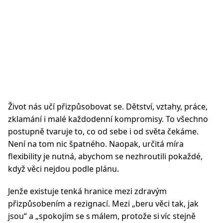
Život nás učí přizpůsobovat se. Dětství, vztahy, práce,
zklamání i malé každodenní kompromisy. To všechno
postupně tvaruje to, co od sebe i od světa čekáme.
Není na tom nic špatného. Naopak, určitá míra
flexibility je nutná, abychom se nezhroutili pokaždé,
když věci nejdou podle plánu.
Jenže existuje tenká hranice mezi zdravým
přizpůsobením a rezignací. Mezi „beru věci tak, jak
jsou“ a „spokojím se s málem, protože si víc stejně