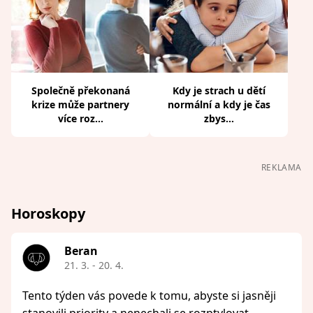
Společně překonaná
Kdy je strach u dětí
krize může partnery
normální a kdy je čas
více roz...
zbys...
REKLAMA
Horoskopy
Beran
21. 3. - 20. 4.
Tento týden vás povede k tomu, abyste si jasněji
stanovili priority a nenechali se rozptylovat