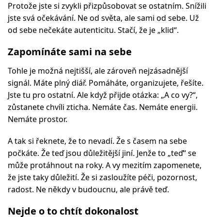
Protože jste si zvykli přizpůsobovat se ostatním. Snížili
jste svá očekávání. Ne od světa, ale sami od sebe. Už
od sebe nečekáte autenticitu. Stačí, že je „klid“.
Zapomínáte sami na sebe
Tohle je možná nejtišší, ale zároveň nejzásadnější
signál. Máte plný diář. Pomáháte, organizujete, řešíte.
Jste tu pro ostatní. Ale když přijde otázka: „A co vy?“,
zůstanete chvíli zticha. Nemáte čas. Nemáte energii.
Nemáte prostor.
A tak si řeknete, že to nevadí. Že s časem na sebe
počkáte. Že teď jsou důležitější jiní. Jenže to „teď“ se
může protáhnout na roky. A vy mezitím zapomenete,
že jste taky důležití. Že si zasloužíte péči, pozornost,
radost. Ne někdy v budoucnu, ale právě teď.
Nejde o to chtít dokonalost