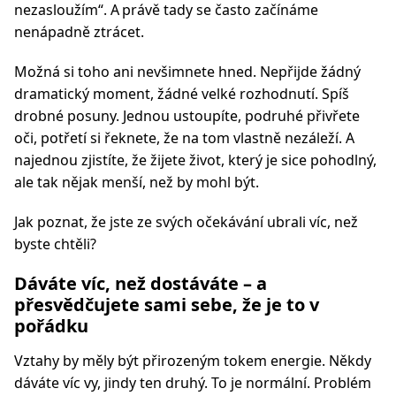
nezasloužím“. A právě tady se často začínáme
nenápadně ztrácet.
Možná si toho ani nevšimnete hned. Nepřijde žádný
dramatický moment, žádné velké rozhodnutí. Spíš
drobné posuny. Jednou ustoupíte, podruhé přivřete
oči, potřetí si řeknete, že na tom vlastně nezáleží. A
najednou zjistíte, že žijete život, který je sice pohodlný,
ale tak nějak menší, než by mohl být.
Jak poznat, že jste ze svých očekávání ubrali víc, než
byste chtěli?
Dáváte víc, než dostáváte – a
přesvědčujete sami sebe, že je to v
pořádku
Vztahy by měly být přirozeným tokem energie. Někdy
dáváte víc vy, jindy ten druhý. To je normální. Problém