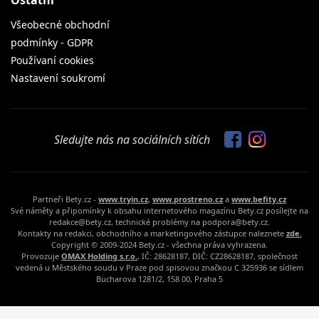
Všeobecné obchodní
podmínky - GDPR
Používaní cookies
Nastavení soukromí
Sledujte nás na sociálních sítích
Partneři Bety.cz -
www.tryin.cz
,
www.prostreno.cz
a
www.befity.cz
Své náměty a připomínky k obsahu internetového magazínu Bety.cz posílejte na
redakce@bety.cz, technické problémy na podpora@bety.cz.
Kontakty na redakci, obchodního a marketingového zástupce naleznete
zde.
Copyright © 2009-2024 Bety.cz - všechna práva vyhrazena.
Provozuje
OMAX Holding s.r.o.
, IČ: 28628187, DIČ: CZ28628187, společnost
vedená u Městského soudu v Praze pod spisovou značkou C 325936 se sídlem
Bucharova 1281/2, 158 00, Praha 5