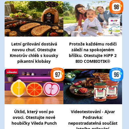
Letní grilování dostává
Protože každému rodiči
novou chuť. Otestujte
záleží na spokojeném
Kmotrův chléb s kousky
bříšku. Otestujte HiPP 2
pikantní klobásy
BIO COMBIOTIK®
Úklid, který voní po
Videotestování - Ajvar
ovoci. Otestujte nové
Podravka:
houbičky Vileda Punch
nepostradatelná součást
letního grilování