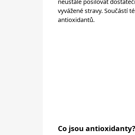
neustále posilovat dostate
vyvážené stravy. Součástí t
antioxidantů.
Co jsou antioxidanty