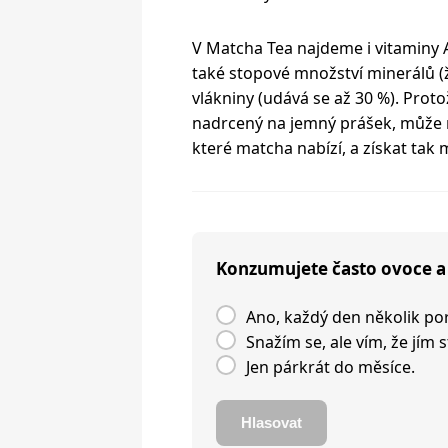
V Matcha Tea najdeme i vitaminy A, 
také stopové množství minerálů (ž
vlákniny (udává se až 30 %). Protož
nadrcený na jemný prášek, může 
které matcha nabízí, a získat ta
Konzumujete často ovoce a
Ano, každý den několik por
Snažím se, ale vím, že jím 
Jen párkrát do měsíce.
Hlasovat