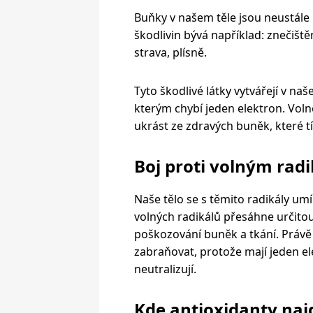
Buňky v našem těle jsou neustále
škodlivin bývá například: znečiště
strava, plísně.
Tyto škodlivé látky vytvářejí v naš
kterým chybí jeden elektron. Volné
ukrást ze zdravých buněk, které t
Boj proti volným rad
Naše tělo se s těmito radikály um
volných radikálů přesáhne určito
poškozování buněk a tkání. Práv
zabraňovat, protože mají jeden ele
neutralizují.
Kde antioxidanty na