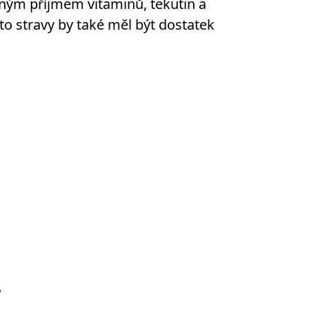
čným příjmem vitaminů, tekutin a
éto stravy by také měl být dostatek
?