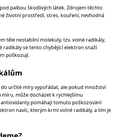
 pod palbou škodlivých látek. Zdrojem těchto
né životní prostředí, stres, kouření, nevhodná
em těle nestabilní molekuly, tzv. volné radikály,
 radikály se tento chybějící elektron snaží
ím poškozují.
ikálům
í do určité míry vypořádat, ale pokud množství
u míru, může docházet k rychlejšímu
ě antioxidanty pomáhají tomuto poškozování
ktron navíc, kterým krmí volné radikály, a tím je
jdeme?