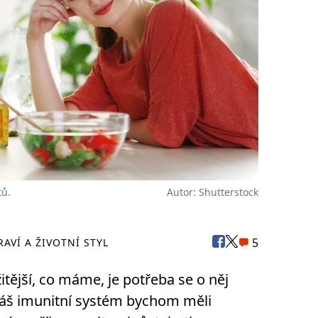
tů.
Autor: Shutterstock
5
RAVÍ A ŽIVOTNÍ STYL
žitější, co máme, je potřeba se o něj
 Náš imunitní systém bychom měli