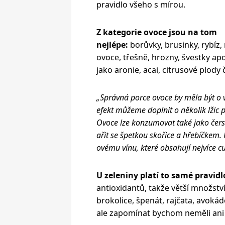
pravidlo všeho s mírou.
Z kategorie ovoce jsou na tom
nejlépe:
borůvky, brusinky, rybíz, 
ovoce, třešně, hrozny, švestky apo
jako aronie, acai, citrusové plody č
„Správná porce ovoce by měla být o ve
efekt můžeme doplnit o několik lžic
Ovoce lze konzumovat také jako čers
ařit se špetkou skořice a hřebíčkem.
ovému vínu, které obsahují nejvíce c
U zeleniny platí to samé pravidl
antioxidantů, takže větší množstv
brokolice, špenát, rajčata, avoká
ale zapomínat bychom neměli ani 