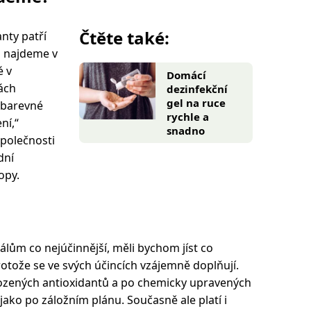
Čtěte také:
anty patří
ch najdeme v
é v
Domácí
ách
dezinfekční
gel na ruce
 barevné
rychle a
ní,“
snadno
společnosti
dní
opy.
álům co nejúčinnější, měli bychom jíst co
rotože se ve svých účincích vzájemně doplňují.
rozených antioxidantů a po chemicky upravených
jako po záložním plánu. Současně ale platí i