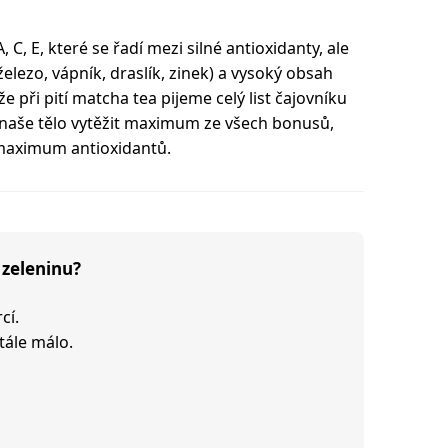
C, E, které se řadí mezi silné antioxidanty, ale
elezo, vápník, draslík, zinek) a vysoký obsah
e při pití matcha tea pijeme celý list čajovníku
naše tělo vytěžit maximum ze všech bonusů,
k maximum antioxidantů.
 zeleninu?
cí.
stále málo.