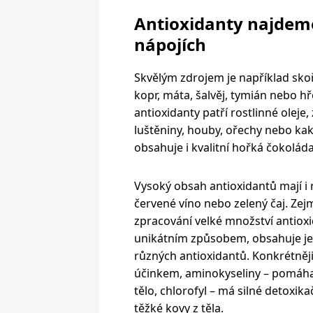
Antioxidanty najdeme 
nápojích
Skvělým zdrojem je například sko
kopr, máta, šalvěj, tymián nebo h
antioxidanty patří rostlinné oleje
luštěniny, houby, ořechy nebo kak
obsahuje i kvalitní hořká čokoláda
Vysoký obsah antioxidantů mají i 
červené víno nebo zelený čaj. Ze
zpracování velké množství antioxi
unikátním způsobem, obsahuje je
různých antioxidantů. Konkrétněji
účinkem, aminokyseliny – pomáhaj
tělo, chlorofyl – má silné detoxi
těžké kovy z těla.