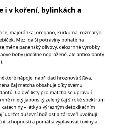
i v koření, bylinkách a
řice, majoránka, oregano, kurkuma, rozmarýn,
řebíček. Mezi další potraviny bohaté na
, zejména panenský olivový, celozrnné výrobky,
aové boby (ideálně nepražené, ale antioxidanty
).
některé nápoje, například hroznová šťáva,
jména čaj matcha obsahuje díky svému
dantů. Čajové listy pro matcha se upravují
mně mletý japonský zelený čaj široké spektrum
 katechiny – látky s výrazným detoxikačním
í udržet duševní bdělost a zároveň uvolňují
kační schopnosti a pomáhá vyplavovat toxiny a