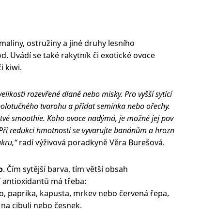
maliny, ostružiny a jiné druhy lesního
d. Uvádí se také rakytník či exotické ovoce
i kiwi.
likosti rozevřené dlaně nebo misky. Pro vyšší sytící
 polotučného tvarohu a přidat semínka nebo ořechy.
tvé smoothie. Koho ovoce nadýmá, je možné jej pov
 Při redukci hmotnosti se vyvarujte banánům a hrozn
ukru,“
radí výživová poradkyně Věra Burešová.
o
. Čím sytější barva, tím větší obsah
í antioxidantů má třeba:
do, paprika, kapusta, mrkev nebo červená řepa,
na cibuli nebo česnek.