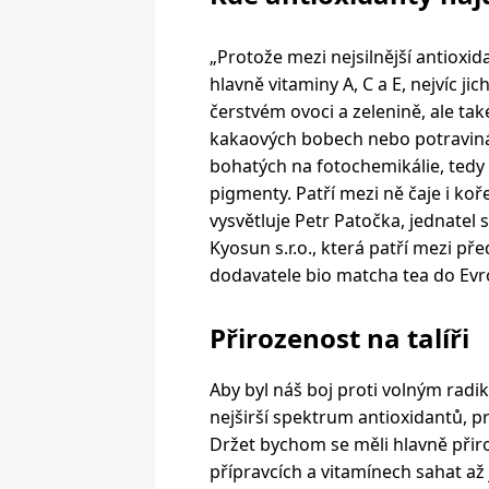
„Protože mezi nejsilnější antioxid
hlavně vitaminy A, C a E, nejvíc ji
čerstvém ovoci a zelenině, ale tak
kakaových bobech nebo potravin
bohatých na fotochemikálie, tedy
pigmenty. Patří mezi ně čaje i koře
vysvětluje Petr Patočka, jednatel 
Kyosun s.r.o., která patří mezi pře
dodavatele bio matcha tea do Evr
Přirozenost na talíři
Aby byl náš boj proti volným radik
nejširší spektrum antioxidantů, p
Držet bychom se měli hlavně při
přípravcích a vitamínech sahat až 