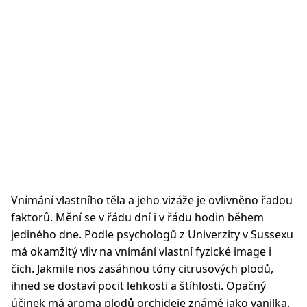
Vnímání vlastního těla a jeho vizáže je ovlivněno řadou
faktorů. Mění se v řádu dní i v řádu hodin během
jediného dne. Podle psychologů z Univerzity v Sussexu
má okamžitý vliv na vnímání vlastní fyzické image i
čich. Jakmile nos zasáhnou tóny citrusových plodů,
ihned se dostaví pocit lehkosti a štíhlosti. Opačný
účinek má aroma plodů orchideje známé jako vanilka.