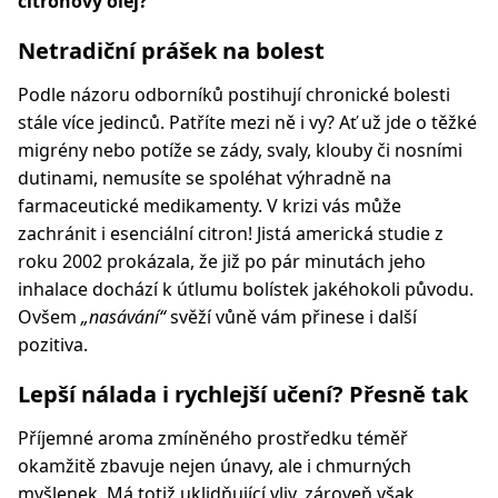
citronový olej?
Netradiční prášek na bolest
Podle názoru odborníků postihují chronické bolesti
stále více jedinců. Patříte mezi ně i vy? Ať už jde o těžké
migrény nebo potíže se zády, svaly, klouby či nosními
dutinami, nemusíte se spoléhat výhradně na
farmaceutické medikamenty. V krizi vás může
zachránit i esenciální citron! Jistá americká studie z
roku 2002 prokázala, že již po pár minutách jeho
inhalace dochází k útlumu bolístek jakéhokoli původu.
Ovšem
„nasávání“
svěží vůně vám přinese i další
pozitiva.
Lepší nálada i rychlejší učení? Přesně tak
Příjemné aroma zmíněného prostředku téměř
okamžitě zbavuje nejen únavy, ale i chmurných
myšlenek. Má totiž uklidňující vliv, zároveň však