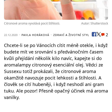
Citronové aroma vyvolává pocit štíhlosti.
Autor: Shutterstock
2
22.12.2020
PAVLA HORÁKOVÁ
ZDRAVÍ A ŽIVOTNÍ STYL
Chcete-li se po Vánocích cítit méně otekle, i když
budete mít ve srovnání s předvánočním časem
kvůli přejídání několik kilo navíc, kapejte si do
aromalampy citronový esenciální olej. Vědci ze
Sussexu totiž prokázali, že citronové aroma
okamžitě navozuje pocit lehkosti a štíhlosti. A
člověk se cítí hubeněji, i když neshodí ani gram
tuku. Ale pozor! Přesně opačný účinek má aroma
vanilky.