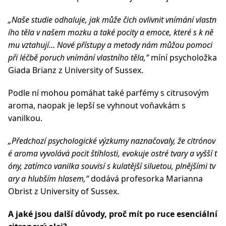
„Naše studie odhaluje, jak může čich ovlivnit vnímání vlastn
ího těla v našem mozku a také pocity a emoce, které s k ně
mu vztahují… Nové přístupy a metody nám můžou pomoci
při léčbě poruch vnímání vlastního těla,“
míní psycholožka
Giada Brianz z University of Sussex.
Podle ní mohou pomáhat také parfémy s citrusovým
aroma, naopak je lepší se vyhnout voňavkám s
vanilkou.
„Předchozí psychologické výzkumy naznačovaly, že citrónov
é aroma vyvolává pocit štíhlosti, evokuje ostré tvary a vyšší t
óny, zatímco vanilka souvisí s kulatější siluetou, plnějšími tv
ary a hlubším hlasem,“
dodává profesorka Marianna
Obrist z University of Sussex.
A jaké jsou další důvody, proč mít po ruce esenciální