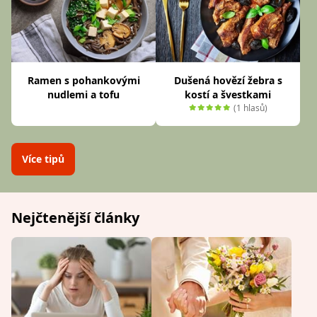
Ramen s pohankovými
Dušená hovězí žebra s
nudlemi a tofu
kostí a švestkami
(1 hlasů)
Více tipů
Nejčtenější články