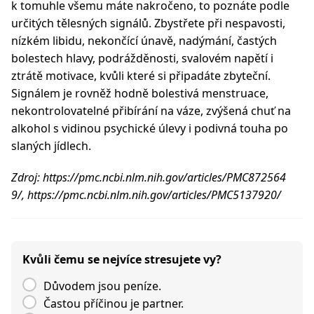
k tomuhle všemu máte nakročeno, to poznáte podle
určitých tělesných signálů. Zbystřete při nespavosti,
nízkém libidu, nekončící únavě, nadýmání, častých
bolestech hlavy, podrážděnosti, svalovém napětí i
ztrátě motivace, kvůli které si připadáte zbyteční.
Signálem je rovněž hodně bolestivá menstruace,
nekontrolovatelné přibírání na váze, zvýšená chuť na
alkohol s vidinou psychické úlevy i podivná touha po
slaných jídlech.
Zdroj: https://pmc.ncbi.nlm.nih.gov/articles/PMC872564
9/, https://pmc.ncbi.nlm.nih.gov/articles/PMC5137920/
Kvůli čemu se nejvíce stresujete vy?
Důvodem jsou peníze.
Častou příčinou je partner.