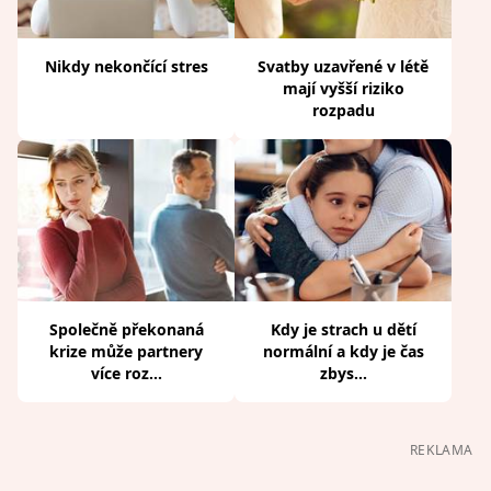
Nikdy nekončící stres
Svatby uzavřené v létě
mají vyšší riziko
rozpadu
Společně překonaná
Kdy je strach u dětí
krize může partnery
normální a kdy je čas
více roz...
zbys...
REKLAMA