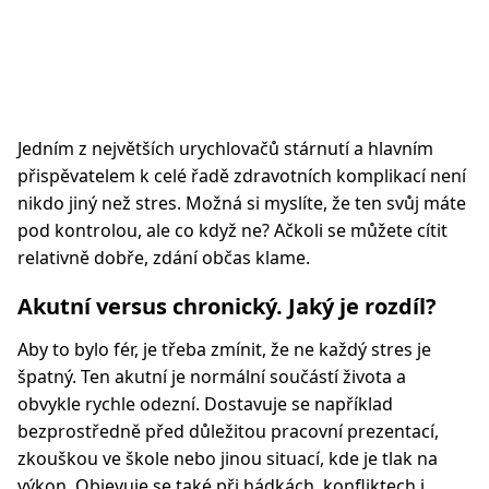
Jedním z největších urychlovačů stárnutí a hlavním
přispěvatelem k celé řadě zdravotních komplikací není
nikdo jiný než stres. Možná si myslíte, že ten svůj máte
pod kontrolou, ale co když ne? Ačkoli se můžete cítit
relativně dobře, zdání občas klame.
Akutní versus chronický. Jaký je rozdíl?
Aby to bylo fér, je třeba zmínit, že ne každý stres je
špatný. Ten akutní je normální součástí života a
obvykle rychle odezní. Dostavuje se například
bezprostředně před důležitou pracovní prezentací,
zkouškou ve škole nebo jinou situací, kde je tlak na
výkon. Objevuje se také při hádkách, konfliktech i