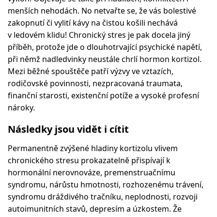
menších nehodách. No netvařte se, že vás bolestivé
zakopnutí či vylití kávy na čistou košili nechává
v ledovém klidu! Chronický stres je pak docela jiný
příběh, protože jde o dlouhotrvající psychické napětí,
při němž nadledvinky neustále chrlí hormon kortizol.
Mezi běžné spouštěče patří výzvy ve vztazích,
rodičovské povinnosti, nezpracovaná traumata,
finanční starosti, existenční potíže a vysoké profesní
nároky.
Následky jsou vidět i cítit
Permanentně zvýšené hladiny kortizolu vlivem
chronického stresu prokazatelně přispívají k
hormonální nerovnováze, premenstruačnímu
syndromu, nárůstu hmotnosti, rozhozenému trávení,
syndromu dráždivého tračníku, neplodnosti, rozvoji
autoimunitních stavů, depresím a úzkostem. Že