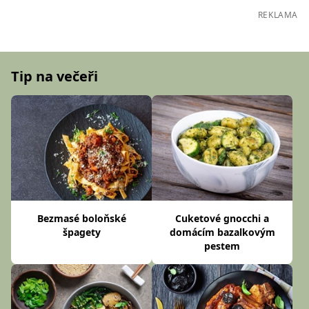
REKLAMA
Tip na večeři
Bezmasé boloňské
Cuketové gnocchi a
špagety
domácím bazalkovým
pestem