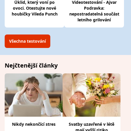
Úklid, který voní po
Videotestování - Ajvar
ovoci. Otestujte nové
Podravka:
houbičky Vileda Punch
nepostradatelná součást
letního grilování
Všechna testování
Nejčtenější články
Nikdy nekončící stres
Svatby uzavřené v létě
mají vyšší riziko