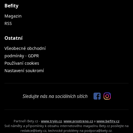
Befity
Magazin
RSS
Ostatní
Všeobecné obchodní
podmínky - GDPR
Používaní cookies
Nastavení soukromí
Sledujte nás na sociálních sítích
Partneři Bety.cz -
www.tryin.cz
,
www.prostreno.cz
a
www.befity.cz
Své náměty a připomínky k obsahu internetového magazínu Bety.cz posílejte na
redakce@bety.cz, technické problémy na podpora@bety.cz.