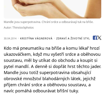
Mandle jsou superpotravina. Chrání srdce a odbourávají tuk na břiše.
Autor: Thinstockphotos
30.04.2014
KRISTÝNA VÁGNEROVÁ
ZDRAVÍ A ŽIVOTNÍ STYL
Kdo má pneumatiku na břiše a komu lékař hrozí
ukazováčkem, když mu vyšetří srdce a oběhovou
soustavu, měl by utíkat do obchodu a koupit si
pytel mandlí. A denně si dopřát hrst těchto jader.
Mandle jsou totiž superpotravina obsahující
obrovské množství blahodárných látek, jejichž
příjem chrání srdce a oběhovou soustavu, a
navíc pomáhá odbourávat břišní tuky.