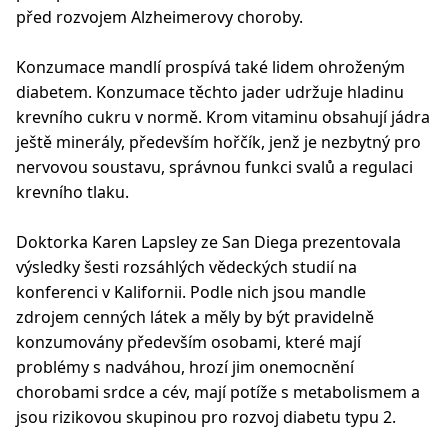
před rozvojem Alzheimerovy choroby.
Konzumace mandlí prospívá také lidem ohroženým
diabetem. Konzumace těchto jader udržuje hladinu
krevního cukru v normě. Krom vitaminu obsahují jádra
ještě minerály, především hořčík, jenž je nezbytný pro
nervovou soustavu, správnou funkci svalů a regulaci
krevního tlaku.
Doktorka Karen Lapsley ze San Diega prezentovala
výsledky šesti rozsáhlých vědeckých studií na
konferenci v Kalifornii. Podle nich jsou mandle
zdrojem cenných látek a měly by být pravidelně
konzumovány především osobami, které mají
problémy s nadváhou, hrozí jim onemocnění
chorobami srdce a cév, mají potíže s metabolismem a
jsou rizikovou skupinou pro rozvoj diabetu typu 2.