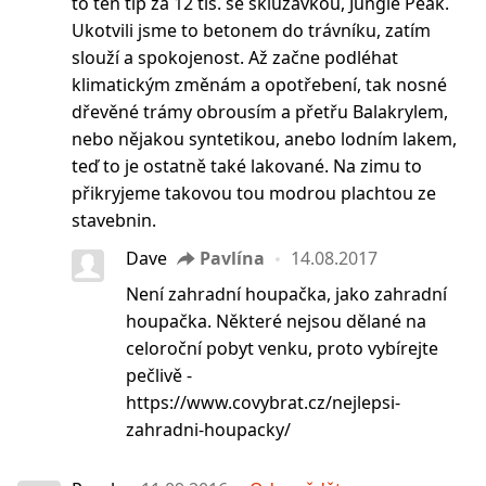
to ten tip za 12 tis. se skluzavkou, Jungle Peak.
Ukotvili jsme to betonem do trávníku, zatím
slouží a spokojenost. Až začne podléhat
klimatickým změnám a opotřebení, tak nosné
dřevěné trámy obrousím a přetřu Balakrylem,
nebo nějakou syntetikou, anebo lodním lakem,
teď to je ostatně také lakované. Na zimu to
přikryjeme takovou tou modrou plachtou ze
stavebnin.
Dave
Pavlína
14.08.2017
Není zahradní houpačka, jako zahradní
houpačka. Některé nejsou dělané na
celoroční pobyt venku, proto vybírejte
pečlivě -
https://www.covybrat.cz/nejlepsi-
zahradni-houpacky/