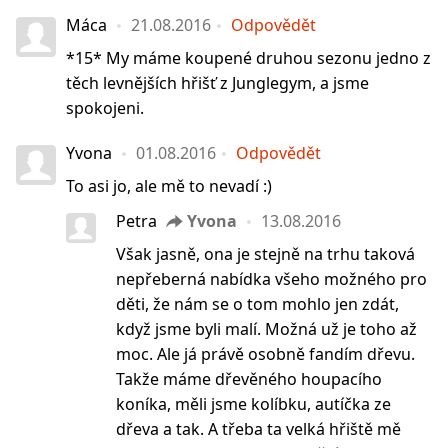
Máca
21.08.2016
Odpovědět
*15* My máme koupené druhou sezonu jedno z
těch levnějších hřišť z Junglegym, a jsme
spokojeni.
Yvona
01.08.2016
Odpovědět
To asi jo, ale mě to nevadí :)
Petra
Yvona
13.08.2016
Však jasně, ona je stejně na trhu taková
nepřeberná nabídka všeho možného pro
děti, že nám se o tom mohlo jen zdát,
když jsme byli malí. Možná už je toho až
moc. Ale já právě osobně fandím dřevu.
Takže máme dřevěného houpacího
koníka, měli jsme kolíbku, autíčka ze
dřeva a tak. A třeba ta velká hřiště mě