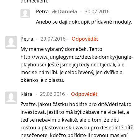
domečkem.
Petra
Daniela
30.07.2016
Anebo se dají dokoupit přídavné moduly.
Petra
29.07.2016
Odpovědět
My máme vybraný domeček. Tento:
http://www.junglegym.cz/detske-domky/jungle-
playhouse/ Ještě jsme jej tedy neobjedali, ale
moc se nám líbí. Je celodřevěný, jen dvířka a
okénko je z plastu.
Klára
29.06.2016
Odpovědět
Zvažte, jakou částku hodláte pro dítě/děti takto
investovat, jestli to má být zábava na více let, a
teď se nebavím o kvalitě, ale o tom, že děti
rostou a plastovou skluzavku pro desetileté dítě
neseženete, kdežto pořídíte-li rovnou masivní