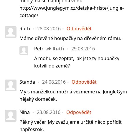
metry, dá se napojit na vodu.
http://www.junglegym.cz/detska-hriste/jungle-
cottage/
Ruth
28.08.2016
Odpovědět
Máme dřevěné houpačky na dřevěném rámu.
Petr
Ruth
29.08.2016
A mohu se zeptat, jak jste ty houpačky
kotvili do země?
Standa
24.08.2016
Odpovědět
My s manželkou možná vezmeme na JungleGym
nějaký domeček.
Nina
23.08.2016
Odpovědět
Pěkný večer. My zvažujeme určitě něco pořídit
napřesrok.