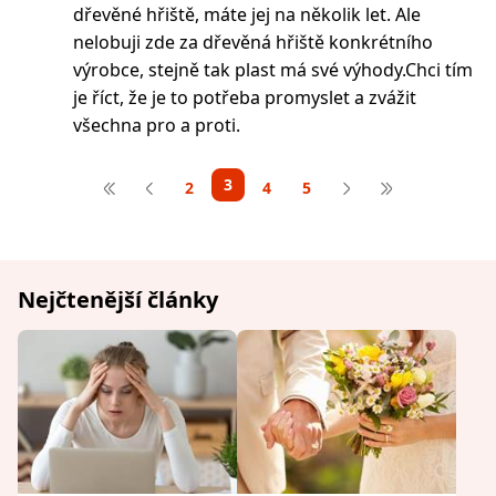
dřevěné hřiště, máte jej na několik let. Ale
nelobuji zde za dřevěná hřiště konkrétního
výrobce, stejně tak plast má své výhody.Chci tím
je říct, že je to potřeba promyslet a zvážit
všechna pro a proti.
3
2
4
5
Nejčtenější články