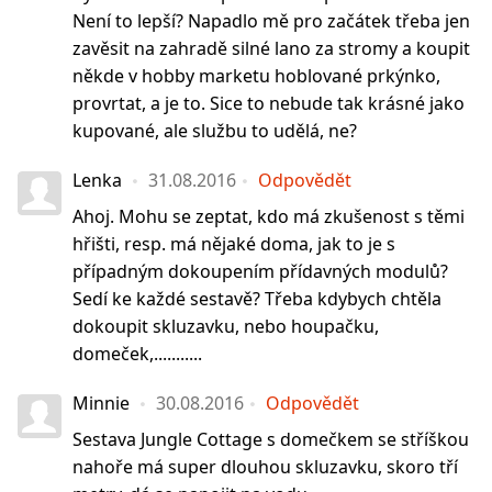
Není to lepší? Napadlo mě pro začátek třeba jen
zavěsit na zahradě silné lano za stromy a koupit
někde v hobby marketu hoblované prkýnko,
provrtat, a je to. Sice to nebude tak krásné jako
kupované, ale službu to udělá, ne?
Lenka
31.08.2016
Odpovědět
Ahoj. Mohu se zeptat, kdo má zkušenost s těmi
hřišti, resp. má nějaké doma, jak to je s
případným dokoupením přídavných modulů?
Sedí ke každé sestavě? Třeba kdybych chtěla
dokoupit skluzavku, nebo houpačku,
domeček,...........
Minnie
30.08.2016
Odpovědět
Sestava Jungle Cottage s domečkem se stříškou
nahoře má super dlouhou skluzavku, skoro tří