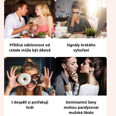
Přílišná náklonnost od
Signály brzkého
ctitele může být děsivá
vyhoření
I dospělí si potřebují
Dominantní ženy
hrát
mohou paralyzovat
mužské libido