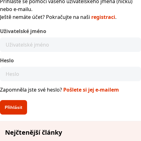
Přihlaste se pomocí vašeho uživatelského jména (nicku)
nebo e-mailu.
Ještě nemáte účet? Pokračujte na naši
registraci
.
Uživatelské jméno
Heslo
Zapomněla jste své heslo?
Pošlete si jej e-mailem
Nejčtenější články